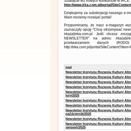
Szukajcie też nowych konkursów w IRCE:
http://www.irka.com.pl/portal/SiteConte
Dziękujemy za subskrypcję naszego e-ma
Wam możemy rozwijać portal!
Przypominamy, że nasz e-magazyn wysył
zaznaczyły opcję "Chcę otrzymywać news
irka(at)irka.com.pl. Jeśli chcesz zr
NEWSLETTER" na adres: irka(at)irk
przetwarzaniem danych (RODO)
http://irka.com.pl/portal/SiteContent?ite
tytuł
Newsletter Instytutu Rozwoju Kultury Alt
Newsletter Instytutu Rozwoju Kultury Alt
Newsletter Instytutu Rozwoju Kultury Alt
Newsletter Instytutu Rozwoju Kultury Alt
Newsletter Instytutu Rozwoju Kultury Alt
luty/2025
Newsletter Instytutu Rozwoju Kultury Alt
Newsletter Instytutu Rozwoju Kultury Alte
Newsletter Instytutu Rozwoju Kultury Alt
październik/2025
Newsletter Instytutu Rozwoju Kultury Alt
Newsletter Instytutu Rozwoju Kultury Alte
sierpień/2025