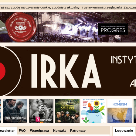
ażasz zgodę na używanie cookie, zgodnie z aktualnymi ustawieniami przeglądarki. Zapozna
ewsletter
FAQ
Współpraca
Kontakt
Patronaty
Logowanie