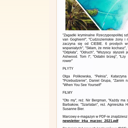
"Zagadki kryminalne Rzeczypospolitej sz
van Goghiem!", "Cudzoziemskie żony i m
zaczyna się od CIEBIE. 6 prostych w
wspaniałych", "Skłam, że mnie kochasz", "
"Odpłata", "Odruch", "Wszyscy słyszeli 
Ashwood. Tom I", "Ostatni brzeg", "Łzy D
rower"
PŁYTY
Olga Polikowska, "Pełnia", Katarzyna
"Przebudzenie", Daniel Grupa, "Zanim n
"When You See Yourself"
FILMY
"Oto my", reż. Nir Bergman, "Każdy ma s
Barbakow, "Szarlatan", reż. Agnieszka H
Susanne Bier.
Marcowy e-magazyn w PDF-ie znajdziesz 
newsletter_irka_marzec_2021.pdf