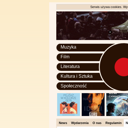
Serwis używa cookies. Wyr
Muzyka
Film
Literatura
Kultura i Sztuka
Społeczność
News
Wydarzenia
O nas
Regulamin
N