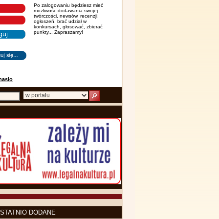
Po zalogowaniu będziesz mieć
możliwośc dodawania swojej
twórczości, newsów, recenzji,
ogłoszeń, brać udział w
konkursach, głosować, zbierać
punkty... Zapraszamy!
hasło
STATNIO DODANE