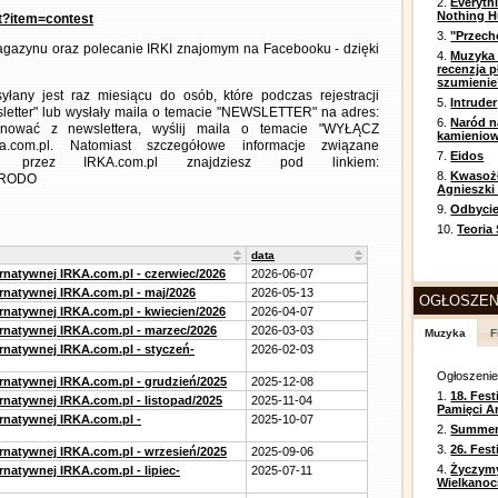
2.
Everyth
Nothing H
nt?item=contest
3.
"Przech
gazynu oraz polecanie IRKI znajomym na Facebooku - dzięki
4.
Muzyka 
recenzja p
szumienie
any jest raz miesiącu do osób, które podczas rejestracji
5.
Intruder
letter" lub wysłały maila o temacie "NEWSLETTER" na adres:
6.
Naród n
ezygnować z newslettera, wyślij maila o temacie "WYŁĄCZ
kamienio
a.com.pl. Natomiast szczegółowe informacje związane
7.
Eidos
 przez IRKA.com.pl znajdziesz pod linkiem:
8.
Kwasożł
m=RODO
Agnieszki
9.
Odbycie
10.
Teoria
data
ernatywnej IRKA.com.pl - czerwiec/2026
2026-06-07
ernatywnej IRKA.com.pl - maj/2026
2026-05-13
OGŁOSZEN
ernatywnej IRKA.com.pl - kwiecien/2026
2026-04-07
ernatywnej IRKA.com.pl - marzec/2026
2026-03-03
Muzyka
F
ernatywnej IRKA.com.pl - styczeń-
2026-02-03
Ogłoszeni
ernatywnej IRKA.com.pl - grudzień/2025
2025-12-08
1.
18. Fest
rnatywnej IRKA.com.pl - listopad/2025
2025-11-04
Pamięci A
ernatywnej IRKA.com.pl -
2025-10-07
2.
Summer 
3.
26. Fes
ernatywnej IRKA.com.pl - wrzesień/2025
2025-09-06
4.
Życzym
rnatywnej IRKA.com.pl - lipiec-
2025-07-11
Wielkanoc