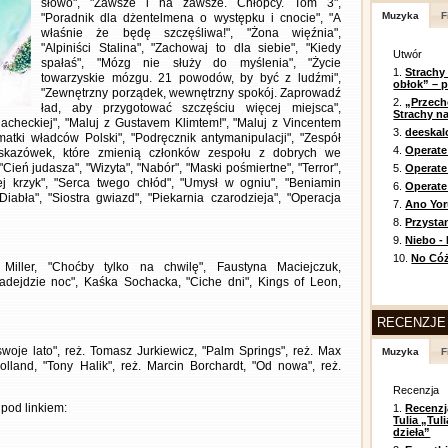
słowo", "Zawsze i na zawsze. Chłopcy. Tom 3",
Muzyka
F
"Poradnik dla dżentelmena o występku i cnocie", "A
właśnie że będę szczęśliwa!", "Żona więźnia",
"Alpiniści Stalina", "Zachowaj to dla siebie", "Kiedy
Utwór
spałaś", "Mózg nie służy do myślenia", "Życie
1.
Strachy
towarzyskie mózgu. 21 powodów, by być z ludźmi",
obłok” – 
"Zewnętrzny porządek, wewnętrzny spokój. Zaprowadź
2.
„Przech
ład, aby przygotować szczęściu więcej miejsca",
Strachy na
lacheckiej", "Maluj z Gustavem Klimtem!", "Maluj z Vincentem
3.
deeska
atki władców Polski", "Podręcznik antymanipulacji", "Zespół
4.
Operate
skazówek, które zmienią członków zespołu z dobrych we
Cień judasza", "Wizyta", "Nabór", "Maski pośmiertne", "Terror",
5.
Operat
jej krzyk", "Serca twego chłód", "Umysł w ogniu", "Beniamin
6.
Operate 
iabła", "Siostra gwiazd", "Piekarnia czarodzieja", "Operacja
7.
Ano Yor
8.
Przysta
9.
Niebo -
10.
No Cóż
 Miller, "Choćby tylko na chwilę", Faustyna Maciejczuk,
adejdzie noc", Kaśka Sochacka, "Ciche dni", Kings of Leon,
RECENZJE
woje lato", reż. Tomasz Jurkiewicz, "Palm Springs", reż. Max
Muzyka
F
olland, "Tony Halik", reż. Marcin Borchardt, "Od nowa", reż.
Recenzja
pod linkiem:
1.
Recenzj
Tulia „Tu
dzieła”