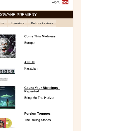
więcej
DOWANE PREMIERY
ilm
Literatura
Kultura i sztuka
Come This Madness
Europe
ACT III
Kasabian
Count Your Blessings -
Repented
Bring Me The Horizon
Foreign Tongues
The Rolling Stones