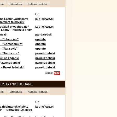
ilm
Literatura
Kultura i sztuka
Od
 na Lachy „Obłąkany
ja-g-k@wp.pl
premiera teledysku
odzień o wschodzie”
ja-g-k@wp.pl
 Lachy – recenzja płyty
lować
pandaredski
 - "Libera me"
operate
e - "Comedamus"
operate
- "Rara avis"
operate
u "Tamta noc"
pawelizdebski
nki na żądanie
pawelizdebski
 Paweł Izdebski
pawelizdebski
 - Paweł Izdebski
pawelizdebski
więcej
 OSTATNIO DODANE
ilm
Literatura
Kultura i sztuka
Od
a debiutanckiej płyty
ja-g-k@wp.pl
lia” – ludowego „małego