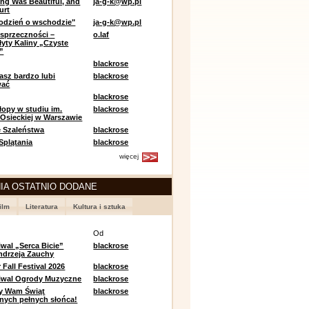
ing Was Beautiful, and
ja-g-k@wp.pl
urt
odzień o wschodzie"
ja-g-k@wp.pl
sprzeczności –
o.laf
łyty Kaliny „Czyste
”
blackrose
asz bardzo lubi
blackrose
wać
blackrose
opy w studiu im.
blackrose
 Osieckiej w Warszawie
 Szaleństwa
blackrose
 Splątania
blackrose
więcej
IA OSTATNIO DODANE
ilm
Literatura
Kultura i sztuka
e
Od
iwal „Serca Bicie”
blackrose
ndrzeja Zauchy
Fall Festival 2026
blackrose
tiwal Ogrody Muzyczne
blackrose
y Wam Świąt
blackrose
nych pełnych słońca!