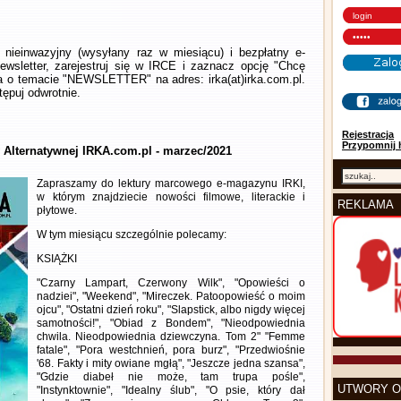
nieinwazyjny (wysyłany raz w miesiącu) i bezpłatny e-
wsletter, zarejestruj się w IRCE i zaznacz opcję "Chcę
la o temacie "NEWSLETTER" na adres: irka(at)irka.com.pl.
ępuj odwrotnie.
Rejestracja
Przypomnij 
y Alternatywnej IRKA.com.pl - marzec/2021
Zapraszamy do lektury marcowego e-magazynu IRKI,
w którym znajdziecie nowości filmowe, literackie i
REKLAMA
płytowe.
W tym miesiącu szczególnie polecamy:
KSIĄŻKI
"Czarny Lampart, Czerwony Wilk", "Opowieści o
nadziei", "Weekend", "Mireczek. Patoopowieść o moim
ojcu", "Ostatni dzień roku", "Slapstick, albo nigdy więcej
samotności!", "Obiad z Bondem", "Nieodpowiednia
chwila. Nieodpowiednia dziewczyna. Tom 2" "Femme
fatale", "Pora westchnień, pora burz", "Przedwiośnie
'68. Fakty i mity owiane mgłą", "Jeszcze jedna szansa",
"Gdzie diabeł nie może, tam trupa pośle",
UTWORY O
"Instynktownie", "Idealny ślub", "O psie, który dał