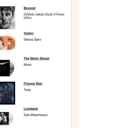
Beyond
Orliński Jakub Józef, Il Pomo
d'Oro
Visitor
Sienna Spiro
The Wow! Signal
Muse
Frisson Noir
Tarja
Loveland
Suki Waterhouse