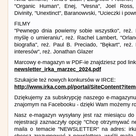
"Organic Human", Enej, "Vesna", Joel Ross,
Divinity, "Unextinct", Baranowvski, "Ucieczki i pow
FILMY
"Pewnego dnia powiemy sobie wszystko", reż. 
myślę o umieraniu", reż. Rachel Lambert, "Orlan
biografia", reż. Paul B. Preciado, "Bękart", reż. 
interesów", reż. Jonathan Glazer
Marcowy e-magazyn w PDF-ie znajdziesz pod link
newsletter_irka_marzec_2024.pdf
Szukajcie też nowych konkursów w IRCE:
http://www.irka.com.pl/portal/SiteContent?ite
Dziękujemy za subskrypcję naszego e-magazynu 
znajomym na Facebooku - dzięki Wam możemy roz
Nasz e-magazyn wysyłany jest raz miesiącu do 
rejestracji zaznaczyły opcję "Chcę otrzymywać ne
maila o temacie "NEWSLETTER" na adres: irka(a
chcesz zrezygnować z newslettera, wyślij mail