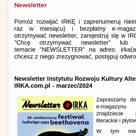
Newsletter
Pomóż rozwijać IRKĘ i zaprenumeruj niein
raz w miesiącu) i bezpłatny e-magaz
otrzymywać newsletter, zarejestruj się w I
"Chcę otrzymywać newsletter" lub 
temacie "NEWSLETTER" na adres: irka(at)i
chcesz z niego zrezygnować, postępuj odwro
Newsletter Instytutu Rozwoju Kultury Alt
IRKA.com.pl - marzec/2024
Zapraszamy do
e-magazynu
znajdziecie 
literackie i płyto
W tym miesi