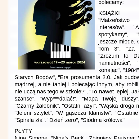
polecamy:
KSIĄŻKI
"Małżeństwo 
interesów",
spotykamy", 
jeszcze młode.
Tom 3", "Za z
"Zrozum to Da
namiętności", 
konając", "1984"
Starych Bogów", "Era prosumenta 2.0. Jak budo
mądrzej, a nie taniej i polecając innym, aby robi
nie uczą nas tego w szkole?", "To nawet lepiej. J
szanse", "Wyp***dalać!", "Mapa Twojej duszy
"Czarny żałobnik", "Ostatni azyl", "Wąska droga 
"Jeleni sztylet", "W gąszczu kłamstw", "Ostatnie
"Spirala zła", "Dzień zero", "Siódma królowa"
PŁYTY
Nina Simone, "Nina’s Back", Zbigniew Preisner, 