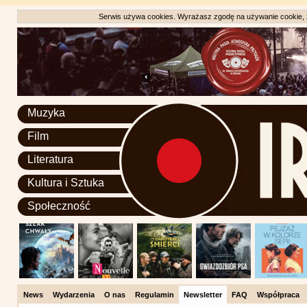
Serwis używa cookies. Wyrażasz zgodę na używanie cookie, zg
Muzyka
Film
Literatura
Kultura i Sztuka
Społeczność
News
Wydarzenia
O nas
Regulamin
Newsletter
FAQ
Współpraca