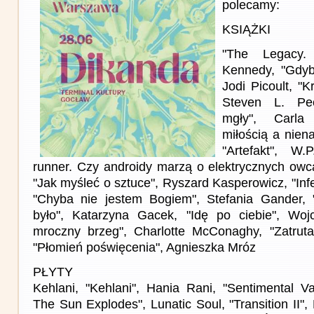
polecamy:
KSIĄŻKI
"The Legacy. 
Kennedy, "Gdyb
Jodi Picoult, "K
Steven L. Pe
mgły", Carla
miłością a nien
"Artefakt", W
runner. Czy androidy marzą o elektrycznych owca
"Jak myśleć o sztuce", Ryszard Kasperowicz, "Inf
"Chyba nie jestem Bogiem", Stefania Gander, "
było", Katarzyna Gacek, "Idę po ciebie", Wojc
mroczny brzeg", Charlotte McConaghy, "Zatruta"
"Płomień poświęcenia", Agnieszka Mróz
PŁYTY
Kehlani, "Kehlani", Hania Rani, "Sentimental Va
The Sun Explodes", Lunatic Soul, "Transition II",