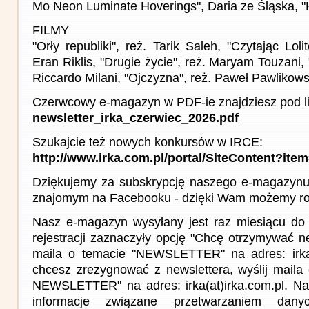
Mo Neon Luminate Hoverings", Daria ze Śląska, "H
FILMY
"Orły republiki", reż. Tarik Saleh, "Czytając Lol
Eran Riklis, "Drugie życie", reż. Maryam Touzani, "
Riccardo Milani, "Ojczyzna", reż. Paweł Pawlikows
Czerwcowy e-magazyn w PDF-ie znajdziesz pod l
newsletter_irka_czerwiec_2026.pdf
Szukajcie też nowych konkursów w IRCE:
http://www.irka.com.pl/portal/SiteContent?ite
Dziękujemy za subskrypcję naszego e-magazynu 
znajomym na Facebooku - dzięki Wam możemy roz
Nasz e-magazyn wysyłany jest raz miesiącu do 
rejestracji zaznaczyły opcję "Chcę otrzymywać ne
maila o temacie "NEWSLETTER" na adres: irka(a
chcesz zrezygnować z newslettera, wyślij mail
NEWSLETTER" na adres: irka(at)irka.com.pl. Na
informacje związane przetwarzaniem da