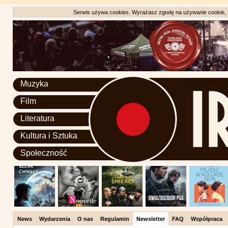
Serwis używa cookies. Wyrażasz zgodę na używanie cookie, zg
Muzyka
Film
Literatura
Kultura i Sztuka
Społeczność
News
Wydarzenia
O nas
Regulamin
Newsletter
FAQ
Współpraca