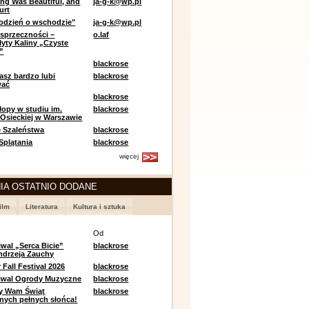
ing Was Beautiful, and
ja-g-k@wp.pl
urt
odzień o wschodzie"
ja-g-k@wp.pl
sprzeczności –
o.laf
łyty Kaliny „Czyste
”
blackrose
asz bardzo lubi
blackrose
wać
blackrose
opy w studiu im.
blackrose
 Osieckiej w Warszawie
 Szaleństwa
blackrose
 Splątania
blackrose
więcej
IA OSTATNIO DODANE
ilm
Literatura
Kultura i sztuka
e
Od
iwal „Serca Bicie”
blackrose
ndrzeja Zauchy
Fall Festival 2026
blackrose
tiwal Ogrody Muzyczne
blackrose
y Wam Świąt
blackrose
nych pełnych słońca!