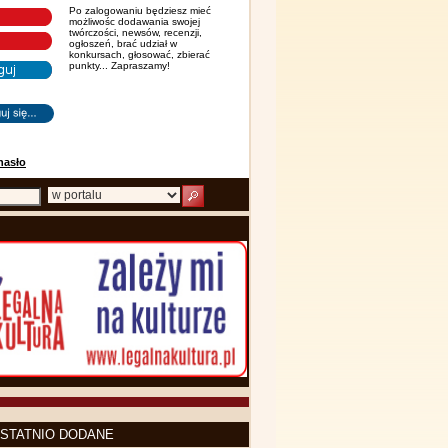
Po zalogowaniu będziesz mieć
możliwośc dodawania swojej
twórczości, newsów, recenzji,
ogłoszeń, brać udział w
konkursach, głosować, zbierać
punkty... Zapraszamy!
hasło
STATNIO DODANE