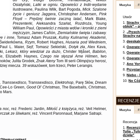
do Gry
, Indigo Bloome,
Rehabilitacja
, Wiktor
Osiatyński,
Lalki w ogniu. Opowieści z Indii
-wydanie
Muzyka
F
ilustrowane, Paulina Wilk, Bart Pogoda,
Mick. Szalone
życie i geniusz Jaggera
, Christopher Andersen,
Pink
Utwór
Floyd – Prędzej świnie zaczną latać
, Mark Blake,
1.
Strachy
Prezenterki
, Aleksandra Szarłat,
Rozdroża
, Young
obłok” – 
William Paul,
Opowieści z miasta wdów i kroniki z ziemi
2.
„Przech
mężczyzn
, James Cañón,
Ziemiańskie święta i zabawy.
Strachy na
e i inne
, Tomasz Adam Pruszak,
Kulisy Kulinarnej Akademii
,
3.
deeska
 Świderkówna,
Rzym
, Robert Hughes,
Husaria pod Wiedniem
,
 Paul L. Maier,
Sejf,
Tomasz Sekielski,
Dotyk zła
, Alex Kava,
4.
Operate
ki,
Lekarz, który wiedział za dużo
, Christer Mjåset,
Babilon
,
5.
Operat
ie
, Elizabeth Haynes,
Czego nie słyszał Arne Hilmen
, Iwo
6.
Operate 
moków,
Julita Grodek,
Znak Ateny
Tom III serii
Olimpijscy herosi
,
7.
Ano Yor
dziej miecza. 39 wskazówek
, tom trzeci, Peter Lerangis
.
8.
Przysta
9.
Niebo -
10.
No Cóż
,
Transsexdisco,
Transsexdisco,
Elektrohop
, Parę Słów,
Dream
Cee-Lo Green,
Good Ol’ Christmas
, The Baseballs,
Christmas
,
no Mars.
RECENZJE
a noc
, reż. Frederic Jardin,
Miłość z księżyca
, reż. Veit Helmer,
Muzyka
F
rczak ze śliwkami
, reż. Vincent Paronnaud, Marjane Satrapi.
Recenzja
1.
Recenzj
Tulia „Tu
dzieła”
nt?item=contest
.