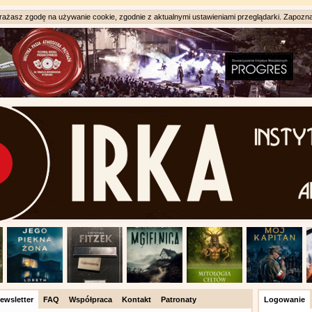
ażasz zgodę na używanie cookie, zgodnie z aktualnymi ustawieniami przeglądarki. Zapozna
ewsletter
FAQ
Współpraca
Kontakt
Patronaty
Logowanie