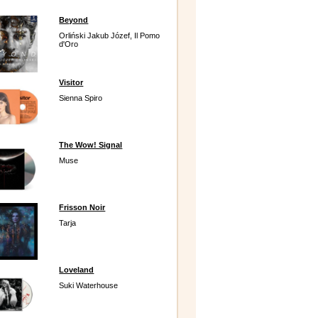
Beyond
Orliński Jakub Józef, Il Pomo
d'Oro
Visitor
Sienna Spiro
The Wow! Signal
Muse
Frisson Noir
Tarja
Loveland
Suki Waterhouse