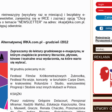
nieinwazyjny (wysyłany raz w miesiącu) i bezpłatny e-
wsletter, zarejestruj się w IRCE i zaznacz opcję "Chcę
la o temacie "NEWSLETTER" na adres: irka(at)irka.com.pl.
ępuj odwrotnie.
Rejestracja
Przypomnij 
 Alternatywnej IRKA.com.pl - grudzień /2012
Zapraszamy do lektury grudniowego e-magazynu, w
którym znajdziecie premiery literackie, płytowe,
REKLAMA
kinowe i teatralne oraz wydarzenia, na które warto
się wybrać.
W grudniu polecamy m.in:
Festiwal Filmów Krótkometrażowych Żubroofka,
Festiwal Re:wizje, koncerty w toruńskim Carpe Diem,
w krakowskiej Rotundzie i Studio, warszawskiej
Progresji i Stodole oraz innych klubach w Polsce.
KSIĄŻKI
Pisarz rodzinny,
Grégoire Delacourt,
Pensjonat
Miramar
, Nadżib Mahfuz,
Edukacja Kopciuszka
, Gina
L. Maxwell,
Gracze
, Renata Chaczko,
Przeznaczona
UTWORY O