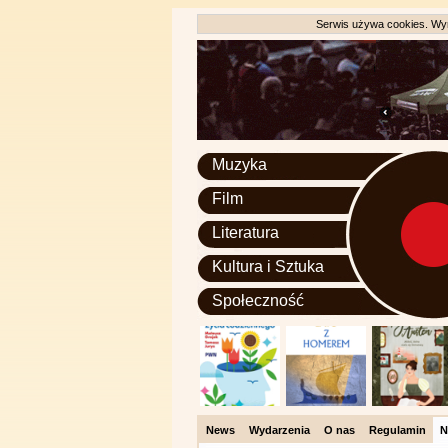
Serwis używa cookies. Wyr
Muzyka
Film
Literatura
Kultura i Sztuka
Społeczność
News
Wydarzenia
O nas
Regulamin
N