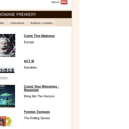
więcej
DOWANE PREMIERY
ilm
Literatura
Kultura i sztuka
Come This Madness
Europe
ACT III
Kasabian
Count Your Blessings -
Repented
Bring Me The Horizon
Foreign Tongues
The Rolling Stones