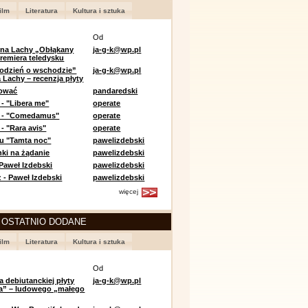
ilm
Literatura
Kultura i sztuka
Od
 na Lachy „Obłąkany
ja-g-k@wp.pl
premiera teledysku
odzień o wschodzie”
ja-g-k@wp.pl
 Lachy – recenzja płyty
lować
pandaredski
 - "Libera me"
operate
e - "Comedamus"
operate
- "Rara avis"
operate
u "Tamta noc"
pawelizdebski
nki na żądanie
pawelizdebski
 Paweł Izdebski
pawelizdebski
 - Paweł Izdebski
pawelizdebski
więcej
 OSTATNIO DODANE
ilm
Literatura
Kultura i sztuka
Od
a debiutanckiej płyty
ja-g-k@wp.pl
lia” – ludowego „małego