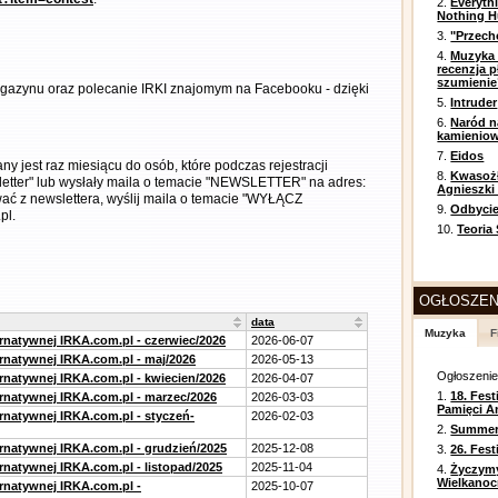
2.
Everyth
Nothing H
3.
"Przech
4.
Muzyka 
recenzja p
szumienie
gazynu oraz polecanie IRKI znajomym na Facebooku - dzięki
5.
Intruder
6.
Naród n
kamienio
7.
Eidos
 jest raz miesiącu do osób, które podczas rejestracji
8.
Kwasożł
etter" lub wysłały maila o temacie "NEWSLETTER" na adres:
Agnieszki
ować z newslettera, wyślij maila o temacie "WYŁĄCZ
9.
Odbycie
pl.
10.
Teoria
OGŁOSZEN
data
Muzyka
F
ernatywnej IRKA.com.pl - czerwiec/2026
2026-06-07
ernatywnej IRKA.com.pl - maj/2026
2026-05-13
Ogłoszeni
ernatywnej IRKA.com.pl - kwiecien/2026
2026-04-07
1.
18. Fest
ernatywnej IRKA.com.pl - marzec/2026
2026-03-03
Pamięci A
ernatywnej IRKA.com.pl - styczeń-
2026-02-03
2.
Summer 
ernatywnej IRKA.com.pl - grudzień/2025
2025-12-08
3.
26. Fes
rnatywnej IRKA.com.pl - listopad/2025
2025-11-04
4.
Życzym
Wielkanoc
ernatywnej IRKA.com.pl -
2025-10-07