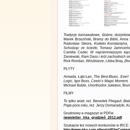
Tradycje karnawałowe, ślubne, dożynkow
Marek Brzeziński,
Bramy do Biblii
, Anna
Radosław Sikora,
Kodeks Konstantyna
,
Schodząc ze ścieżki
, Tomasz Jamrozińs
Camilla Ceder,
W najciemniejszym kąc
Zaniewski,
Ram Dass i król zachodnich s
Rick Riordan,
Wróżbiarze
, Libba Bray,
Zło
PŁYTY
Armada,
Łąki Łan,
The Best Blues...Ever! 
Logic
, Igor Boxx,
Ceelo’s Magic Moment,
Michael Buble,
Unorthodox Jukebox
, Bru
FILMY
To tylko wiatr
, reż. Benedek Fliegauf,
Biał
Piąta pora roku
, reż. Jerzy Domaradzki,
Ku
Grudniowy e-magazyn w PDFie:
newsletter_irka_grudzień_2012.pdf
.
Szukajcie też nowych konkursów w IRCE:
http://www.irka.com.pl/portal/SiteConte