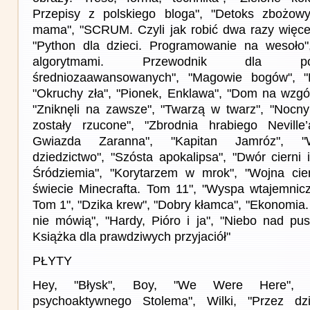
Przepisy z polskiego bloga", "Detoks zbożow
mama", "SCRUM. Czyli jak robić dwa razy więcej
"Python dla dzieci. Programowanie na wesoło",
algorytmami. Przewodnik dla po
średniozaawansowanych", "Magowie bogów", "
"Okruchy zła", "Pionek, Enklawa", "Dom na wzgór
"Zniknęli na zawsze", "Twarzą w twarz", "Nocny 
zostały rzucone", "Zbrodnia hrabiego Neville
Gwiazda Zaranna", "Kapitan Jamróz", "W
dziedzictwo", "Szósta apokalipsa", "Dwór cierni i
Śródziemia", "Korytarzem w mrok", "Wojna ci
świecie Minecrafta. Tom 11", "Wyspa wtajemnic
Tom 1", "Dzika krew", "Dobry kłamca", "Ekonomia. 
nie mówią", "Hardy, Pióro i ja", "Niebo nad pus
Książka dla prawdziwych przyjaciół"
PŁYTY
Hey, "Błysk", Boy, "We Were Here", Ż
psychoaktywnego Stolema", Wilki, "Przez dz