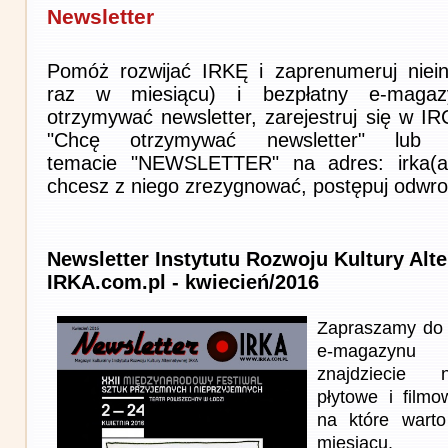
Newsletter
Pomóż rozwijać IRKĘ i zaprenumeruj niein
raz w miesiącu) i bezpłatny e-magaz
otrzymywać newsletter, zarejestruj się w I
"Chcę otrzymywać newsletter" lub 
temacie "NEWSLETTER" na adres: irka(at)i
chcesz z niego zrezygnować, postępuj odwro
Newsletter Instytutu Rozwoju Kultury Alt
IRKA.com.pl - kwiecień/2016
Zapraszamy do 
e-magazynu
znajdziecie n
płytowe i film
na które wart
miesiącu.