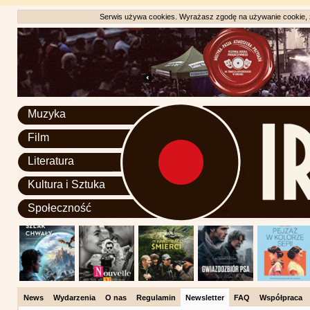
Serwis używa cookies. Wyrażasz zgodę na używanie cookie, zg
Muzyka
Film
Literatura
Kultura i Sztuka
Społeczność
News
Wydarzenia
O nas
Regulamin
Newsletter
FAQ
Współpraca