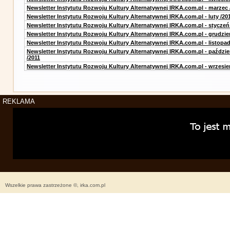
Newsletter Instytutu Rozwoju Kultury Alternatywnej IRKA.com.pl - marzec 
Newsletter Instytutu Rozwoju Kultury Alternatywnej IRKA.com.pl - luty /20
Newsletter Instytutu Rozwoju Kultury Alternatywnej IRKA.com.pl - styczeń
Newsletter Instytutu Rozwoju Kultury Alternatywnej IRKA.com.pl - grudzie
Newsletter Instytutu Rozwoju Kultury Alternatywnej IRKA.com.pl - listopad
Newsletter Instytutu Rozwoju Kultury Alternatywnej IRKA.com.pl - paździe
/2011
Newsletter Instytutu Rozwoju Kultury Alternatywnej IRKA.com.pl - wrzesie
REKLAMA
Wszelkie prawa zastrzeżone ©, irka.com.pl