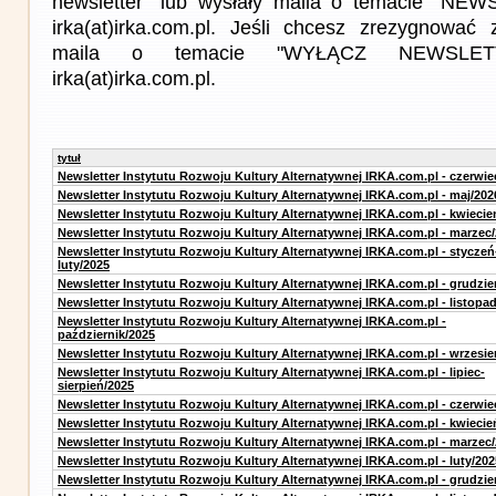
newsletter" lub wysłały maila o temacie "NE
irka(at)irka.com.pl. Jeśli chcesz zrezygnować z
maila o temacie "WYŁĄCZ NEWSLET
irka(at)irka.com.pl.
tytuł
Newsletter Instytutu Rozwoju Kultury Alternatywnej IRKA.com.pl - czerwie
Newsletter Instytutu Rozwoju Kultury Alternatywnej IRKA.com.pl - maj/202
Newsletter Instytutu Rozwoju Kultury Alternatywnej IRKA.com.pl - kwiecie
Newsletter Instytutu Rozwoju Kultury Alternatywnej IRKA.com.pl - marzec
Newsletter Instytutu Rozwoju Kultury Alternatywnej IRKA.com.pl - styczeń
luty/2025
Newsletter Instytutu Rozwoju Kultury Alternatywnej IRKA.com.pl - grudzie
Newsletter Instytutu Rozwoju Kultury Alternatywnej IRKA.com.pl - listopa
Newsletter Instytutu Rozwoju Kultury Alternatywnej IRKA.com.pl -
październik/2025
Newsletter Instytutu Rozwoju Kultury Alternatywnej IRKA.com.pl - wrzesie
Newsletter Instytutu Rozwoju Kultury Alternatywnej IRKA.com.pl - lipiec-
sierpień/2025
Newsletter Instytutu Rozwoju Kultury Alternatywnej IRKA.com.pl - czerwie
Newsletter Instytutu Rozwoju Kultury Alternatywnej IRKA.com.pl - kwiecie
Newsletter Instytutu Rozwoju Kultury Alternatywnej IRKA.com.pl - marzec
Newsletter Instytutu Rozwoju Kultury Alternatywnej IRKA.com.pl - luty/202
Newsletter Instytutu Rozwoju Kultury Alternatywnej IRKA.com.pl - grudzie