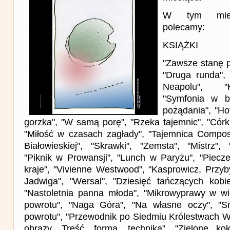
W tym miesi
polecamy:
KSIĄŻKI
"Zawsze stanę p
"Druga runda", 
Neapolu", "H
"Symfonia w bi
pożądania", "Hot
gorzka", "W samą porę", "Rzeka tajemnic", "Córk
"Miłość w czasach zagłady", "Tajemnica Compos
Białowieskiej", "Skrawki", "Zemsta", "Mistrz", 
"Piknik w Prowansji", "Lunch w Paryżu", "Piecze
kraje", "Vivienne Westwood", "Kasprowicz, Przyb
Jadwiga", "Wersal", "Dziesięć tańczących kobie
"Nastoletnia panna młoda", "Mikrowyprawy w wi
powrotu", "Naga Góra", "Na własne oczy", "S
powrotu", "Przewodnik po Siedmiu Królestwach We
obrazy. Treść, forma, technika", "Zielone kok