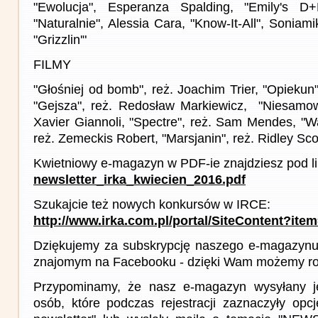
"Ewolucja", Esperanza Spalding, "Emily's D+E
"Naturalnie", Alessia Cara, "Know-It-All", Soniam
"Grizzlin'"
FILMY
"Głośniej od bomb", reż. Joachim Trier, "Opiekun"
"Gejsza", reż. Redosław Markiewicz, "Niesamowi
Xavier Giannoli, "Spectre", reż. Sam Mendes, "W
reż. Zemeckis Robert, "Marsjanin", reż. Ridley Sco
Kwietniowy e-magazyn w PDF-ie znajdziesz pod l
newsletter_irka_kwiecien_2016.pdf
Szukajcie też nowych konkursów w IRCE:
http://www.irka.com.pl/portal/SiteContent?ite
Dziękujemy za subskrypcję naszego e-magazynu 
znajomym na Facebooku - dzięki Wam możemy roz
Przypominamy, że nasz e-magazyn wysyłany j
osób, które podczas rejestracji zaznaczyły op