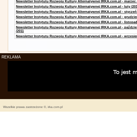
Newsletter Instytutu Rozwoju Kultury Alternatywnej IRKA.com.pl - marzec 
Newsletter Instytutu Rozwoju Kultury Alternatywnej IRKA.com.pl - luty /20
Newsletter Instytutu Rozwoju Kultury Alternatywnej IRKA.com.pl - styczeń
Newsletter Instytutu Rozwoju Kultury Alternatywnej IRKA.com.pl - grudzie
Newsletter Instytutu Rozwoju Kultury Alternatywnej IRKA.com.pl - listopad
Newsletter Instytutu Rozwoju Kultury Alternatywnej IRKA.com.pl - paździe
/2011
Newsletter Instytutu Rozwoju Kultury Alternatywnej IRKA.com.pl - wrzesie
REKLAMA
Wszelkie prawa zastrzeżone ©, irka.com.pl