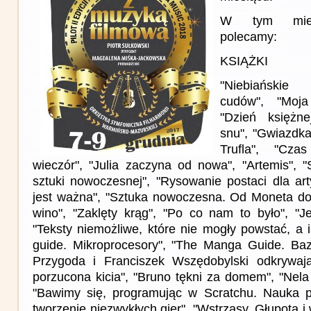
W tym miesi
polecamy:
KSIĄŻKI
"Niebiańskie 
cudów", "Moja
"Dzień księżn
snu", "Gwiazdka
Trufla", "Cza
wieczór", "Julia zaczyna od nowa", "Artemis", "
sztuki nowoczesnej", "Rysowanie postaci dla ar
jest ważna", "Sztuka nowoczesna. Od Moneta do 
wino", "Zaklęty krąg", "Po co nam to było", "Je
"Teksty niemożliwe, które nie mogły powstać, a 
guide. Mikroprocesory", "The Manga Guide. Baz
Przygoda i Franciszek Wszędobylski odkrywają
porzucona kicia", "Bruno tękni za domem", "Nela 
"Bawimy się, programując w Scratchu. Nauka 
tworzenie niezwykłych gier", "Wstrząsy. Głupota i