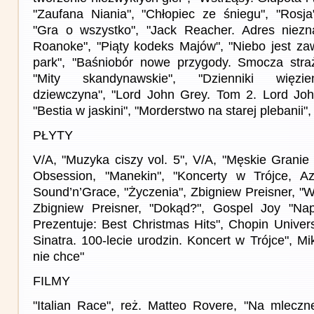
"Zaufana Niania", "Chłopiec ze śniegu", "Rosja
"Gra o wszystko", "Jack Reacher. Adres niezn
Roanoke", "Piąty kodeks Majów", "Niebo jest za
park", "Baśniobór nowe przygody. Smocza straż
"Mity skandynawskie", "Dzienniki więzien
dziewczyna", "Lord John Grey. Tom 2. Lord Joh
"Bestia w jaskini", "Morderstwo na starej plebanii"
PŁYTY
V/A, "Muzyka ciszy vol. 5", V/A, "Męskie Granie
Obsession, "Manekin", "Koncerty w Trójce, Azy
Sound’n’Grace, "Życzenia", Zbigniew Preisner, "
Zbigniew Preisner, "Dokąd?", Gospel Joy "Nape
Prezentuje: Best Christmas Hits", Chopin Univer
Sinatra. 100-lecie urodzin. Koncert w Trójce", Mi
nie chce"
FILMY
"Italian Race", reż. Matteo Rovere, "Na mleczne