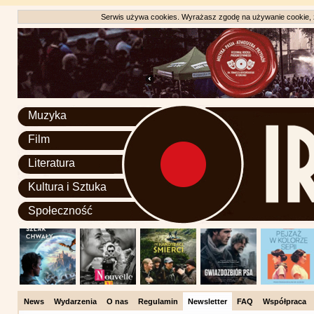
Serwis używa cookies. Wyrażasz zgodę na używanie cookie, zg
Muzyka
Film
Literatura
Kultura i Sztuka
Społeczność
News
Wydarzenia
O nas
Regulamin
Newsletter
FAQ
Współpraca