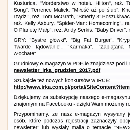
Kusturica, "Morderstwo w hotelu Hilton", reż. T
Song", Terrence Malick, "Miłość aż po ślub", Kh
rządzi", reż. Tom McGrath, "Smerfy 3: Poszukiwacz
reż. Kelly Asbury, "Spider-Man: Homecoming", re
O Planetę Małp", reż. Andy Serkis, "Baby Driver", 
GRY: "Bystre główki", "Big Fat Burger", "Kryp
Twarde lądowanie", "Karmaka", "Zaplątana
włochate"
Grudniowy e-magazyn w PDF-ie znajdziesz pod li
newsletter_irka_grudzien_2017.pdf
Szukajcie też nowych konkursów w IRCE:
http://www.irka.com.pl/portal/SiteContent?ite
Dziękujemy za subskrypcję naszego e-magazynu 
znajomym na Facebooku - dzięki Wam możemy roz
Przypominamy, że nasz e-magazyn wysyłany j
osób, które podczas rejestracji zaznaczyły op
newsletter" lub wysłały maila o temacie "NE