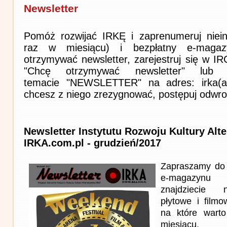
Newsletter
Pomóż rozwijać IRKĘ i zaprenumeruj niein
raz w miesiącu) i bezpłatny e-magaz
otrzymywać newsletter, zarejestruj się w I
"Chcę otrzymywać newsletter" lub 
temacie "NEWSLETTER" na adres: irka(at)i
chcesz z niego zrezygnować, postępuj odwro
Newsletter Instytutu Rozwoju Kultury Alt
IRKA.com.pl - grudzień/2017
Zapraszamy do 
e-magazynu
znajdziecie n
płytowe i film
na które wart
miesiącu.