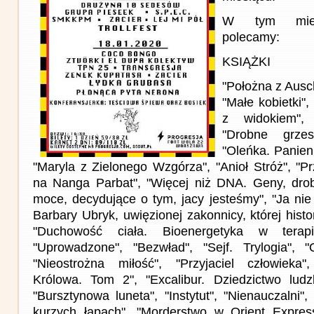
W tym miesi
polecamy:
KSIĄŻKI
"Położna z Ausch
"Małe kobietki",
z widokiem", 
"Drobne grzes
"Oleńka. Panien
"Maryla z Zielonego Wzgórza", "Anioł Stróż", "P
na Nanga Parbat", "Więcej niż DNA. Geny, drob
moce, decydujące o tym, jacy jesteśmy", "Ja n
Barbary Ubryk, uwięzionej zakonnicy, której histo
"Duchowość ciała. Bioenergetyka w terapi
"Uprowadzone", "Bezwład", "Sejf. Trylogia", 
"Nieostrożna miłość", "Przyjaciel człowieka"
Królowa. Tom 2", "Excalibur. Dziedzictwo ludzk
"Bursztynowa luneta", "Instytut", "Nienauczalni
kurzych łapach", "Morderstwo w Orient Express