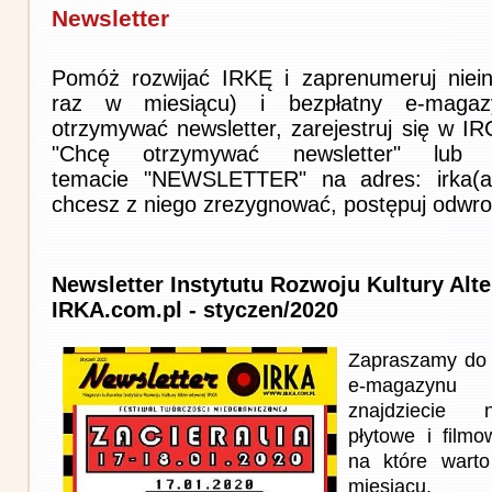
Newsletter
Pomóż rozwijać IRKĘ i zaprenumeruj niein
raz w miesiącu) i bezpłatny e-magaz
otrzymywać newsletter, zarejestruj się w I
"Chcę otrzymywać newsletter" lub 
temacie "NEWSLETTER" na adres: irka(at)i
chcesz z niego zrezygnować, postępuj odwro
Newsletter Instytutu Rozwoju Kultury Alt
IRKA.com.pl - styczen/2020
Zapraszamy do 
e-magazynu
znajdziecie n
płytowe i film
na które wart
miesiącu.