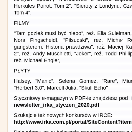
Herkules Poirot. Tom 2", "Sieroty z Londynu. Cz
Tom 4",
FILMY
"Tam gdzieś musi być niebo", reż. Elia Suleiman,
Nora Fingscheidt, "Piłsudski", reż. Michał 
gangsterem. Historia prawdziwa", reż. Maciej Ka
2", reż. Andy Muschietti, "Joker", reż. Todd Phil
reż. Michael Engler,
PŁYTY
Halsey, "Manic", Selena Gomez, "Rare", Miu
"Herbert 3.0", Marcell Julia, "Skull Echo"
Styczniowy e-magazyn w PDF-ie znajdziesz pod l
newsletter_irka_styczen_2020.pdf
Szukajcie też nowych konkursów w IRCE:
http://www.irka.com.pl/portal/SiteContent?ite