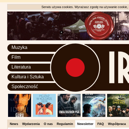
Serwis używa cookies. Wyrażasz zgodę na używanie cookie, zg
Muzyka
Film
Literatura
Kultura i Sztuka
Społeczność
News
Wydarzenia
O nas
Regulamin
Newsletter
FAQ
Współpraca