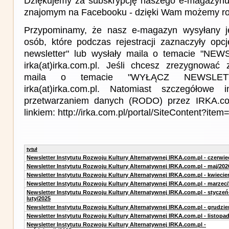
Dziękujemy za subskrypcję naszego e-magazynu 
znajomym na Facebooku - dzięki Wam możemy roz
Przypominamy, że nasz e-magazyn wysyłany j
osób, które podczas rejestracji zaznaczyły op
newsletter" lub wysłały maila o temacie "NE
irka(at)irka.com.pl. Jeśli chcesz zrezygnować z
maila o temacie "WYŁĄCZ NEWSLET
irka(at)irka.com.pl. Natomiast szczegółowe 
przetwarzaniem danych (RODO) przez IRKA.co
linkiem: http://irka.com.pl/portal/SiteContent?it
tytuł
Newsletter Instytutu Rozwoju Kultury Alternatywnej IRKA.com.pl - czerwie
Newsletter Instytutu Rozwoju Kultury Alternatywnej IRKA.com.pl - maj/202
Newsletter Instytutu Rozwoju Kultury Alternatywnej IRKA.com.pl - kwiecie
Newsletter Instytutu Rozwoju Kultury Alternatywnej IRKA.com.pl - marzec
Newsletter Instytutu Rozwoju Kultury Alternatywnej IRKA.com.pl - styczeń
luty/2025
Newsletter Instytutu Rozwoju Kultury Alternatywnej IRKA.com.pl - grudzie
Newsletter Instytutu Rozwoju Kultury Alternatywnej IRKA.com.pl - listopa
Newsletter Instytutu Rozwoju Kultury Alternatywnej IRKA.com.pl -