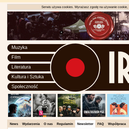
Serwis używa cookies. Wyrażasz zgodę na używanie cookie, zg
Muzyka
Film
Literatura
Kultura i Sztuka
Społeczność
News
Wydarzenia
O nas
Regulamin
Newsletter
FAQ
Współpraca