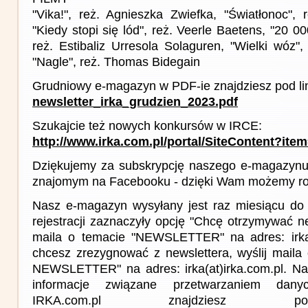
"Vika!", reż. Agnieszka Zwiefka, "Światłonoc", 
"Kiedy stopi się lód", reż. Veerle Baetens, "20 0
reż. Estibaliz Urresola Solaguren, "Wielki wóz", 
"Nagle", reż. Thomas Bidegain
Grudniowy e-magazyn w PDF-ie znajdziesz pod li
newsletter_irka_grudzien_2023.pdf
Szukajcie też nowych konkursów w IRCE:
http://www.irka.com.pl/portal/SiteContent?ite
Dziękujemy za subskrypcję naszego e-magazynu 
znajomym na Facebooku - dzięki Wam możemy roz
Nasz e-magazyn wysyłany jest raz miesiącu do 
rejestracji zaznaczyły opcję "Chcę otrzymywać ne
maila o temacie "NEWSLETTER" na adres: irka(a
chcesz zrezygnować z newslettera, wyślij mail
NEWSLETTER" na adres: irka(at)irka.com.pl. Na
informacje związane przetwarzaniem da
IRKA.com.pl znajdziesz p