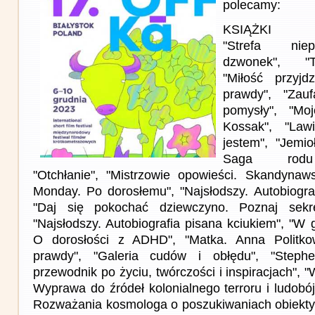
polecamy:
KSIĄŻKI
"Strefa niep
dzwonek", "T
"Miłość przyjd
prawdy", "Zauf
pomysły", "Mo
Kossak", "Law
jestem", "Jemio
Saga rodu 
"Otchłanie", "Mistrzowie opowieści. Skandyna
Monday. Po dorosłemu", "Najsłodszy. Autobiograf
"Daj się pokochać dziewczyno. Poznaj sekre
"Najsłodszy. Autobiografia pisana kciukiem", "W g
O dorosłości z ADHD", "Matka. Anna Politko
prawdy", "Galeria cudów i obłędu", "Steph
przewodnik po życiu, twórczości i inspiracjach", "
Wyprawa do źródeł kolonialnego terroru i ludobó
Rozważania kosmologa o poszukiwaniach obiektyw