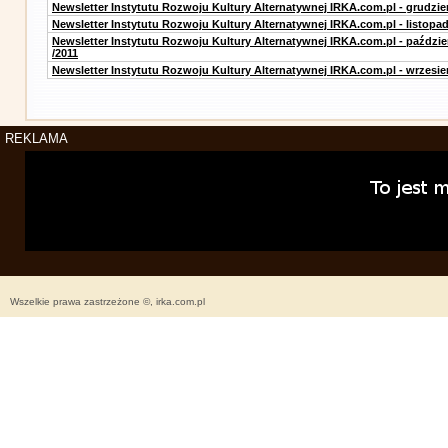
Newsletter Instytutu Rozwoju Kultury Alternatywnej IRKA.com.pl - grudzie
Newsletter Instytutu Rozwoju Kultury Alternatywnej IRKA.com.pl - listopad
Newsletter Instytutu Rozwoju Kultury Alternatywnej IRKA.com.pl - paździe
/2011
Newsletter Instytutu Rozwoju Kultury Alternatywnej IRKA.com.pl - wrzesie
REKLAMA
Wszelkie prawa zastrzeżone ©, irka.com.pl