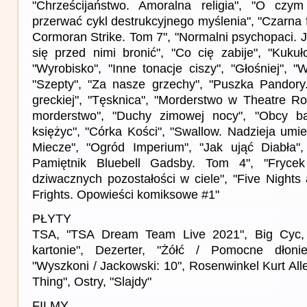
"Chrześcijaństwo. Amoralna religia", "O czy
przerwać cykl destrukcyjnego myślenia", "Czarna f
Cormoran Strike. Tom 7", "Normalni psychopaci. J
się przed nimi bronić", "Co cię zabije", "Kukułc
"Wyrobisko", "Inne tonacje ciszy", "Głośniej", "W
"Szepty", "Za nasze grzechy", "Puszka Pandory.
greckiej", "Tęsknica", "Morderstwo w Theatre Ro
morderstwo", "Duchy zimowej nocy", "Obcy ba
księżyc", "Córka Kości", "Swallow. Nadzieja umie
Miecze", "Ogród Imperium", "Jak ująć Diabła"
Pamiętnik Bluebell Gadsby. Tom 4", "Fryce
dziwacznych pozostałości w ciele", "Five Nights
Frights. Opowieści komiksowe #1"
PŁYTY
TSA, "TSA Dream Team Live 2021", Big Cyc,
kartonie", Dezerter, "Żółć / Pomocne dłoni
"Wyszkoni / Jackowski: 10", Rosenwinkel Kurt Al
Thing", Ostry, "Slajdy"
FILMY