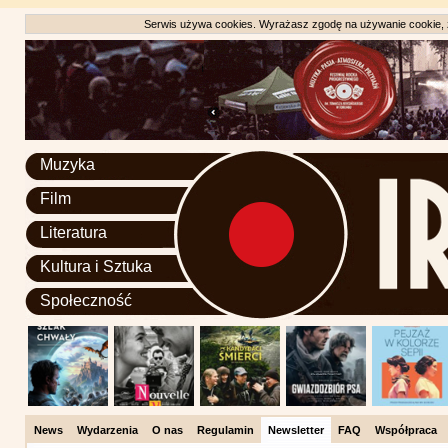
Serwis używa cookies. Wyrażasz zgodę na używanie cookie, zg
Muzyka
Film
Literatura
Kultura i Sztuka
Społeczność
News
Wydarzenia
O nas
Regulamin
Newsletter
FAQ
Współpraca