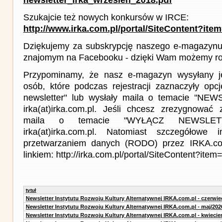
Szukajcie też nowych konkursów w IRCE:
http://www.irka.com.pl/portal/SiteContent?ite
Dziękujemy za subskrypcję naszego e-magazynu 
znajomym na Facebooku - dzięki Wam możemy roz
Przypominamy, że nasz e-magazyn wysyłany j
osób, które podczas rejestracji zaznaczyły op
newsletter" lub wysłały maila o temacie "NE
irka(at)irka.com.pl. Jeśli chcesz zrezygnować z
maila o temacie "WYŁĄCZ NEWSLET
irka(at)irka.com.pl. Natomiast szczegółowe 
przetwarzaniem danych (RODO) przez IRKA.co
linkiem: http://irka.com.pl/portal/SiteContent?it
tytuł
Newsletter Instytutu Rozwoju Kultury Alternatywnej IRKA.com.pl - czerwie
Newsletter Instytutu Rozwoju Kultury Alternatywnej IRKA.com.pl - maj/202
Newsletter Instytutu Rozwoju Kultury Alternatywnej IRKA.com.pl - kwiecie