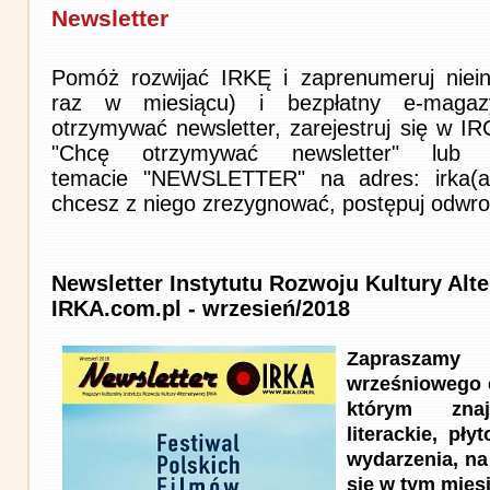
Newsletter
Pomóż rozwijać IRKĘ i zaprenumeruj niein
raz w miesiącu) i bezpłatny e-magaz
otrzymywać newsletter, zarejestruj się w I
"Chcę otrzymywać newsletter" lub 
temacie "NEWSLETTER" na adres: irka(at)i
chcesz z niego zrezygnować, postępuj odwro
Newsletter Instytutu Rozwoju Kultury Alt
IRKA.com.pl - wrzesień/2018
Zapraszam
wrześniowego 
którym znaj
literackie, pł
wydarzenia, na
się w tym mies