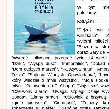
W tym miesi
polecamy:
KSIĄŻKI
"Pejzaż we m
walizkach", "
"Wierni miłośc
"Błazen w stro
obraz Sary de V
"Wygrać Hollywood, przegrać życie. 14 wersji 
"Dziki", "Wyspa dusz", "Immortaliści", "Dokąd 
"Dom cudzych marzeń", "Fałszywa nuta", "Amery
Trzcin", "Stulecie Winnych. Opowiadania", "Lov
który wiedział o mnie wszystko", "Moja słodka 
młyn", "Polowanie na El Chapo", "Najszczęśliwszy 
"Czerwony alarm", "Uwaga, szpieg! Dzieje w
Bonda", "Zimny strach", "Człowiek z brzytwą",
zginie pierwsza", "Ciemność", "Żelazny k
zobaczenia w piekle", "Wspólna orbita zamkni