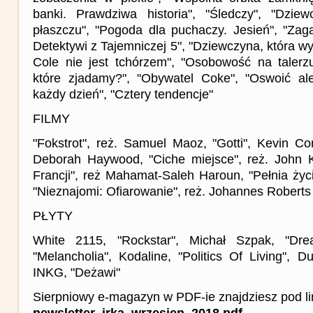
banki. Prawdziwa historia", "Śledczy", "Dzie
płaszczu", "Pogoda dla puchaczy. Jesień", "Za
Detektywi z Tajemniczej 5", "Dziewczyna, która wy
Cole nie jest tchórzem", "Osobowość na talerz
które zjadamy?", "Obywatel Coke", "Oswoić ale
każdy dzień", "Cztery tendencje"
FILMY
"Fokstrot", reż. Samuel Maoz, "Gotti", Kevin Conn
Deborah Haywood, "Ciche miejsce", reż. John K
Francji", reż Mahamat-Saleh Haroun, "Pełnia życi
"Nieznajomi: Ofiarowanie", reż. Johannes Roberts
PŁYTY
White 2115, "Rockstar", Michał Szpak, "Dre
"Melancholia", Kodaline, "Politics Of Living", 
INKG, "Deżawi"
Sierpniowy e-magazyn w PDF-ie znajdziesz pod li
newsletter_irka_wrzesien_2018.pdf