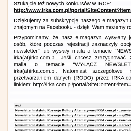
Szukajcie też nowych konkursów w IRCE:
http://www.irka.com.pl/portal/SiteContent?ite
Dziękujemy za subskrypcję naszego e-magazynu 
znajomym na Facebooku - dzięki Wam możemy roz
Przypominamy, że nasz e-magazyn wysyłany j
osób, które podczas rejestracji zaznaczyły op
newsletter" lub wysłały maila o temacie "NE
irka(at)irka.com.pl. Jeśli chcesz zrezygnować z
maila o temacie "WYŁĄCZ NEWSLET
irka(at)irka.com.pl. Natomiast szczegółowe 
przetwarzaniem danych (RODO) przez IRKA.co
linkiem: http://irka.com.pl/portal/SiteContent?it
tytuł
Newsletter Instytutu Rozwoju Kultury Alternatywnej IRKA.com.pl - czerwie
Newsletter Instytutu Rozwoju Kultury Alternatywnej IRKA.com.pl - maj/202
Newsletter Instytutu Rozwoju Kultury Alternatywnej IRKA.com.pl - kwiecie
Newsletter Instytutu Rozwoju Kultury Alternatywnej IRKA.com.pl - marzec
Newsletter Instytutu Rozwoju Kultury Alternatywnej IRKA.com.pl - styczeń