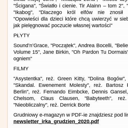
"Ścigana", "Światło i cienie. Tir Alainn – tom 2",
"Ikabog", "Dlaczego król elfów nie znosił 
"Opowieści dla dzieci które chcą uwierzyć w siebi
jak pielęgnować poczucie własnej wartości"
PŁYTY
Sound’n’Grace, "Początek", Andrea Bocelli, "Beli
Volume 15", Jane Birkin, "Oh Pardon Tu Dormais
ogniem"
FILMY
"Asystentka", reż. Green Kitty, "Dolina Bogów",
"Skandal. Ewenement Molesty", reż. Bartosz
Berlin", reż. Fernando Eimbcke, Dennis Gansel
Chelsom, Claus Clausen, "Babyteeth", reż
"Nieobliczalny", reż. Derrick Borte
Grudniowy e-magazyn w PDF-ie znajdziesz pod li
newsletter_irka_grudzien_2020.pdf