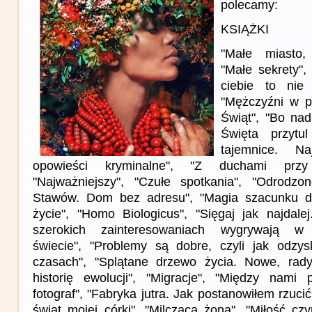
polecamy:
KSIĄŻKI
"Małe miasto,
"Małe sekrety",
ciebie to nie 
"Mężczyźni w po
Świąt", "Bo na
Święta przytu
tajemnice. Na
opowieści kryminalne", "Z duchami przy w
"Najważniejszy", "Czułe spotkania", "Odrodzon
Stawów. Dom bez adresu", "Magia szacunku do 
życie", "Homo Biologicus", "Sięgaj jak najdale
szerokich zainteresowaniach wygrywają w 
świecie", "Problemy są dobre, czyli jak odzys
czasach", "Splątane drzewo życia. Nowe, rady
historię ewolucji", "Migracje", "Między nami 
fotograf", "Fabryka jutra. Jak postanowiłem rzuci
świat mojej córki", "Milcząca żona", "Miłość cz