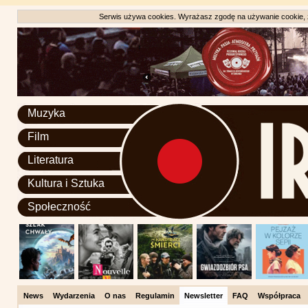
Serwis używa cookies. Wyrażasz zgodę na używanie cookie, zg
Muzyka
Film
Literatura
Kultura i Sztuka
Społeczność
News
Wydarzenia
O nas
Regulamin
Newsletter
FAQ
Współpraca