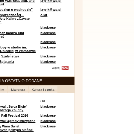
ing Was Beautiful, and
ja-g-k@wp.pl
urt
odzień o wschodzie"
ja-g-k@wp.pl
sprzeczności –
o.laf
łyty Kaliny „Czyste
”
blackrose
asz bardzo lubi
blackrose
wać
blackrose
opy w studiu im.
blackrose
 Osieckiej w Warszawie
 Szaleństwa
blackrose
 Splątania
blackrose
więcej
IA OSTATNIO DODANE
ilm
Literatura
Kultura i sztuka
e
Od
iwal „Serca Bicie”
blackrose
ndrzeja Zauchy
Fall Festival 2026
blackrose
tiwal Ogrody Muzyczne
blackrose
y Wam Świąt
blackrose
nych pełnych słońca!