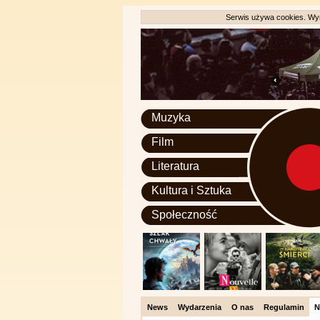
Serwis używa cookies. Wyr
Muzyka
Film
Literatura
Kultura i Sztuka
Społeczność
News
Wydarzenia
O nas
Regulamin
N