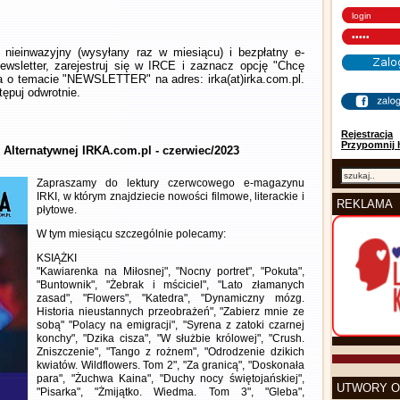
nieinwazyjny (wysyłany raz w miesiącu) i bezpłatny e-
wsletter, zarejestruj się w IRCE i zaznacz opcję "Chcę
la o temacie "NEWSLETTER" na adres: irka(at)irka.com.pl.
ępuj odwrotnie.
Rejestracja
Przypomnij 
y Alternatywnej IRKA.com.pl - czerwiec/2023
Zapraszamy do lektury czerwcowego e-magazynu
IRKI, w którym znajdziecie nowości filmowe, literackie i
REKLAMA
płytowe.
W tym miesiącu szczególnie polecamy:
KSIĄŻKI
"Kawiarenka na Miłosnej", "Nocny portret", "Pokuta",
"Buntownik", "Żebrak i mściciel", "Lato złamanych
zasad", "Flowers", "Katedra", "Dynamiczny mózg.
Historia nieustannych przeobrażeń", "Zabierz mnie ze
sobą" "Polacy na emigracji", "Syrena z zatoki czarnej
konchy", "Dzika cisza", "W służbie królowej", "Crush.
Zniszczenie", "Tango z rożnem", "Odrodzenie dzikich
kwiatów. Wildflowers. Tom 2", "Za granicą", "Doskonała
para", "Żuchwa Kaina", "Duchy nocy świętojańskiej",
UTWORY O
"Pisarka", "Żmijątko. Wiedma. Tom 3", "Gleba",