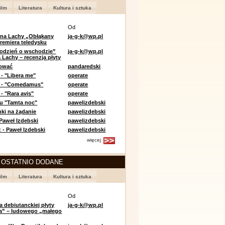
ilm
Literatura
Kultura i sztuka
Od
 na Lachy „Obłąkany
ja-g-k@wp.pl
premiera teledysku
odzień o wschodzie”
ja-g-k@wp.pl
 Lachy – recenzja płyty
lować
pandaredski
 - "Libera me"
operate
e - "Comedamus"
operate
- "Rara avis"
operate
u "Tamta noc"
pawelizdebski
nki na żądanie
pawelizdebski
 Paweł Izdebski
pawelizdebski
 - Paweł Izdebski
pawelizdebski
więcej
 OSTATNIO DODANE
ilm
Literatura
Kultura i sztuka
Od
a debiutanckiej płyty
ja-g-k@wp.pl
lia” – ludowego „małego