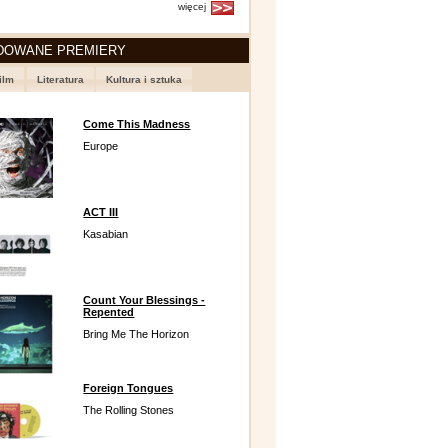
więcej
DOWANE PREMIERY
ilm
Literatura
Kultura i sztuka
Come This Madness
Europe
ACT III
Kasabian
Count Your Blessings -
Repented
Bring Me The Horizon
Foreign Tongues
The Rolling Stones