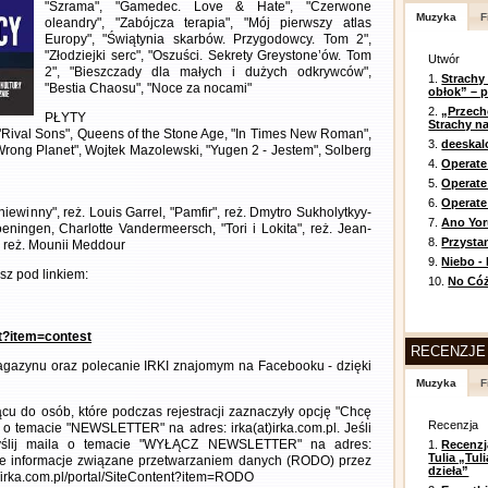
"Szrama", "Gamedec. Love & Hate", "Czerwone
Muzyka
F
oleandry", "Zabójcza terapia", "Mój pierwszy atlas
Europy", "Świątynia skarbów. Przygodowcy. Tom 2",
"Złodziejki serc", "Oszuści. Sekrety Greystone’ów. Tom
Utwór
2", "Bieszczady dla małych i dużych odkrywców",
1.
Strachy
"Bestia Chaosu", "Noce za nocami"
obłok” – 
2.
„Przech
PŁYTY
Strachy na
, "Rival Sons", Queens of the Stone Age, "In Times New Roman",
3.
deeska
rong Planet", Wojtek Mazolewski, "Yugen 2 - Jestem", Solberg
4.
Operate
5.
Operat
6.
Operate 
niewinny", reż. Louis Garrel, "Pamfir", reż. Dmytro Sukholytkyy-
7.
Ano Yor
eningen, Charlotte Vandermeersch, "Tori i Lokita", reż. Jean-
8.
Przysta
, reż. Mounii Meddour
9.
Niebo -
z pod linkiem:
10.
No Cóż
nt?item=contest
RECENZJE
gazynu oraz polecanie IRKI znajomym na Facebooku - dzięki
Muzyka
F
cu do osób, które podczas rejestracji zaznaczyły opcję "Chcę
Recenzja
 o temacie "NEWSLETTER" na adres: irka(at)irka.com.pl. Jeśli
wyślij maila o temacie "WYŁĄCZ NEWSLETTER" na adres:
1.
Recenzj
Tulia „Tu
łowe informacje związane przetwarzaniem danych (RODO) przez
dzieła”
//irka.com.pl/portal/SiteContent?item=RODO