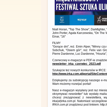
Niall Horan, "Top The Show", Darkfighter
John Porter, Agata Karczewska, "On The W
Einar, "16"
FILMY
"Gorące dni", reż. Emin Alper, "Winny czy 
Sobchuk, "Osiem gór", reż. Felix van Gro
Pierre Dardenne, Luc Dardenne, "Houria"
Czerwcowy e-magazyn w PDF-ie znajdzies
newsletter_irka_czerwiec_2023.pdf
Szukajcie też nowych konkursów w IRCE:
http://www.irka.com.pl/portal/SiteConte
Dziękujemy za subskrypcję naszego e-ma
Wam możemy rozwijać portal!
Nasz e-magazyn wysyłany jest raz miesią
otrzymywać newsletter" lub wysłały maila
chcesz zrezygnować z newslettera, 
irka(at)irka.com.pl. Natomiast szczegó
IRKA.com.pl znajdziesz pod linkiem: http: