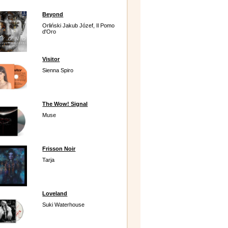
Beyond
Orliński Jakub Józef, Il Pomo
d'Oro
Visitor
Sienna Spiro
The Wow! Signal
Muse
Frisson Noir
Tarja
Loveland
Suki Waterhouse