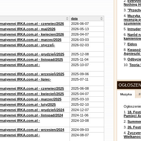
2.
Everyth
Nothing H
3.
"Przech
4.
Muzyka 
data
recenzja p
szumienie
ernatywnej IRKA.com.pl - czerwiec/2026
2026-06-07
ernatywnej IRKA.com.pl - maj/2026
2026-05-13
5.
Intruder
ernatywnej IRKA.com.pl - kwiecien/2026
2026-04-07
6.
Naród n
kamienio
ernatywnej IRKA.com.pl - marzec/2026
2026-03-03
7.
Eidos
ernatywnej IRKA.com.pl - styczeń-
2026-02-03
8.
Kwasożł
Agnieszki
ernatywnej IRKA.com.pl - grudzień/2025
2025-12-08
9.
Odbycie
rnatywnej IRKA.com.pl - listopad/2025
2025-11-04
ernatywnej IRKA.com.pl -
2025-10-07
10.
Teoria
ernatywnej IRKA.com.pl - wrzesień/2025
2025-09-06
rnatywnej IRKA.com.pl - lipiec-
2025-07-11
OGŁOSZEN
ernatywnej IRKA.com.pl - czerwiec/2025
2025-06-08
ernatywnej IRKA.com.pl - kwiecień/2025
2025-04-07
Muzyka
F
ernatywnej IRKA.com.pl - marzec/2025
2025-03-10
rnatywnej IRKA.com.pl - luty/2025
2025-02-10
Ogłoszeni
ernatywnej IRKA.com.pl - grudzień/2024
2024-12-07
1.
18. Fest
rnatywnej IRKA.com.pl - listopad/2024
2024-11-06
Pamięci A
ernatywnej IRKA.com.pl -
2024-10-08
2.
Summer 
3.
26. Fes
ernatywnej IRKA.com.pl - wrzesien/2024
2024-09-03
4.
Życzym
ernatywnej IRKA.com.pl -
2024-08-07
Wielkanoc