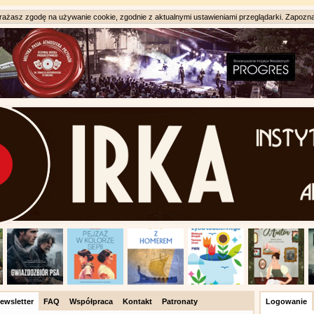
ażasz zgodę na używanie cookie, zgodnie z aktualnymi ustawieniami przeglądarki. Zapozna
ewsletter
FAQ
Współpraca
Kontakt
Patronaty
Logowanie