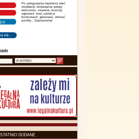
Po zalogowaniu będziesz mieć
możliwośc dodawania swojej
twórczości, newsów, recenzji,
ogłoszeń, brać udział w
konkursach, głosować, zbierać
punkty... Zapraszamy!
hasło
STATNIO DODANE