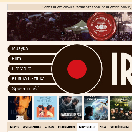
Serwis używa cookies. Wyrażasz zgodę na używanie cookie, zg
Muzyka
Film
Literatura
Kultura i Sztuka
Społeczność
News
Wydarzenia
O nas
Regulamin
Newsletter
FAQ
Współpraca