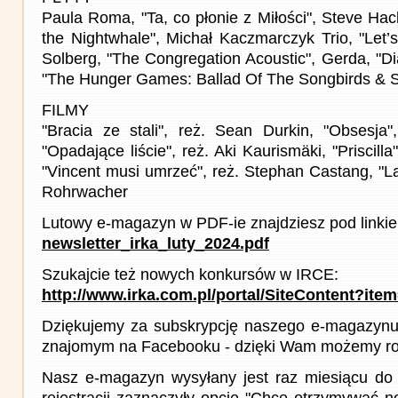
Paula Roma, "Ta, co płonie z Miłości", Steve Hac
the Nightwhale", Michał Kaczmarczyk Trio, "Let’
Solberg, "The Congregation Acoustic", Gerda, "Dia
"The Hunger Games: Ballad Of The Songbirds & 
FILMY
"Bracia ze stali", reż. Sean Durkin, "Obsesja
"Opadające liście", reż. Aki Kaurismäki, "Priscilla
"Vincent musi umrzeć", reż. Stephan Castang, "La
Rohrwacher
Lutowy e-magazyn w PDF-ie znajdziesz pod linki
newsletter_irka_luty_2024.pdf
Szukajcie też nowych konkursów w IRCE:
http://www.irka.com.pl/portal/SiteContent?ite
Dziękujemy za subskrypcję naszego e-magazynu 
znajomym na Facebooku - dzięki Wam możemy roz
Nasz e-magazyn wysyłany jest raz miesiącu do 
rejestracji zaznaczyły opcję "Chcę otrzymywać ne