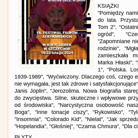
KSIĄŻKI
"Pomiędzy nami
do lata. Przyst
Tom 2", "Ostatni
ogród", "Cze
"Zapomniane nie
rodzinie", "Mg
zamieszkała mi
Marka Hłaski", 
1", "Polska. L
1939-1989", "Wyćwiczony. Dlaczego coś, czego e
nie wymagała, jest tak zdrowe i satysfakcjonujące
Janis Joplin", "Jerozolima. Nowa biografia star
do zwycięstwa. Silne, skuteczne i wpływowe prz
od środowiska", "Narcystyczna osobowość nas
Boga", "Inne tonacje ciszy", "Rykowisko", "Ty
"Insomnia", "Colorado Kid", "Nielat", "Jak sprz
"Hopelandia", "Głośniej", "Czarna Chmura", "Dla c
PŁYTY