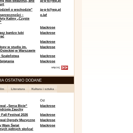
ing Was Beautiful, and
ja-g-k@wp.pl
urt
odzień o wschodzie"
ja-g-k@wp.pl
sprzeczności –
o.laf
łyty Kaliny „Czyste
”
blackrose
asz bardzo lubi
blackrose
wać
blackrose
opy w studiu im.
blackrose
 Osieckiej w Warszawie
 Szaleństwa
blackrose
 Splątania
blackrose
więcej
IA OSTATNIO DODANE
ilm
Literatura
Kultura i sztuka
e
Od
iwal „Serca Bicie”
blackrose
ndrzeja Zauchy
Fall Festival 2026
blackrose
tiwal Ogrody Muzyczne
blackrose
y Wam Świąt
blackrose
nych pełnych słońca!