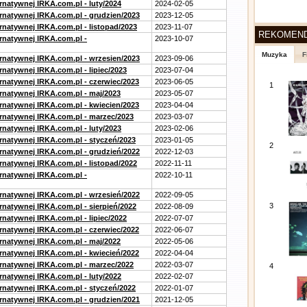
rnatywnej IRKA.com.pl - luty/2024
2024-02-05
ernatywnej IRKA.com.pl - grudzien/2023
2023-12-05
rnatywnej IRKA.com.pl - listopad/2023
2023-11-07
REKOMEN
ernatywnej IRKA.com.pl -
2023-10-07
Muzyka
F
ernatywnej IRKA.com.pl - wrzesien/2023
2023-09-06
rnatywnej IRKA.com.pl - lipiec/2023
2023-07-04
ernatywnej IRKA.com.pl - czerwiec/2023
2023-06-05
1
ernatywnej IRKA.com.pl - maj/2023
2023-05-07
ernatywnej IRKA.com.pl - kwiecien/2023
2023-04-04
ernatywnej IRKA.com.pl - marzec/2023
2023-03-07
rnatywnej IRKA.com.pl - luty/2023
2023-02-06
ernatywnej IRKA.com.pl - styczeń/2023
2023-01-05
2
ernatywnej IRKA.com.pl - grudzień/2022
2022-12-03
rnatywnej IRKA.com.pl - listopad/2022
2022-11-11
ernatywnej IRKA.com.pl -
2022-10-11
ernatywnej IRKA.com.pl - wrzesień/2022
2022-09-05
3
rnatywnej IRKA.com.pl - sierpień/2022
2022-08-09
rnatywnej IRKA.com.pl - lipiec/2022
2022-07-07
ernatywnej IRKA.com.pl - czerwiec/2022
2022-06-07
ernatywnej IRKA.com.pl - maj/2022
2022-05-06
ernatywnej IRKA.com.pl - kwiecień/2022
2022-04-04
ernatywnej IRKA.com.pl - marzec/2022
2022-03-07
4
rnatywnej IRKA.com.pl - luty/2022
2022-02-07
ernatywnej IRKA.com.pl - styczeń/2022
2022-01-07
ernatywnej IRKA.com.pl - grudzien/2021
2021-12-05