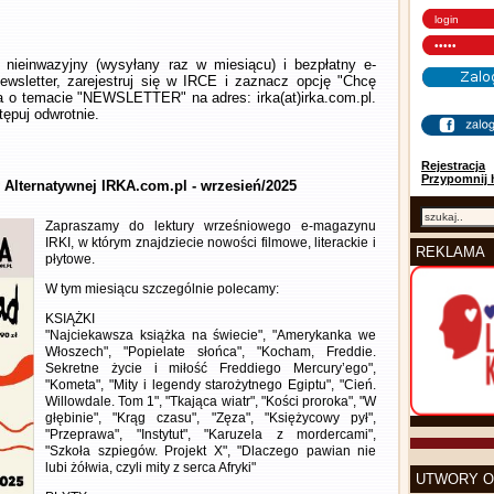
nieinwazyjny (wysyłany raz w miesiącu) i bezpłatny e-
wsletter, zarejestruj się w IRCE i zaznacz opcję "Chcę
la o temacie "NEWSLETTER" na adres: irka(at)irka.com.pl.
ępuj odwrotnie.
Rejestracja
Przypomnij 
y Alternatywnej IRKA.com.pl - wrzesień/2025
Zapraszamy do lektury wrześniowego e-magazynu
IRKI, w którym znajdziecie nowości filmowe, literackie i
REKLAMA
płytowe.
W tym miesiącu szczególnie polecamy:
KSIĄŻKI
"Najciekawsza książka na świecie", "Amerykanka we
Włoszech", "Popielate słońca", "Kocham, Freddie.
Sekretne życie i miłość Freddiego Mercury’ego",
"Kometa", "Mity i legendy starożytnego Egiptu", "Cień.
Willowdale. Tom 1", "Tkająca wiatr", "Kości proroka", "W
głębinie", "Krąg czasu", "Zęza", "Księżycowy pył",
"Przeprawa", "Instytut", "Karuzela z mordercami",
"Szkoła szpiegów. Projekt X", "Dlaczego pawian nie
lubi żółwia, czyli mity z serca Afryki"
UTWORY O