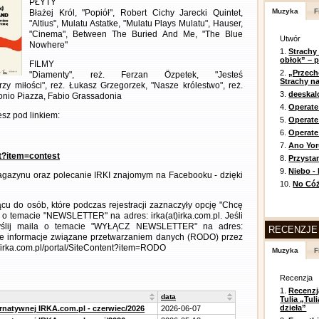
PŁYTY
Muzyka
F
Błażej Król, "Popiół", Robert Cichy Jarecki Quintet,
"Altius", Mulatu Astatke, "Mulatu Plays Mulatu", Hauser,
"Cinema", Between The Buried And Me, "The Blue
Utwór
Nowhere"
1.
Strachy
obłok” – 
FILMY
2.
„Przech
"Diamenty", reż. Ferzan Özpetek, "Jesteś
Strachy na
zy miłości", reż. Łukasz Grzegorzek, "Nasze królestwo", reż.
3.
deeska
Antonio Piazza, Fabio Grassadonia
4.
Operate
sz pod linkiem:
5.
Operat
6.
Operate 
7.
Ano Yor
nt?item=contest
8.
Przysta
9.
Niebo -
gazynu oraz polecanie IRKI znajomym na Facebooku - dzięki
10.
No Cóż
cu do osób, które podczas rejestracji zaznaczyły opcję "Chcę
 o temacie "NEWSLETTER" na adres: irka(at)irka.com.pl. Jeśli
wyślij maila o temacie "WYŁĄCZ NEWSLETTER" na adres:
RECENZJE
łowe informacje związane przetwarzaniem danych (RODO) przez
//irka.com.pl/portal/SiteContent?item=RODO
Muzyka
F
Recenzja
1.
Recenzj
data
Tulia „Tu
dzieła”
ernatywnej IRKA.com.pl - czerwiec/2026
2026-06-07