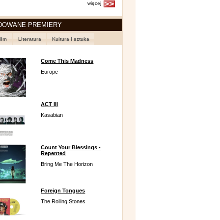
więcej
DOWANE PREMIERY
ilm
Literatura
Kultura i sztuka
Come This Madness
Europe
ACT III
Kasabian
Count Your Blessings -
Repented
Bring Me The Horizon
Foreign Tongues
The Rolling Stones