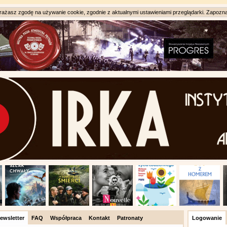
ażasz zgodę na używanie cookie, zgodnie z aktualnymi ustawieniami przeglądarki. Zapozna
ewsletter
FAQ
Współpraca
Kontakt
Patronaty
Logowanie