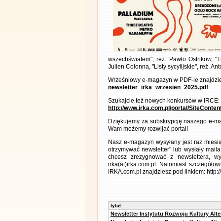
wszechświatem", reż. Pawło Ostrikow, "Tr
Julien Colonna, "Listy sycylijskie", reż. 
Wrześniowy e-magazyn w PDF-ie znajdzie
newsletter_irka_wrzesien_2025.pdf
Szukajcie też nowych konkursów w IRCE:
http://www.irka.com.pl/portal/SiteConte
Dziękujemy za subskrypcję naszego e-ma
Wam możemy rozwijać portal!
Nasz e-magazyn wysyłany jest raz miesią
otrzymywać newsletter" lub wysłały maila
chcesz zrezygnować z newslettera, 
irka(at)irka.com.pl. Natomiast szczegó
IRKA.com.pl znajdziesz pod linkiem: http:
tytuł
Newsletter Instytutu Rozwoju Kultury Alt