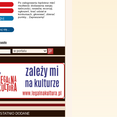
Po zalogowaniu będziesz mieć
możliwośc dodawania swojej
twórczości, newsów, recenzji,
ogłoszeń, brać udział w
konkursach, głosować, zbierać
punkty... Zapraszamy!
hasło
STATNIO DODANE