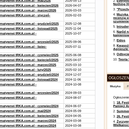
ernatywnej IRKA.com.pl - maj/2026
2026-05-13
2.
Everyth
Nothing H
ernatywnej IRKA.com.pl - kwiecien/2026
2026-04-07
3.
"Przech
ernatywnej IRKA.com.pl - marzec/2026
2026-03-03
4.
Muzyka 
ernatywnej IRKA.com.pl - styczeń-
2026-02-03
recenzja p
szumienie
ernatywnej IRKA.com.pl - grudzień/2025
2025-12-08
5.
Intruder
rnatywnej IRKA.com.pl - listopad/2025
2025-11-04
6.
Naród n
ernatywnej IRKA.com.pl -
2025-10-07
kamienio
7.
Eidos
ernatywnej IRKA.com.pl - wrzesień/2025
2025-09-06
8.
Kwasożł
rnatywnej IRKA.com.pl - lipiec-
2025-07-11
Agnieszki
9.
Odbycie
ernatywnej IRKA.com.pl - czerwiec/2025
2025-06-08
10.
Teoria
ernatywnej IRKA.com.pl - kwiecień/2025
2025-04-07
ernatywnej IRKA.com.pl - marzec/2025
2025-03-10
rnatywnej IRKA.com.pl - luty/2025
2025-02-10
ernatywnej IRKA.com.pl - grudzień/2024
2024-12-07
OGŁOSZEN
rnatywnej IRKA.com.pl - listopad/2024
2024-11-06
ernatywnej IRKA.com.pl -
2024-10-08
Muzyka
F
ernatywnej IRKA.com.pl - wrzesien/2024
2024-09-03
Ogłoszeni
ernatywnej IRKA.com.pl -
2024-08-07
1.
18. Fest
ernatywnej IRKA.com.pl - czerwiec/2024
2024-06-07
Pamięci A
ernatywnej IRKA.com.pl - maj/2024
2024-05-09
2.
Summer 
ernatywnej IRKA.com.pl - kwiecien/2024
2024-04-05
3.
26. Fes
ernatywnej IRKA.com.pl - marzec/2024
2024-03-08
4.
Życzym
Wielkanoc
ernatywnej IRKA.com.pl - marzec/2024
2024-03-08