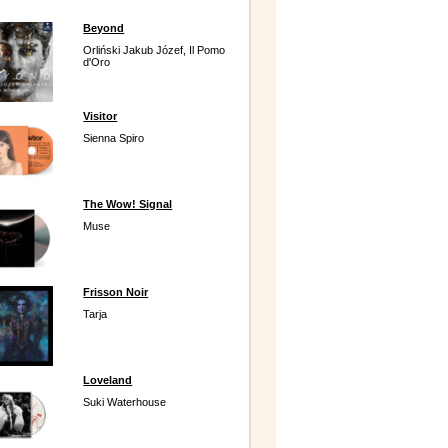
Beyond
Orliński Jakub Józef, Il Pomo
d'Oro
Visitor
Sienna Spiro
The Wow! Signal
Muse
Frisson Noir
Tarja
Loveland
Suki Waterhouse