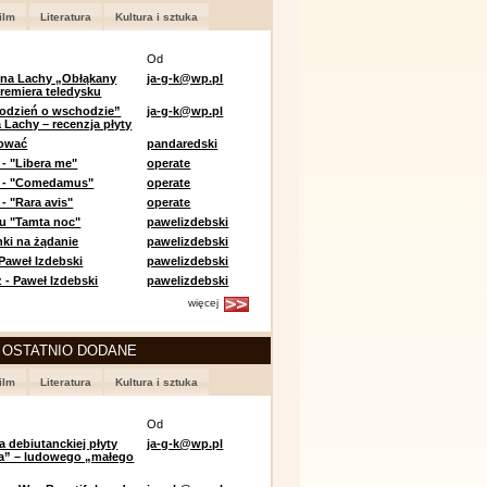
ilm
Literatura
Kultura i sztuka
Od
 na Lachy „Obłąkany
ja-g-k@wp.pl
premiera teledysku
odzień o wschodzie”
ja-g-k@wp.pl
 Lachy – recenzja płyty
lować
pandaredski
 - "Libera me"
operate
e - "Comedamus"
operate
- "Rara avis"
operate
u "Tamta noc"
pawelizdebski
nki na żądanie
pawelizdebski
 Paweł Izdebski
pawelizdebski
 - Paweł Izdebski
pawelizdebski
więcej
 OSTATNIO DODANE
ilm
Literatura
Kultura i sztuka
Od
a debiutanckiej płyty
ja-g-k@wp.pl
lia” – ludowego „małego