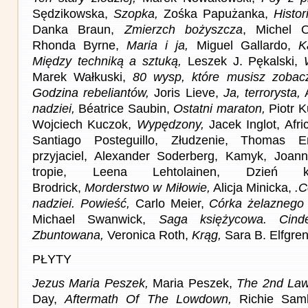
Sędzikowska,
Szopka,
Zośka Papużanka,
Histo
Danka Braun,
Zmierzch bożyszcza
, Michel 
Rhonda Byrne,
Maria i ja,
Miguel Gallardo,
K
Między techniką a sztuką,
Leszek J. Pękalski,
Marek Wałkuski,
80 wysp, które musisz zobac
Godzina rebeliantów,
Joris Lieve,
Ja, terrorysta,
A
nadziei,
Béatrice Saubin,
Ostatni maraton,
Piotr K
Wojciech Kuczok,
Wypędzony,
Jacek Inglot, Afri
Santiago Posteguillo, Złudzenie, Thomas Er
przyjaciel, Alexander Soderberg, Kamyk, Joan
tropie, Leena Lehtolainen, Dzień kł
Brodrick,
Morderstwo w Miłowie,
Alicja Minicka,
.
nadziei. Powieść,
Carlo Meier,
Córka żelaznego
Michael Swanwick,
Saga księżycowa. Cinde
Zbuntowana,
Veronica Roth,
Krąg,
Sara B. Elfgre
PŁYTY
Jezus Maria Peszek,
Maria Peszek,
The 2nd Law
Day,
Aftermath Of The Lowdown,
Richie Sam