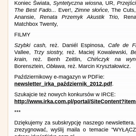
Koniec Świata,
Syntetyczna wiosna,
UR,
Przejśc
The Best Fado..
. Ever!,
Zimne słońce,
The Cuts
Anansie,
Renata Przemyk Akustik Trio,
Ren
Matchbox Twenty,
FILMY
Szybki cash,
reż. Daniél Espinosa,
Cafe de Fl
Vallee,
Trzy siostry,
reż. Maciej Kowalewski,
Be
krain,
reż. Benh Zeitlin,
Chińczyk na wyn
Borensztein,
Obława,
reż. Marcin Kryształowicz.
Październikowy e-magazyn w PDFie:
newsletter_irka_październik_2012.pdf
.
Szukajcie też nowych konkursów w IRCE:
http://www.irka.com.pl/portal/SiteContent?ite
***
Dziękujemy za subskrypcję naszego newslettera. 
zrezygnować, wyślij maila o temacie "WYŁ