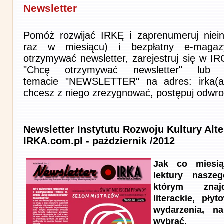
Newsletter
Pomóż rozwijać IRKĘ i zaprenumeruj niein
raz w miesiącu) i bezpłatny e-magaz
otrzymywać newsletter, zarejestruj się w I
"Chcę otrzymywać newsletter" lub 
temacie "NEWSLETTER" na adres: irka(at)i
chcesz z niego zrezygnować, postępuj odwro
Newsletter Instytutu Rozwoju Kultury Alt
IRKA.com.pl - październik /2012
Jak co miesi
lektury nasze
którym znaj
literackie, pły
wydarzenia, n
wybrać.