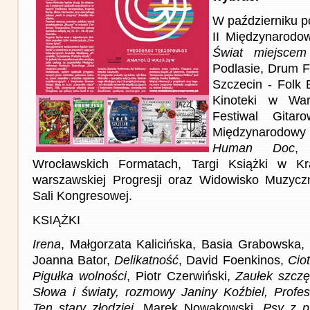
W październiku p
II Międzynarodow
Świat miejscem
Podlasie, Drum F
Szczecin - Folk 
Kinoteki w War
Festiwal Gita
Międzynarodowy
Human Doc
,
Wrocławskich Formatach, Targi Książki w Kr
warszawskiej Progresji oraz Widowisko Muzycz
Sali Kongresowej.
KSIĄŻKI
Irena
, Małgorzata Kalicińska, Basia Grabowska,
Joanna Bator,
Delikatność
, David Foenkinos,
Ciot
Pigułka wolności
, Piotr Czerwiński,
Zaułek szczę
Słowa i światy, rozmowy Janiny Koźbiel,
Profes
Ten stary złodziej,
Marek Nowakowski,
Psy z p