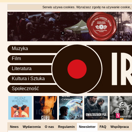
Serwis używa cookies. Wyrażasz zgodę na używanie cookie, zg
Muzyka
Film
Literatura
Kultura i Sztuka
Społeczność
News
Wydarzenia
O nas
Regulamin
Newsletter
FAQ
Współpraca