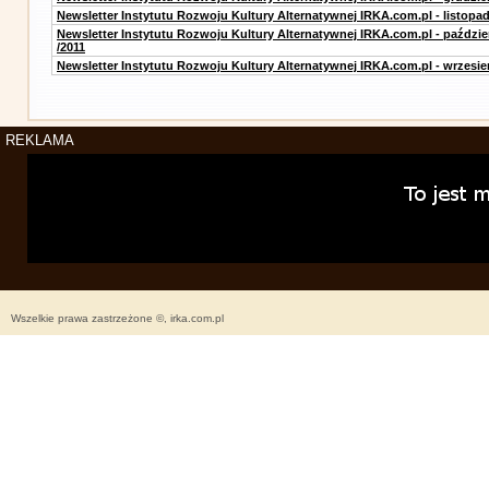
Newsletter Instytutu Rozwoju Kultury Alternatywnej IRKA.com.pl - listopad
Newsletter Instytutu Rozwoju Kultury Alternatywnej IRKA.com.pl - paździe
/2011
Newsletter Instytutu Rozwoju Kultury Alternatywnej IRKA.com.pl - wrzesie
REKLAMA
Wszelkie prawa zastrzeżone ©, irka.com.pl