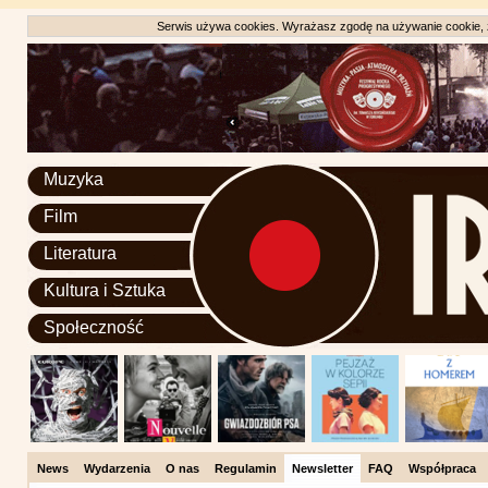
Serwis używa cookies. Wyrażasz zgodę na używanie cookie, zg
Muzyka
Film
Literatura
Kultura i Sztuka
Społeczność
News
Wydarzenia
O nas
Regulamin
Newsletter
FAQ
Współpraca