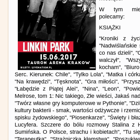
W tym miesi
polecamy:
KSIĄŻKI
"Kroniki z życ
"Nadwiślańskie 
co nas dzieli", 
walczył", "Ws
kocham", "Biur
Serc. Kierunek: Chile", "Tylko Lola", "Matka i córk
"Na krawędzi", "Tęsknota", "Gra miłości", "Przysz
"Łabędzie z Piątej Alei", "Nina", "Leon", "Powi
Melrose, tom 1: Nic takiego, Złe wieści, Jakaś nad
"Twórz własne gry komputerowe w Pythonie", "Dzi
kultury bakterii - smak, wartości odżywcze i rzemio
spisku żydowskiego", "Piosenkarze", "Święty i bła
Lucyfera. Szczere do bólu rozmowy Stalina z Hi
Sumińska. O Polsce, strachu i kobietach", "Tu się 
"Terapeutka", "Strażniczka kłamstwa", "Poszukiwa