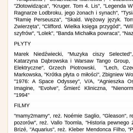
"Złotowidząca", "Kruger. Tom 4. Lis", "Legenda 
Ragnarze Lodbroku, jego żonach i synach", "Tysi
"Ramię Perseusza", "Skald. Wężowy język. Tom 
Zwierzęta", "Clifford. Wielka księga przygód", "Wi
szyfrów", "Lolek", "Banda Michałka powraca", "Na
PŁYTY
Marek Niedźwiecki, "Muzyka ciszy Selected"
Katarzyna Dąbrowska i Warsaw Tango Group, 
Elektryczne", Grzech Piotrowski, "Lech, Cze
Markowska, "Krótka płyta o miłości", Zbigniew Wo
"1976: A Space Odyssey", V/A, "Agnieszka Os
Imagine, "Evolve", Śmierć Kliniczna, "Nienorm
"1994"
FILMY
"mamy2mamy", reż. Noémie Saglio, "Gleason", r
pozorów", reż. Vallo Toomla, "Historia pewnego 
Brizé, "Aquarius", reż. Kleber Mendonca Filho, "