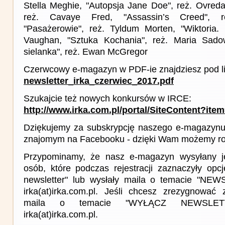
Stella Meghie, "Autopsja Jane Doe", reż. Ovreda
reż. Cavaye Fred, "Assassin’s Creed", re
"Pasażerowie", reż. Tyldum Morten, "Wiktoria.
Vaughan, "Sztuka Kochania", reż. Maria Sad
sielanka", reż. Ewan McGregor
Czerwcowy e-magazyn w PDF-ie znajdziesz pod l
newsletter_irka_czerwiec_2017.pdf
Szukajcie też nowych konkursów w IRCE:
http://www.irka.com.pl/portal/SiteContent?ite
Dziękujemy za subskrypcję naszego e-magazynu 
znajomym na Facebooku - dzięki Wam możemy roz
Przypominamy, że nasz e-magazyn wysyłany j
osób, które podczas rejestracji zaznaczyły op
newsletter" lub wysłały maila o temacie "NE
irka(at)irka.com.pl. Jeśli chcesz zrezygnować z
maila o temacie "WYŁĄCZ NEWSLET
irka(at)irka.com.pl.