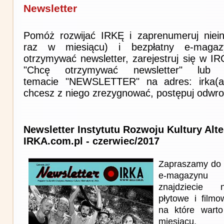
Newsletter
Pomóż rozwijać IRKĘ i zaprenumeruj niein
raz w miesiącu) i bezpłatny e-magaz
otrzymywać newsletter, zarejestruj się w I
"Chcę otrzymywać newsletter" lub 
temacie "NEWSLETTER" na adres: irka(at)i
chcesz z niego zrezygnować, postępuj odwro
Newsletter Instytutu Rozwoju Kultury Alt
IRKA.com.pl - czerwiec/2017
Zapraszamy do 
e-magazynu
znajdziecie n
płytowe i film
na które wart
miesiącu.