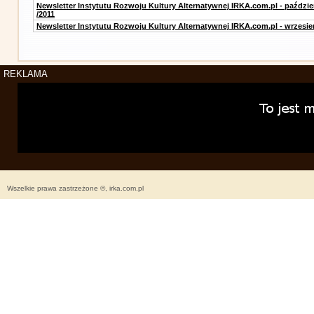
Newsletter Instytutu Rozwoju Kultury Alternatywnej IRKA.com.pl - paździe
/2011
Newsletter Instytutu Rozwoju Kultury Alternatywnej IRKA.com.pl - wrzesie
REKLAMA
Wszelkie prawa zastrzeżone ©, irka.com.pl