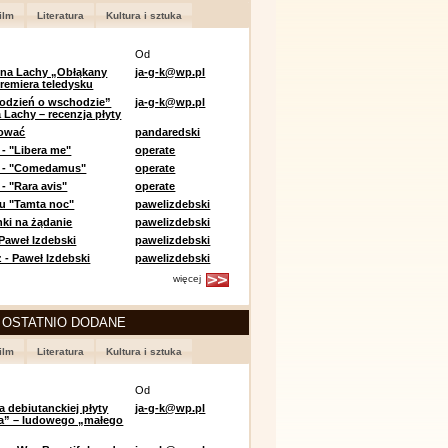
ilm
Literatura
Kultura i sztuka
Od
 na Lachy „Obłąkany
ja-g-k@wp.pl
premiera teledysku
odzień o wschodzie”
ja-g-k@wp.pl
 Lachy – recenzja płyty
lować
pandaredski
 - "Libera me"
operate
e - "Comedamus"
operate
- "Rara avis"
operate
u "Tamta noc"
pawelizdebski
nki na żądanie
pawelizdebski
 Paweł Izdebski
pawelizdebski
 - Paweł Izdebski
pawelizdebski
więcej
 OSTATNIO DODANE
ilm
Literatura
Kultura i sztuka
Od
a debiutanckiej płyty
ja-g-k@wp.pl
lia” – ludowego „małego