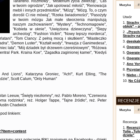
Tarantino. Rozmowy", "Misterium życia zwierząt", "Las
Muzyka
F
w twoim ogrodzie", "Jak upolować miłość", "Renowacja
mebli i innych przedmiotów", "Mózg", "Mózg. To, o czym
dorośli Ci nie mówią", "Rzeka świadomości", "Pasożyty
Utwór
w twoim mózgu Jak małe stworzenia manipulują
1.
Strachy
naszym zachowaniem", "Mystery", "Technomagowie",
obłok” – 
"Kobieta w oknie", "Uwięziona dziewczyna", "Ślepy
2.
„Przech
archeolog", "Fashion Victim", "Nowy lepszy morderca",
Strachy na
arlatani", "Tom Clancy: Z pełną mocą i skutkiem", "Miasteczko
3.
deeska
Zadra", "Demon Luster", "Kształt wody", "Inwazja z Ganimedesa",
4.
Operate
oniec lata", "Mój dziadek był drzewem czereśniowym", "Różowa
entral Park. Kraina Koe", "Zagadka zaginionej kamei", "Kiedyś
5.
Operat
6.
Operate 
7.
Ano Yor
8.
Przysta
 And Lions", Katarzyna Groniec, "Ach!", Kurt Elling, "The
9.
Niebo -
dzie", Scott Calum, "Only Human"
10.
No Cóż
pe Van Leeuw, "Święty niezłomny", reż. Pablo Moreno, "Czerwona
rna rodzinka", reż. Holger Tappe, "Tajne źródło", reż. Peter
RECENZJE
Justin Chadwick
Muzyka
F
pod linkiem:
Recenzja
1.
Recenzj
nt?item=contest
Tulia „Tu
dzieła”
gazynu oraz polecanie IRKI znajomym na Facebooku - dzięki