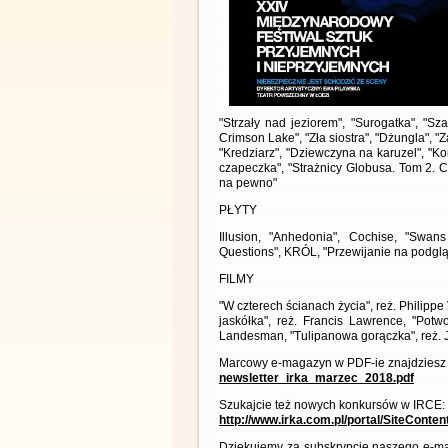
"Strzały nad jeziorem", "Surogatka", "Sz
Crimson Lake", "Zła siostra", "Dżungla", "
"Kredziarz", "Dziewczyna na karuzel", "K
czapeczka", "Strażnicy Globusa. Tom 2. C
na pewno"
PŁYTY
Illusion, "Anhedonia", Cochise, "Swans
Questions", KRÓL, "Przewijanie na podglą
FILMY
"W czterech ścianach życia", reż. Philip
jaskółka", reż. Francis Lawrence, "Potwo
Landesman, "Tulipanowa gorączka", reż. 
Marcowy e-magazyn w PDF-ie znajdziesz 
newsletter_irka_marzec_2018.pdf
Szukajcie też nowych konkursów w IRCE:
http://www.irka.com.pl/portal/SiteConte
Dziękujemy za subskrypcję naszego e-ma