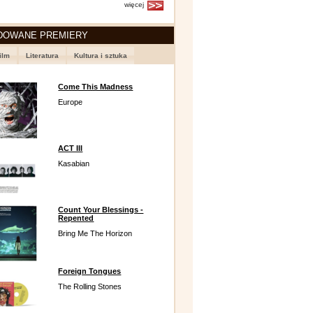
więcej
DOWANE PREMIERY
ilm
Literatura
Kultura i sztuka
Come This Madness
Europe
ACT III
Kasabian
Count Your Blessings -
Repented
Bring Me The Horizon
Foreign Tongues
The Rolling Stones