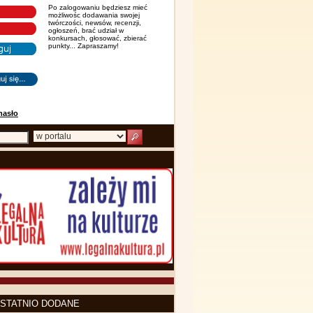
Po zalogowaniu będziesz mieć
możliwośc dodawania swojej
twórczości, newsów, recenzji,
ogłoszeń, brać udział w
konkursach, głosować, zbierać
punkty... Zapraszamy!
hasło
STATNIO DODANE