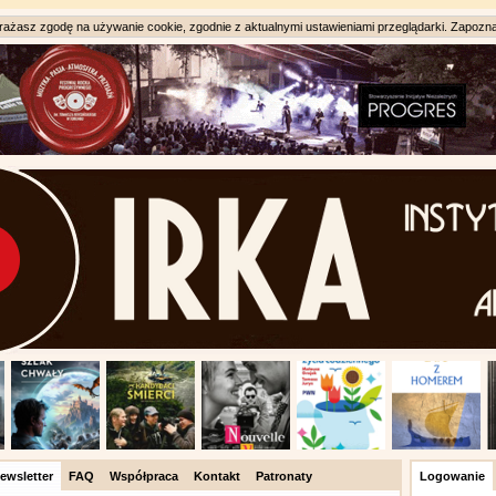
ażasz zgodę na używanie cookie, zgodnie z aktualnymi ustawieniami przeglądarki. Zapozna
ewsletter
FAQ
Współpraca
Kontakt
Patronaty
Logowanie