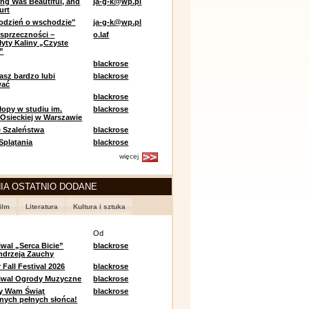
ing Was Beautiful, and
ja-g-k@wp.pl
urt
odzień o wschodzie"
ja-g-k@wp.pl
sprzeczności –
o.laf
łyty Kaliny „Czyste
”
blackrose
asz bardzo lubi
blackrose
wać
blackrose
opy w studiu im.
blackrose
 Osieckiej w Warszawie
 Szaleństwa
blackrose
 Splątania
blackrose
więcej
IA OSTATNIO DODANE
ilm
Literatura
Kultura i sztuka
e
Od
iwal „Serca Bicie”
blackrose
ndrzeja Zauchy
Fall Festival 2026
blackrose
tiwal Ogrody Muzyczne
blackrose
y Wam Świąt
blackrose
nych pełnych słońca!