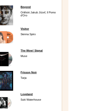
Beyond
Orliński Jakub Józef, Il Pomo
d'Oro
Visitor
Sienna Spiro
The Wow! Signal
Muse
Frisson Noir
Tarja
Loveland
Suki Waterhouse