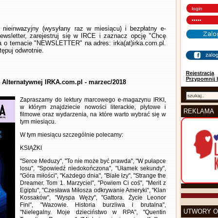
nieinwazyjny (wysyłany raz w miesiącu) i bezpłatny e-
wsletter, zarejestruj się w IRCE i zaznacz opcję "Chcę
la o temacie "NEWSLETTER" na adres: irka(at)irka.com.pl.
ępuj odwrotnie.
Rejestracja
Przypomnij 
y Alternatywnej IRKA.com.pl - marzec/2018
Zapraszamy do lektury marcowego e-magazynu IRKI,
w którym znajdziecie nowości literackie, płytowe i
REKLAMA
filmowe oraz wydarzenia, na które warto wybrać się w
tym miesiącu.
W tym miesiącu szczególnie polecamy:
KSIĄŻKI
"Serce Meduzy", "To nie może być prawda", "W pułapce
losu", "Spowiedź niedokończona", "Ułamek sekundy",
"Góra miłości", "Każdego dnia", "Białe łzy", "Strange the
Dreamer. Tom 1. Marzyciel", "Powiem Ci coś", "Merit z
Egiptu", "Czesława Miłosza odkrywanie Ameryki", "Klan
Kossaków", "Wyspa Węży", "Gattora. Życie Leonor
Fini", "Wazowie. Historia burzliwa i brutalna",
UTWORY O
"Nielegalny. Moje dzieciństwo w RPA", "Quentin