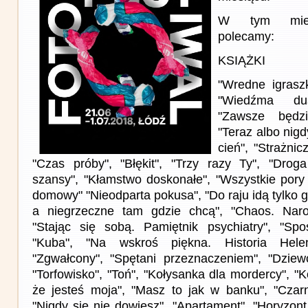
W tym miesi
polecamy:
KSIĄŻKI
"Wredne igrasz
"Wiedźma du
"Zawsze będzi
"Teraz albo nigd
cień", "Strażnic
"Czas próby", "Błękit", "Trzy razy Ty", "Drog
szansy", "Kłamstwo doskonałe", "Wszystkie pory 
domowy" "Nieodparta pokusa", "Do raju idą tylko 
a niegrzeczne tam gdzie chcą", "Chaos. Naro
"Stając się sobą. Pamiętnik psychiatry", "Sp
"Kuba", "Na wskroś piękna. Historia Helen
"Zgwałcony", "Spętani przeznaczeniem", "Dziew
"Torfowisko", "Toń", "Kołysanka dla mordercy", 
że jesteś moja", "Masz to jak w banku", "Czarn
"Nigdy się nie dowiesz", "Apartament", "Horyzon