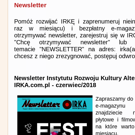
Newsletter
Pomóż rozwijać IRKĘ i zaprenumeruj niein
raz w miesiącu) i bezpłatny e-magaz
otrzymywać newsletter, zarejestruj się w I
"Chcę otrzymywać newsletter" lub 
temacie "NEWSLETTER" na adres: irka(at)i
chcesz z niego zrezygnować, postępuj odwro
Newsletter Instytutu Rozwoju Kultury Alt
IRKA.com.pl - czerwiec/2018
Zapraszamy do 
e-magazynu
znajdziecie n
płytowe i film
na które wart
miesiącu.