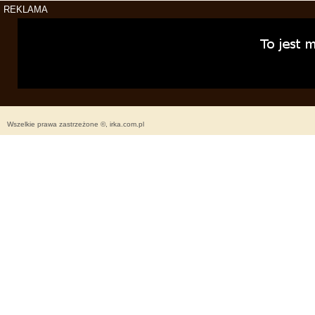
REKLAMA
Wszelkie prawa zastrzeżone ©, irka.com.pl