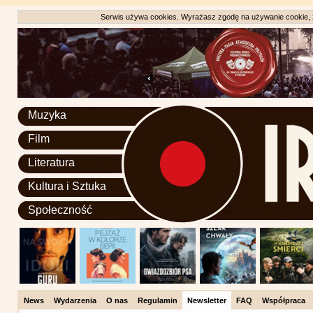
Serwis używa cookies. Wyrażasz zgodę na używanie cookie, zg
Muzyka
Film
Literatura
Kultura i Sztuka
Społeczność
News
Wydarzenia
O nas
Regulamin
Newsletter
FAQ
Współpraca