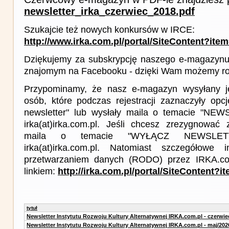
newsletter_irka_czerwiec_2018.pdf
Szukajcie też nowych konkursów w IRCE:
http://www.irka.com.pl/portal/SiteContent?ite
Dziękujemy za subskrypcję naszego e-magazynu 
znajomym na Facebooku - dzięki Wam możemy roz
Przypominamy, że nasz e-magazyn wysyłany j
osób, które podczas rejestracji zaznaczyły op
newsletter" lub wysłały maila o temacie "NE
irka(at)irka.com.pl. Jeśli chcesz zrezygnować z
maila o temacie "WYŁĄCZ NEWSLET
irka(at)irka.com.pl. Natomiast szczegółowe 
przetwarzaniem danych (RODO) przez IRKA.co
linkiem:
http://irka.com.pl/portal/SiteContent
tytuł
Newsletter Instytutu Rozwoju Kultury Alternatywnej IRKA.com.pl - czerwie
Newsletter Instytutu Rozwoju Kultury Alternatywnej IRKA.com.pl - maj/202