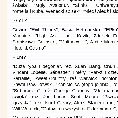
światła", "Mgły Avalonu", "Sfinks", "Uniwersy
"Amelia i Kuba. Wenecki spisek", "Niedźwiedź i sło
PŁYTY
Guzior, "Evil_Things", Basia Hetmańska, "EPka
Machine, "High As Hope", Kazik, Zdunek En
Stanisława Celińska, "Malinowa…", Arctic Monkey
Hotel & Casino"
FILMY
"Duża ryba i begonia", reż. Xuan Liang, Chun 
Vincent Lobelle, Sébastien Thiéry, "Paryż i dzi
Serraille, "Sweet Country", reż. Warwick Thornton
Paweł Pawlikowski, "Zabicie świętego jelenia", r
"Suburbicon", reż. George Clooney, "Złe mamuś
święta", reż. Jon Lucas, Scott Moore, "Pszc
igrzyska", reż. Noel Cleary, Alexs Stadermann,
Will Wernick, "Gotowi na wszystko. Exterminator",
Czerwcowy e-magazyn w PDF-ie znajdziesz p