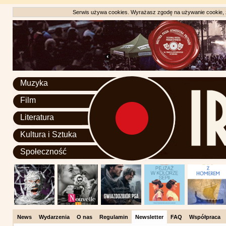
Serwis używa cookies. Wyrażasz zgodę na używanie cookie, zg
Muzyka
Film
Literatura
Kultura i Sztuka
Społeczność
News
Wydarzenia
O nas
Regulamin
Newsletter
FAQ
Współpraca