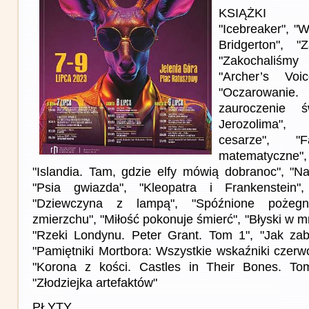
KSIĄŻKI
"Icebreaker", "
Bridgerton", 
"Zakochaliśm
"Archer’s Voi
"Oczarowani
zauroczenie 
Jerozolima",
cesarze", "F
matematyczne
"Islandia. Tam, gdzie elfy mówią dobranoc", "N
"Psia gwiazda", "Kleopatra i Frankenstein",
"Dziewczyna z lampą", "Spóźnione pożegna
zmierzchu", "Miłość pokonuje śmierć", "Błyski w m
"Rzeki Londynu. Peter Grant. Tom 1", "Jak zab
"Pamiętniki Mortbora: Wszystkie wskaźniki czerw
"Korona z kości. Castles in Their Bones. Tom 
"Złodziejka artefaktów"
PŁYTY