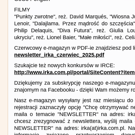
FILMY
"Punkty zwrotne", reż. David Marqués, "Wiosna Jul
Lenoir, "Dalajlama. Przez mądrość do szczęścia",
Philip Delaquis, "Diva Futura", reż. Giulia Lo
ukryciu", reż. Lionel Baier, "Małe miłości", reż. Cel
Czerwcowy e-magazyn w PDF-ie znajdziesz pod l
newsletter_irka_czerwiec_2025.pdf
Szukajcie też nowych konkursów w IRCE:
http://www.irka.com.pl/portal/SiteContent?ite
Dziękujemy za subskrypcję naszego e-magazynu 
znajomym na Facebooku - dzięki Wam możemy roz
Nasz e-magazyn wysyłany jest raz miesiącu do 
rejestracji zaznaczyły opcję "Chcę otrzymywać ne
maila o temacie "NEWSLETTER" na adres: irka(a
chcesz zrezygnować z newslettera, wyślij mail
NEWSLETTER" na adres: irka(at)irka.com.pl. Na
informacje związane przetwarzaniem da