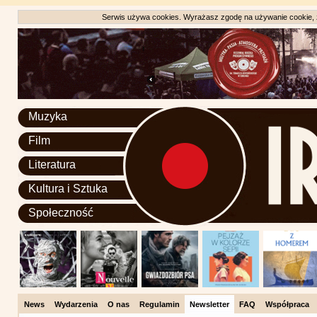
Serwis używa cookies. Wyrażasz zgodę na używanie cookie, zg
Muzyka
Film
Literatura
Kultura i Sztuka
Społeczność
News
Wydarzenia
O nas
Regulamin
Newsletter
FAQ
Współpraca