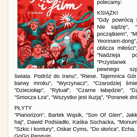
polecamy:
KSIĄŻKI
"Gdy powrócą 
Nie sądzę", 
początkiem", "M
Yeonnam-dong"
oblicza miłości
"Nadzieja po
"Przystanek 
pewnego szpi
świata. Podróż do Iranu", "Riese. Tajemnica Gór
barwy mroku", "
Wyrzynacz
", "Czarodziej śmi
"Dzieciołap", "Rytuał", "Czarne łabędzie", "D
"Smocza Łza", "Wszystko jest iluzją", "Poranek dn
PŁYTY
"Pianorizon", Bartek Wąsik, "Son Of Glen", Jakk
haj", Dawid Podsiadło, Kaśka Sochacka, "Monum
"Szkic i kontury", Oskar Cyms, "Do słońca", Echa,
GoGo Penguin