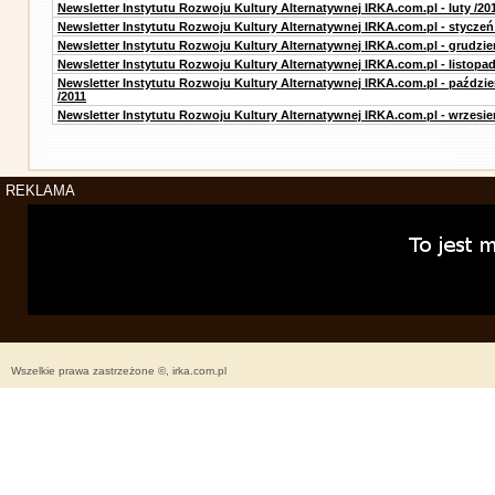
Newsletter Instytutu Rozwoju Kultury Alternatywnej IRKA.com.pl - luty /20
Newsletter Instytutu Rozwoju Kultury Alternatywnej IRKA.com.pl - styczeń
Newsletter Instytutu Rozwoju Kultury Alternatywnej IRKA.com.pl - grudzie
Newsletter Instytutu Rozwoju Kultury Alternatywnej IRKA.com.pl - listopad
Newsletter Instytutu Rozwoju Kultury Alternatywnej IRKA.com.pl - paździe
/2011
Newsletter Instytutu Rozwoju Kultury Alternatywnej IRKA.com.pl - wrzesie
REKLAMA
Wszelkie prawa zastrzeżone ©, irka.com.pl