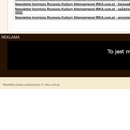
Newsletter Instytutu Rozwoju Kultury Alternatywnej IRKA.com.pl - listopad
Newsletter Instytutu Rozwoju Kultury Alternatywnej IRKA.com.pl - paździe
/2011
Newsletter Instytutu Rozwoju Kultury Alternatywnej IRKA.com.pl - wrzesie
REKLAMA
Wszelkie prawa zastrzeżone ©, irka.com.pl