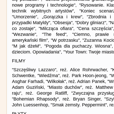
nowe programy i technologie", "Rysowanie. Kla
technik wybitnych artystów", "Koniec scenarz
"Umorzenie”, „Gorączka i krew", "Zbrodnia i 
przypadki Matyldy", "Obsesja", "Dobry gliniarz", "N
co zostaje", "Milcząca ofiara", "Cena szczęścia",
"Wezwanie", "The feed", "Ciemno, prawie 
amerykański film", "W potrzasku", "Zuzanna Koci
"M jak dżeM", "Pogoda dla puchaczy. Wiosna",
dzieciom. Opowiadania", "Your Town: Twoje miasto
FILMY
"Szczęśliwy Lazzaro", reż. Alice Rohrwacher, "K
Schwentke, "Wiedźma", reż. Park Hoon-jeong, "W
Asghar Farhadi, "Wilkołak", reż. Adrian Panek, "W
Adam Guziński, "Miasto duchów", reż. Matthew
raju", reż. George Ratliff, "Zwyczajna przysłu
"Bohemian Rhapsody", reż. Bryan Singer, "Szyb
John Luessenhop, "Smak zemsty. Peppermint", reż
PŁYTY