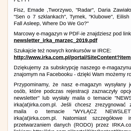
Fisz, Emade ,Tworzywo, "Radar", Daria Zawiało
"Sen o 7 szklankach", Tymek, "Klubowe", Eilish 
Fall Asleep, Where Do We Go?"
Marcowy e-magazyn w PDF-ie znajdziesz pod link
newsletter_irka_marzec_2019.pdf
Szukajcie też nowych konkursów w IRCE:
http://www.irka.com.pl/portal/SiteContent?ite
Dziękujemy za subskrypcję naszego e-magazynu 
znajomym na Facebooku - dzięki Wam możemy roz
Przypominamy, że nasz e-magazyn wysyłany j
osób, które podczas rejestracji zaznaczyły op
newsletter" lub wysłały maila o temacie "NE
irka(at)irka.com.pl. Jeśli chcesz zrezygnować z
maila o temacie "WYŁĄCZ NEWSLET
irka(at)irka.com.pl. Natomiast szczegółowe 
przetwarzaniem danych (RODO) przez IRKA.co