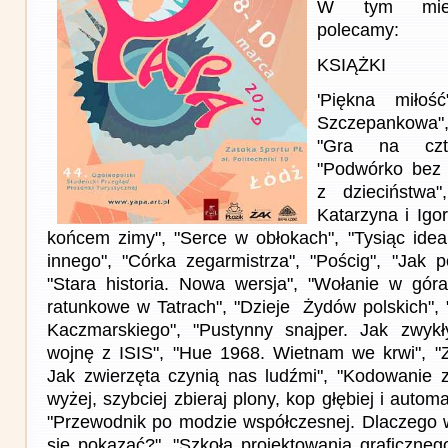
W tym miesi
polecamy:
KSIĄŻKI
'Piękna miłoś
Szczepankowa",
"Gra na czte
"Podwórko bez 
z dzieciństwa
Katarzyna i Igo
końcem zimy", "Serce w obłokach", "Tysiąc ide
innego", "Córka zegarmistrza", "Pościg", "Jak p
"Stara historia. Nowa wersja", "Wołanie w gór
ratunkowe w Tatrach", "Dzieje Żydów polskich", "
Kaczmarskiego", "Pustynny snajper. Jak zwyk
wojnę z ISIS", "Hue 1968. Wietnam we krwi", "
Jak zwierzęta czynią nas ludźmi", "Kodowanie 
wyżej, szybciej zbieraj plony, kop głębiej i autom
"Przewodnik po modzie współczesnej. Dlaczego 
się pokazać?", "Szkoła projektowania graficzneg