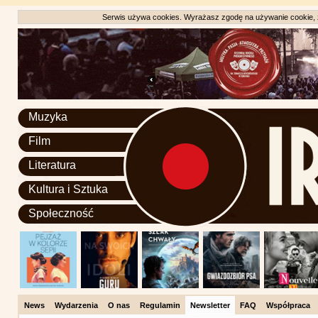
Serwis używa cookies. Wyrażasz zgodę na używanie cookie, zg
Muzyka
Film
Literatura
Kultura i Sztuka
Społeczność
News
Wydarzenia
O nas
Regulamin
Newsletter
FAQ
Współpraca