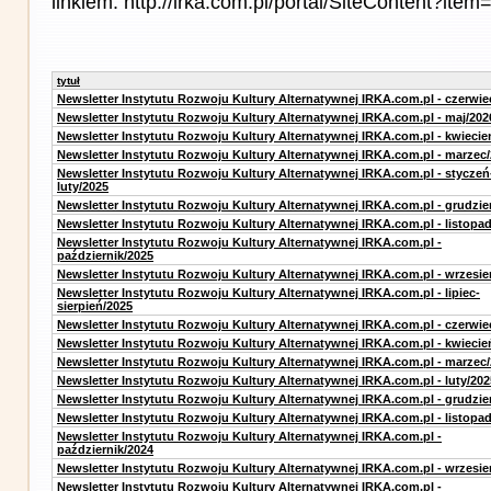
linkiem: http://irka.com.pl/portal/SiteContent?it
tytuł
Newsletter Instytutu Rozwoju Kultury Alternatywnej IRKA.com.pl - czerwie
Newsletter Instytutu Rozwoju Kultury Alternatywnej IRKA.com.pl - maj/202
Newsletter Instytutu Rozwoju Kultury Alternatywnej IRKA.com.pl - kwiecie
Newsletter Instytutu Rozwoju Kultury Alternatywnej IRKA.com.pl - marzec
Newsletter Instytutu Rozwoju Kultury Alternatywnej IRKA.com.pl - styczeń
luty/2025
Newsletter Instytutu Rozwoju Kultury Alternatywnej IRKA.com.pl - grudzie
Newsletter Instytutu Rozwoju Kultury Alternatywnej IRKA.com.pl - listopa
Newsletter Instytutu Rozwoju Kultury Alternatywnej IRKA.com.pl -
październik/2025
Newsletter Instytutu Rozwoju Kultury Alternatywnej IRKA.com.pl - wrzesie
Newsletter Instytutu Rozwoju Kultury Alternatywnej IRKA.com.pl - lipiec-
sierpień/2025
Newsletter Instytutu Rozwoju Kultury Alternatywnej IRKA.com.pl - czerwie
Newsletter Instytutu Rozwoju Kultury Alternatywnej IRKA.com.pl - kwiecie
Newsletter Instytutu Rozwoju Kultury Alternatywnej IRKA.com.pl - marzec
Newsletter Instytutu Rozwoju Kultury Alternatywnej IRKA.com.pl - luty/202
Newsletter Instytutu Rozwoju Kultury Alternatywnej IRKA.com.pl - grudzie
Newsletter Instytutu Rozwoju Kultury Alternatywnej IRKA.com.pl - listopa
Newsletter Instytutu Rozwoju Kultury Alternatywnej IRKA.com.pl -
październik/2024
Newsletter Instytutu Rozwoju Kultury Alternatywnej IRKA.com.pl - wrzesie
Newsletter Instytutu Rozwoju Kultury Alternatywnej IRKA.com.pl -