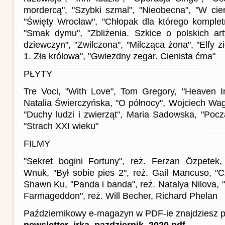
mordercą", "Szybki szmal", "Nieobecna", "W cien
"Święty Wrocław", "Chłopak dla którego kompletn
"Smak dymu", "Zbliżenia. Szkice o polskich art
dziewczyn", "Zwilczona", "Milcząca żona", "Elfy z
1. Zła królowa", "Gwiezdny zegar. Cienista ćma"
PŁYTY
Tre Voci, "With Love", Tom Gregory, "Heaven I
Natalia Świerczyńska, "O północy", Wojciech Wag
"Duchy ludzi i zwierząt", Maria Sadowska, "Pocz
"Strach XXI wieku"
FILMY
"Sekret bogini Fortuny", reż. Ferzan Özpetek, 
Wnuk, "Był sobie pies 2", reż. Gail Mancuso, "Cz
Shawn Ku, "Panda i banda", reż. Natalya Nilova,
Farmageddon", reż. Will Becher, Richard Phelan
Październikowy e-magazyn w PDF-ie znajdziesz p
newsletter_irka_pazdziernik_2020.pdf