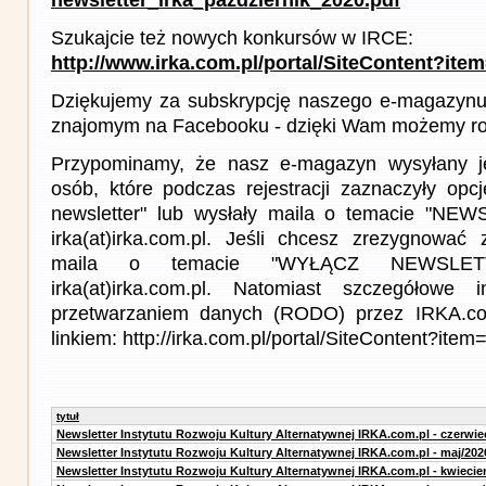
Szukajcie też nowych konkursów w IRCE:
http://www.irka.com.pl/portal/SiteContent?ite
Dziękujemy za subskrypcję naszego e-magazynu 
znajomym na Facebooku - dzięki Wam możemy roz
Przypominamy, że nasz e-magazyn wysyłany j
osób, które podczas rejestracji zaznaczyły op
newsletter" lub wysłały maila o temacie "NE
irka(at)irka.com.pl. Jeśli chcesz zrezygnować z
maila o temacie "WYŁĄCZ NEWSLET
irka(at)irka.com.pl. Natomiast szczegółowe 
przetwarzaniem danych (RODO) przez IRKA.co
linkiem: http://irka.com.pl/portal/SiteContent?it
tytuł
Newsletter Instytutu Rozwoju Kultury Alternatywnej IRKA.com.pl - czerwie
Newsletter Instytutu Rozwoju Kultury Alternatywnej IRKA.com.pl - maj/202
Newsletter Instytutu Rozwoju Kultury Alternatywnej IRKA.com.pl - kwiecie