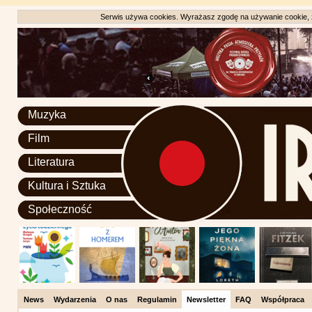
Serwis używa cookies. Wyrażasz zgodę na używanie cookie, zg
Muzyka
Film
Literatura
Kultura i Sztuka
Społeczność
News
Wydarzenia
O nas
Regulamin
Newsletter
FAQ
Współpraca