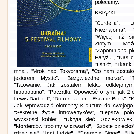
polecamy:
KSIĄŻKI
"Cordelia”, „
Nieznajoma", 
"Więcej niż si
Złotym Moźd
"Zapomniana pi
Paryżu", "Nas 
"Lśnić", "Tkank
mną", "Mrok nad Tokyoramą", "Co nam zostało"
jeziorem Mystic", "Bezgwiezdne morze", "
"Tatowanie. Jak zostałem lekko odklejonym
hipopotama", "Początki. Opowieść o tym, jak Zi
Lewis Dartnell", "Dom z papieru. Escape Book", "K
Jak wprowadzić elementy K-culture do swojego 
"Sekretne życie introwertyków", "Lepsza po
wyższości kobiet", "Ukryta sieć. Gdziekolwiek
"Morderców tropimy w czwartki", "Szóste dziecko"
rdzewieje", "Inni ludzie", "Operacja Singe", "U