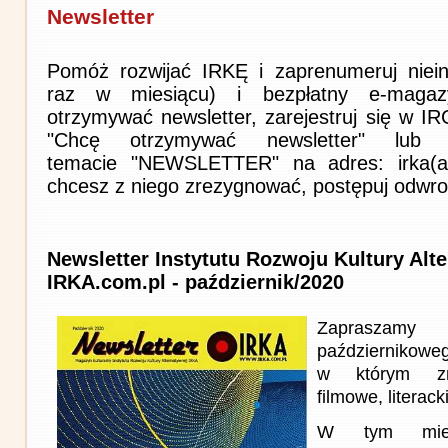
Newsletter
Pomóż rozwijać IRKĘ i zaprenumeruj niein
raz w miesiącu) i bezpłatny e-magaz
otrzymywać newsletter, zarejestruj się w I
"Chcę otrzymywać newsletter" lub 
temacie "NEWSLETTER" na adres: irka(at)i
chcesz z niego zrezygnować, postępuj odwro
Newsletter Instytutu Rozwoju Kultury Alt
IRKA.com.pl - październik/2020
Zapraszam
październikowe
w którym zna
filmowe, literack
W tym miesi