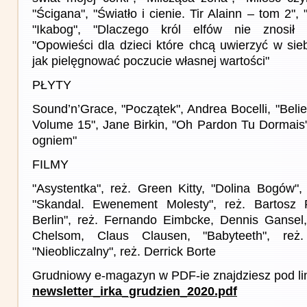
"Ścigana", "Światło i cienie. Tir Alainn – tom 2",
"Ikabog", "Dlaczego król elfów nie znosił 
"Opowieści dla dzieci które chcą uwierzyć w siebi
jak pielęgnować poczucie własnej wartości"
PŁYTY
Sound’n’Grace, "Początek", Andrea Bocelli, "Beli
Volume 15", Jane Birkin, "Oh Pardon Tu Dormais
ogniem"
FILMY
"Asystentka", reż. Green Kitty, "Dolina Bogów",
"Skandal. Ewenement Molesty", reż. Bartosz
Berlin", reż. Fernando Eimbcke, Dennis Gansel
Chelsom, Claus Clausen, "Babyteeth", reż
"Nieobliczalny", reż. Derrick Borte
Grudniowy e-magazyn w PDF-ie znajdziesz pod li
newsletter_irka_grudzien_2020.pdf