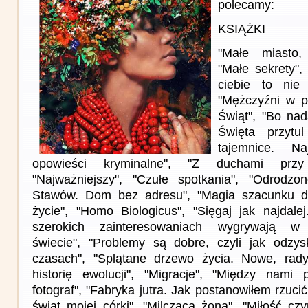
polecamy:
KSIĄŻKI
"Małe miasto,
"Małe sekrety",
ciebie to nie 
"Mężczyźni w po
Świąt", "Bo na
Święta przytu
tajemnice. Na
opowieści kryminalne", "Z duchami przy w
"Najważniejszy", "Czułe spotkania", "Odrodzon
Stawów. Dom bez adresu", "Magia szacunku do 
życie", "Homo Biologicus", "Sięgaj jak najdale
szerokich zainteresowaniach wygrywają w 
świecie", "Problemy są dobre, czyli jak odzys
czasach", "Splątane drzewo życia. Nowe, rady
historię ewolucji", "Migracje", "Między nami 
fotograf", "Fabryka jutra. Jak postanowiłem rzuci
świat mojej córki", "Milcząca żona", "Miłość cz