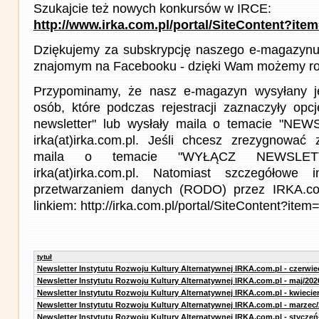
Szukajcie też nowych konkursów w IRCE:
http://www.irka.com.pl/portal/SiteContent?ite
Dziękujemy za subskrypcję naszego e-magazynu 
znajomym na Facebooku - dzięki Wam możemy roz
Przypominamy, że nasz e-magazyn wysyłany j
osób, które podczas rejestracji zaznaczyły op
newsletter" lub wysłały maila o temacie "NE
irka(at)irka.com.pl. Jeśli chcesz zrezygnować z
maila o temacie "WYŁĄCZ NEWSLET
irka(at)irka.com.pl. Natomiast szczegółowe 
przetwarzaniem danych (RODO) przez IRKA.co
linkiem: http://irka.com.pl/portal/SiteContent?it
tytuł
Newsletter Instytutu Rozwoju Kultury Alternatywnej IRKA.com.pl - czerwie
Newsletter Instytutu Rozwoju Kultury Alternatywnej IRKA.com.pl - maj/202
Newsletter Instytutu Rozwoju Kultury Alternatywnej IRKA.com.pl - kwiecie
Newsletter Instytutu Rozwoju Kultury Alternatywnej IRKA.com.pl - marzec
Newsletter Instytutu Rozwoju Kultury Alternatywnej IRKA.com.pl - styczeń