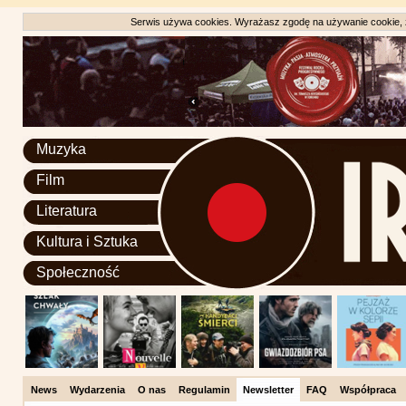
Serwis używa cookies. Wyrażasz zgodę na używanie cookie, zg
Muzyka
Film
Literatura
Kultura i Sztuka
Społeczność
News
Wydarzenia
O nas
Regulamin
Newsletter
FAQ
Współpraca