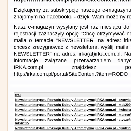
Dziękujemy za subskrypcję naszego e-magazynu 
znajomym na Facebooku - dzięki Wam możemy roz
Nasz e-magazyn wysyłany jest raz miesiącu do 
rejestracji zaznaczyły opcję "Chcę otrzymywać ne
maila o temacie "NEWSLETTER" na adres: irka(a
chcesz zrezygnować z newslettera, wyślij mail
NEWSLETTER" na adres: irka(at)irka.com.pl. Na
informacje związane przetwarzaniem da
IRKA.com.pl znajdziesz p
http://irka.com.pl/portal/SiteContent?item=RODO
tytuł
Newsletter Instytutu Rozwoju Kultury Alternatywnej IRKA.com.pl - czerwie
Newsletter Instytutu Rozwoju Kultury Alternatywnej IRKA.com.pl - maj/202
Newsletter Instytutu Rozwoju Kultury Alternatywnej IRKA.com.pl - kwiecie
Newsletter Instytutu Rozwoju Kultury Alternatywnej IRKA.com.pl - marzec
Newsletter Instytutu Rozwoju Kultury Alternatywnej IRKA.com.pl - styczeń
luty/2025
Newsletter Instytutu Rozwoju Kultury Alternatywnej IRKA.com.pl - grudzie