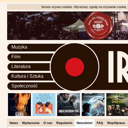
Serwis używa cookies. Wyrażasz zgodę na używanie cookie, zg
Muzyka
Film
Literatura
Kultura i Sztuka
Społeczność
News
Wydarzenia
O nas
Regulamin
Newsletter
FAQ
Współpraca