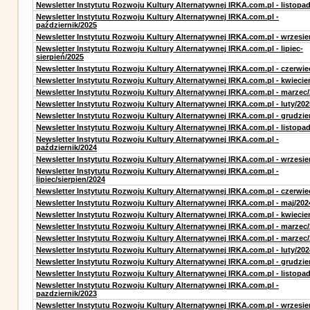
Newsletter Instytutu Rozwoju Kultury Alternatywnej IRKA.com.pl - listopa
Newsletter Instytutu Rozwoju Kultury Alternatywnej IRKA.com.pl -
październik/2025
Newsletter Instytutu Rozwoju Kultury Alternatywnej IRKA.com.pl - wrzesie
Newsletter Instytutu Rozwoju Kultury Alternatywnej IRKA.com.pl - lipiec-
sierpień/2025
Newsletter Instytutu Rozwoju Kultury Alternatywnej IRKA.com.pl - czerwie
Newsletter Instytutu Rozwoju Kultury Alternatywnej IRKA.com.pl - kwiecie
Newsletter Instytutu Rozwoju Kultury Alternatywnej IRKA.com.pl - marzec
Newsletter Instytutu Rozwoju Kultury Alternatywnej IRKA.com.pl - luty/202
Newsletter Instytutu Rozwoju Kultury Alternatywnej IRKA.com.pl - grudzie
Newsletter Instytutu Rozwoju Kultury Alternatywnej IRKA.com.pl - listopa
Newsletter Instytutu Rozwoju Kultury Alternatywnej IRKA.com.pl -
październik/2024
Newsletter Instytutu Rozwoju Kultury Alternatywnej IRKA.com.pl - wrzesie
Newsletter Instytutu Rozwoju Kultury Alternatywnej IRKA.com.pl -
lipiec/sierpien/2024
Newsletter Instytutu Rozwoju Kultury Alternatywnej IRKA.com.pl - czerwie
Newsletter Instytutu Rozwoju Kultury Alternatywnej IRKA.com.pl - maj/202
Newsletter Instytutu Rozwoju Kultury Alternatywnej IRKA.com.pl - kwiecie
Newsletter Instytutu Rozwoju Kultury Alternatywnej IRKA.com.pl - marzec
Newsletter Instytutu Rozwoju Kultury Alternatywnej IRKA.com.pl - marzec
Newsletter Instytutu Rozwoju Kultury Alternatywnej IRKA.com.pl - luty/202
Newsletter Instytutu Rozwoju Kultury Alternatywnej IRKA.com.pl - grudzie
Newsletter Instytutu Rozwoju Kultury Alternatywnej IRKA.com.pl - listopa
Newsletter Instytutu Rozwoju Kultury Alternatywnej IRKA.com.pl -
pazdziernik/2023
Newsletter Instytutu Rozwoju Kultury Alternatywnej IRKA.com.pl - wrzesie