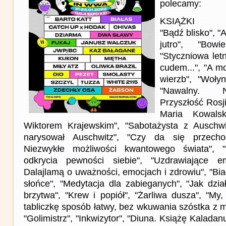
polecamy:
KSIĄŻKI
"Bądź blisko", "
jutro", "Bow
"Styczniowa letn
cudem...", "A mo
wierzb", "Wołyn
"Nawalny. 
Przyszłość Rosji?
Maria Kowal
Wiktorem Krajewskim", "Sabotażysta z Auschwit
narysował Auschwitz", "Czy da się przecho
Niezwykłe możliwości kwantowego świata", 
odkrycia pewności siebie", "Uzdrawiające
Dalajlamą o uważności, emocjach i zdrowiu", "Biał
słońce", "Medytacja dla zabieganych", "Jak dzia
brzytwa", "Krew i popiół", "Żarliwa dusza", "My
tabliczkę sposób łatwy, bez wkuwania szóstka z m
"Golimistrz", "Inkwizytor", "Diuna. Książę Kaladanu