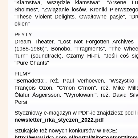
"Kłamstwa, wszędzie kłamstwa", "Arsene Lu
Sholmes", "Związanie losów. Kroniki Pierwszeg
"These Violent Delights. Gwałtowne pasje", "Dru
okien"
PŁYTY
Dream Theater, "Lost Not Forgotten Archive
(1985-1986)", Bonobo, "Fragments", "The Wheel
Turn" (soundtrack), Czarny Hi-Fi, "Jeśli coś si
"Pure Chants"
FILMY
"Bernadetta", reż. Paul Verhoeven, "Wszystko 
François Ozon, "C’mon C’mon", reż. Mike Mills
Ólafur Ásgeirsson, "Wyrolowani", reż. David S
Persi
Styczniowy e-magazyn w PDF-ie znajdziesz pod l
newsletter_irka_styczen_2022.pdf
Szukajcie też nowych konkursów w IRCE:
http://www.irka.com.pl/portal/SiteContent?ite