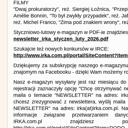
FILMY
"Dwaj prokuratorzy", reż. Siergiej Łoźnica, "Przep
Amélie Bonnin, "To był zwykły przypadek", reż. Ja
reż. Michel Franco, "Zima pod znakiem wrony", re
Styczniowo-lutowy e-magazyn w PDF-ie znajdziesz
newsletter_irka_styczen_luty_2026.pdf
Szukajcie też nowych konkursów w IRCE:
http://www.irka.com.pl/portal/SiteContent?ite
Dziękujemy za subskrypcję naszego e-magazynu 
znajomym na Facebooku - dzięki Wam możemy roz
Nasz e-magazyn wysyłany jest raz miesiącu do 
rejestracji zaznaczyły opcję "Chcę otrzymywać ne
maila o temacie "NEWSLETTER" na adres: irka(a
chcesz zrezygnować z newslettera, wyślij mail
NEWSLETTER" na adres: irka(at)irka.com.pl. Na
informacje związane przetwarzaniem da
IRKA.com.pl znajdziesz p
http://irka.com.pl/portal/SiteContent?item=RODO