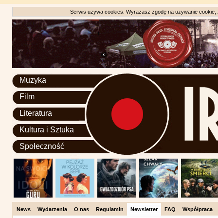
Serwis używa cookies. Wyrażasz zgodę na używanie cookie, zg
Muzyka
Film
Literatura
Kultura i Sztuka
Społeczność
News
Wydarzenia
O nas
Regulamin
Newsletter
FAQ
Współpraca