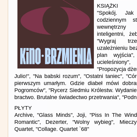
KSIĄŻKI
"Spokój. Ja
codziennym s
wewnętrzny
inteligentni, ż
"Wygraj tr
uzależnieniu be
plan wyjścia"
ucieleśniony"
"Propozycja dże
Julio!", "Na babski rozum", "Ostatni taniec", "Có
pierwszym umarłym. Gdzie diabeł mówi dobra
Pogromców", "Rycerz Siedmiu Królestw. Wydanie 
bractwo. Brutalne świadectwo przetrwania", "Podn
PŁYTY
Archive, "Glass Minds", Joji, "Piss In The Win
Romantic", Dezerter, "Wolny wybieg", Miecz
Quartet, "Collage. Quartet `68"