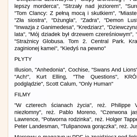
lepszy morderca", "Strzały nad jeziorem", "Suro
"Tom Clancy: Z pełną mocą i skutkiem", "Miast
"Zła siostra", "Dżungla", "Zadra", "Demon Lust
"Inwazja z Ganimedesa", "Kredziarz", "Dziewczyna
lata", "Mój dziadek był drzewem czereśniowym",
"Strażnicy Globusa. Tom 2. Central Park. Kr
zaginionej kamei", "Kiedyś na pewno"
PŁYTY
Illusion, "Anhedonia", Cochise, "Swans And Lions
"Ach!", Kurt Elling, "The Questions", KRÓ
podglądzie", Scott Calum, "Only Human"
FILMY
"W czterech ścianach życia", reż. Philippe
niezłomny", reż. Pablo Moreno, "Czerwona jask
Lawrence, "Potworna rodzinka", reż. Holger Tappe,
Peter Landesman, "Tulipanowa gorączka", reż. Ju
Marcowy e-magazyn w PDF-ie znajdziesz pod link