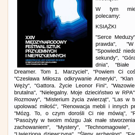
W tym miesi
polecamy:
KSIĄŻKI
"Serce Meduzy
prawda", "W
"Spowiedź nied
sekundy", "Gór
dnia", "Białe
Dreamer. Tom 1. Marzyciel", "Powiem Ci coś"
"Czesława Miłosza odkrywanie Ameryki", "Kla
Węży", "Gattora. Życie Leonor Fini", "Wazowie.
brutalna", "Nielegalny. Moje dzieciństwo w RPA"
Rozmowy", "Misterium życia zwierząt", "Las w t
upolować miłość", "Renowacja mebli i innych p
"Mózg. To, o czym dorośli Ci nie mówią", "
"Pasożyty w twoim mózgu Jak małe stworzeni
zachowaniem", "Mystery", "Technomagowie", 
"Uwięziona dziewczyna", "Ślepy archeolog", "Fa