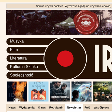
Serwis używa cookies. Wyrażasz zgodę na używanie cookie, zg
Muzyka
Film
Literatura
Kultura i Sztuka
Społeczność
News
Wydarzenia
O nas
Regulamin
Newsletter
FAQ
Współpraca