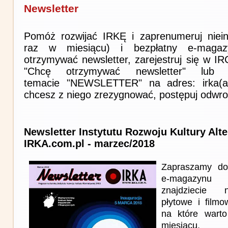
Newsletter
Pomóż rozwijać IRKĘ i zaprenumeruj niein
raz w miesiącu) i bezpłatny e-magaz
otrzymywać newsletter, zarejestruj się w I
"Chcę otrzymywać newsletter" lub 
temacie "NEWSLETTER" na adres: irka(at)i
chcesz z niego zrezygnować, postępuj odwro
Newsletter Instytutu Rozwoju Kultury Alt
IRKA.com.pl - marzec/2018
Zapraszamy do
e-magazynu
znajdziecie n
płytowe i film
na które wart
miesiącu.