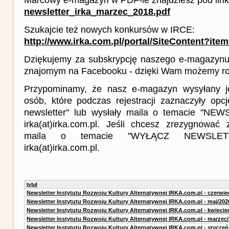
newsletter_irka_marzec_2018.pdf
Szukajcie też nowych konkursów w IRCE:
http://www.irka.com.pl/portal/SiteContent?ite
Dziękujemy za subskrypcję naszego e-magazynu 
znajomym na Facebooku - dzięki Wam możemy roz
Przypominamy, że nasz e-magazyn wysyłany j
osób, które podczas rejestracji zaznaczyły op
newsletter" lub wysłały maila o temacie "NE
irka(at)irka.com.pl. Jeśli chcesz zrezygnować z
maila o temacie "WYŁĄCZ NEWSLET
irka(at)irka.com.pl.
tytuł
Newsletter Instytutu Rozwoju Kultury Alternatywnej IRKA.com.pl - czerwie
Newsletter Instytutu Rozwoju Kultury Alternatywnej IRKA.com.pl - maj/202
Newsletter Instytutu Rozwoju Kultury Alternatywnej IRKA.com.pl - kwiecie
Newsletter Instytutu Rozwoju Kultury Alternatywnej IRKA.com.pl - marzec
Newsletter Instytutu Rozwoju Kultury Alternatywnej IRKA.com.pl - styczeń