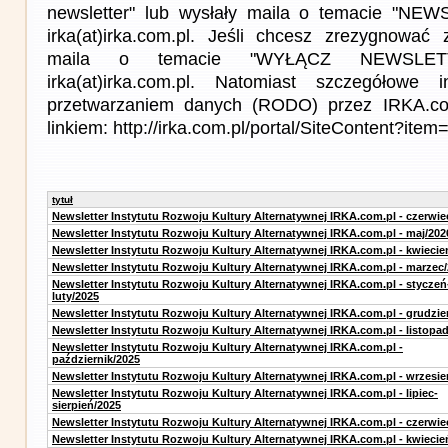
newsletter" lub wysłały maila o temacie "NE
irka(at)irka.com.pl. Jeśli chcesz zrezygnować z
maila o temacie "WYŁĄCZ NEWSLET
irka(at)irka.com.pl. Natomiast szczegółowe 
przetwarzaniem danych (RODO) przez IRKA.co
linkiem: http://irka.com.pl/portal/SiteContent?it
tytuł
Newsletter Instytutu Rozwoju Kultury Alternatywnej IRKA.com.pl - czerwie
Newsletter Instytutu Rozwoju Kultury Alternatywnej IRKA.com.pl - maj/202
Newsletter Instytutu Rozwoju Kultury Alternatywnej IRKA.com.pl - kwiecie
Newsletter Instytutu Rozwoju Kultury Alternatywnej IRKA.com.pl - marzec
Newsletter Instytutu Rozwoju Kultury Alternatywnej IRKA.com.pl - styczeń
luty/2025
Newsletter Instytutu Rozwoju Kultury Alternatywnej IRKA.com.pl - grudzie
Newsletter Instytutu Rozwoju Kultury Alternatywnej IRKA.com.pl - listopa
Newsletter Instytutu Rozwoju Kultury Alternatywnej IRKA.com.pl -
październik/2025
Newsletter Instytutu Rozwoju Kultury Alternatywnej IRKA.com.pl - wrzesie
Newsletter Instytutu Rozwoju Kultury Alternatywnej IRKA.com.pl - lipiec-
sierpień/2025
Newsletter Instytutu Rozwoju Kultury Alternatywnej IRKA.com.pl - czerwie
Newsletter Instytutu Rozwoju Kultury Alternatywnej IRKA.com.pl - kwiecie