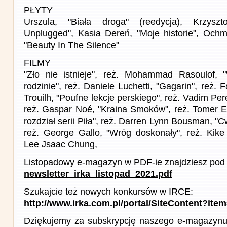
PŁYTY
Urszula, "Biała droga" (reedycja), Krzysz
Unplugged", Kasia Dereń, "Moje historie", Och
"Beauty In The Silence"
FILMY
"Zło nie istnieje", reż. Mohammad Rasoulof, 
rodzinie", reż. Daniele Luchetti, "Gagarin", reż.
Trouilh, "Poufne lekcje perskiego", reż. Vadim Pe
reż. Gaspar Noé, "Kraina Smoków", reż. Tomer E
rozdział serii Piła", reż. Darren Lynn Bousman, "
reż. George Gallo, "Wróg doskonały", reż. Kike M
Lee Jsaac Chung,
Listopadowy e-magazyn w PDF-ie znajdziesz pod 
newsletter_irka_listopad_2021.pdf
Szukajcie też nowych konkursów w IRCE:
http://www.irka.com.pl/portal/SiteContent?ite
Dziękujemy za subskrypcję naszego e-magazynu 