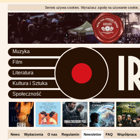
Serwis używa cookies. Wyrażasz zgodę na używanie cookie, zg
Muzyka
Film
Literatura
Kultura i Sztuka
Społeczność
News
Wydarzenia
O nas
Regulamin
Newsletter
FAQ
Współpraca