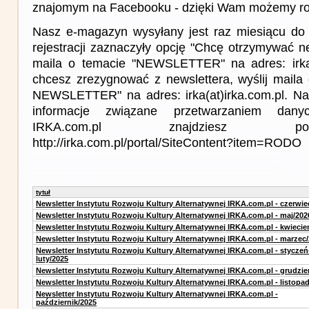
znajomym na Facebooku - dzięki Wam możemy roz
Nasz e-magazyn wysyłany jest raz miesiącu do 
rejestracji zaznaczyły opcję "Chcę otrzymywać ne
maila o temacie "NEWSLETTER" na adres: irka(a
chcesz zrezygnować z newslettera, wyślij mail
NEWSLETTER" na adres: irka(at)irka.com.pl. Na
informacje związane przetwarzaniem da
IRKA.com.pl znajdziesz p
http://irka.com.pl/portal/SiteContent?item=RODO
tytuł
Newsletter Instytutu Rozwoju Kultury Alternatywnej IRKA.com.pl - czerwie
Newsletter Instytutu Rozwoju Kultury Alternatywnej IRKA.com.pl - maj/202
Newsletter Instytutu Rozwoju Kultury Alternatywnej IRKA.com.pl - kwiecie
Newsletter Instytutu Rozwoju Kultury Alternatywnej IRKA.com.pl - marzec
Newsletter Instytutu Rozwoju Kultury Alternatywnej IRKA.com.pl - styczeń
luty/2025
Newsletter Instytutu Rozwoju Kultury Alternatywnej IRKA.com.pl - grudzie
Newsletter Instytutu Rozwoju Kultury Alternatywnej IRKA.com.pl - listopa
Newsletter Instytutu Rozwoju Kultury Alternatywnej IRKA.com.pl -
październik/2025