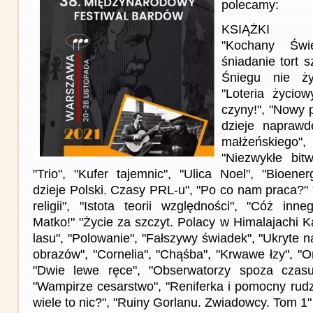
polecamy:
KSIĄŻKI
"Kochany Świę
śniadanie tort 
Śniegu nie ży
"Loteria życio
czyny!", "Nowy p
dzieje naprawd
małżeńskiego",
"Niezwykłe bitw
"Trio", "Kufer tajemnic", "Ulica Noel", "Bioene
dzieje Polski. Czasy PRL-u", "Po co nam praca?" 
religii", "Istota teorii względności", "Cóż inn
Matko!" "Życie za szczyt. Polacy w Himalajachi 
lasu", "Polowanie", "Fałszywy świadek", "Ukryte n
obrazów", "Cornelia", "Chąśba", "Krwawe łzy", "On
"Dwie lewe ręce", "Obserwatorzy spoza czasu
"Wampirze cesarstwo", "Reniferka i pomocny rudz
wiele to nic?", "Ruiny Gorlanu. Zwiadowcy. Tom 1"