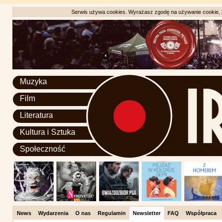
Serwis używa cookies. Wyrażasz zgodę na używanie cookie, zg
Muzyka
Film
Literatura
Kultura i Sztuka
Społeczność
News
Wydarzenia
O nas
Regulamin
Newsletter
FAQ
Współpraca