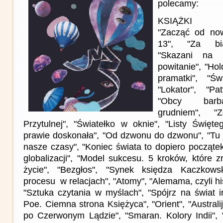
polecamy:
KSIĄŻKI
"Zacząć od n
13", "Za bia
"Skazani na w
powitanie", "Ho
pramatki", "Św
"Lokator", "P
"Obcy barba
grudniem", "
Przytulnej", "Światełko w oknie", "Listy Święte
prawie doskonała", "Od dzwonu do dzwonu", "Tu j
nasze czasy", "Koniec świata to dopiero począte
globalizacji", "Model sukcesu. 5 kroków, które z
życie", "Bezgłos", "Synek księdza Kaczkowsk
procesu w relacjach", "Atomy", "Alemama, czyli his
"Sztuka czytania w myślach", "Spójrz na świat i
Poe. Ciemna strona Księżyca", "Orient", "Austral
po Czerwonym Lądzie", "Smaran. Kolory Indii", "