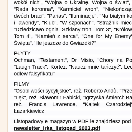
wokół nich", "Wojna o Ukrainę. Wojna o świat", 
"Rada koronna", "Karmiciel wron", "Niekończą
dwóch braci", "Parias", "Iluminacje", "Na białym 
i lawendy", "Klub", "W szponach", "Strażnik miecz
"Dziedzictwo ognia. Szklany tron. Tom 3", "Królow
Tom 4", "Kamień z serca", "One for My Enemy",
Święta", "Ile jeszcze do Gwiazdki?"
PŁYTY
Ochman, "Testament", Dr Misio, "Chory na Pol
"Laugh Track", Kortez, "Naucz mnie tańczyć", Le
odlew falsyfikatu"
FILMY
"Osobliwości sycylijskie", reż. Roberto Andò, "Przej
"Lęk", reż. Sławomir Fabicki, "Igrzyska śmierci: B
reż. Francis Lawrence, "Kajtek Czarodzie
Łazarkiewicz
Listopadowy e-magazyn w PDF-ie znajdziesz pod 
newsletter_irka_listopad_2023.pdf