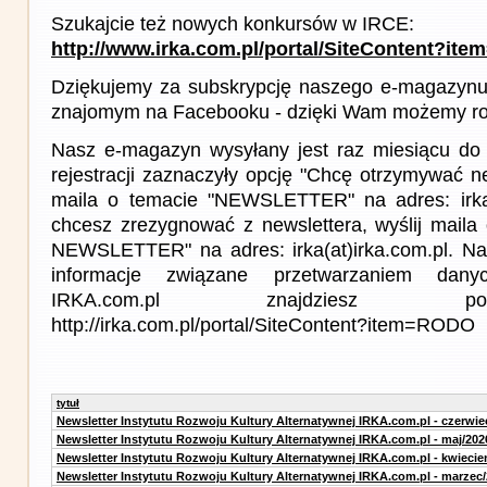
Szukajcie też nowych konkursów w IRCE:
http://www.irka.com.pl/portal/SiteContent?ite
Dziękujemy za subskrypcję naszego e-magazynu 
znajomym na Facebooku - dzięki Wam możemy roz
Nasz e-magazyn wysyłany jest raz miesiącu do 
rejestracji zaznaczyły opcję "Chcę otrzymywać ne
maila o temacie "NEWSLETTER" na adres: irka(a
chcesz zrezygnować z newslettera, wyślij mail
NEWSLETTER" na adres: irka(at)irka.com.pl. Na
informacje związane przetwarzaniem da
IRKA.com.pl znajdziesz p
http://irka.com.pl/portal/SiteContent?item=RODO
tytuł
Newsletter Instytutu Rozwoju Kultury Alternatywnej IRKA.com.pl - czerwie
Newsletter Instytutu Rozwoju Kultury Alternatywnej IRKA.com.pl - maj/202
Newsletter Instytutu Rozwoju Kultury Alternatywnej IRKA.com.pl - kwiecie
Newsletter Instytutu Rozwoju Kultury Alternatywnej IRKA.com.pl - marzec