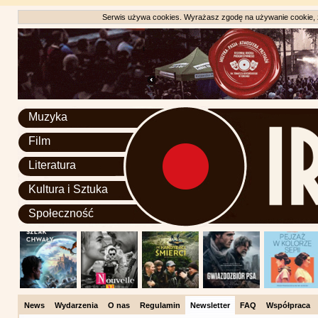
Serwis używa cookies. Wyrażasz zgodę na używanie cookie, zg
Muzyka
Film
Literatura
Kultura i Sztuka
Społeczność
News
Wydarzenia
O nas
Regulamin
Newsletter
FAQ
Współpraca