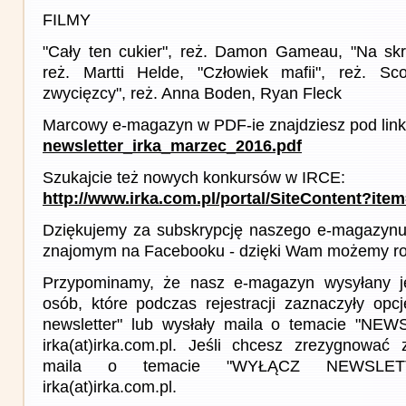
FILMY
"Cały ten cukier", reż. Damon Gameau, "Na skr
reż. Martti Helde, "Człowiek mafii", reż. Sc
zwycięzcy", reż. Anna Boden, Ryan Fleck
Marcowy e-magazyn w PDF-ie znajdziesz pod link
newsletter_irka_marzec_2016.pdf
Szukajcie też nowych konkursów w IRCE:
http://www.irka.com.pl/portal/SiteContent?ite
Dziękujemy za subskrypcję naszego e-magazynu 
znajomym na Facebooku - dzięki Wam możemy roz
Przypominamy, że nasz e-magazyn wysyłany j
osób, które podczas rejestracji zaznaczyły op
newsletter" lub wysłały maila o temacie "NE
irka(at)irka.com.pl. Jeśli chcesz zrezygnować z
maila o temacie "WYŁĄCZ NEWSLET
irka(at)irka.com.pl.