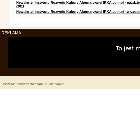
Newsletter Instytutu Rozwoju Kultury Alternatywnej IRKA.com.pl - paździe
/2011
Newsletter Instytutu Rozwoju Kultury Alternatywnej IRKA.com.pl - wrzesie
REKLAMA
Wszelkie prawa zastrzeżone ©, irka.com.pl