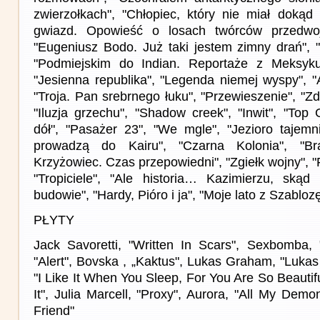
zwierzołkach", "Chłopiec, który nie miał dokąd
gwiazd. Opowieść o losach twórców przedwoj
"Eugeniusz Bodo. Już taki jestem zimny drań", "
"Podmiejskim do Indian. Reportaże z Meksyku"
"Jesienna republika", "Legenda niemej wyspy", "A
"Troja. Pan srebrnego łuku", "Przewieszenie", "Zd
"Iluzja grzechu", "Shadow creek", "Inwit", "Top
dół", "Pasażer 23", "We mgle", "Jezioro tajemni
prowadzą do Kairu", "Czarna Kolonia", "Bra
Krzyżowiec. Czas przepowiedni", "Zgiełk wojny", "
"Tropiciele", "Ale historia… Kazimierzu, skąd
budowie", "Hardy, Pióro i ja", "Moje lato z Szablo
PŁYTY
Jack Savoretti, "Written In Scars", Sexbomba,
"Alert", Bovska , „Kaktus", Lukas Graham, "Luka
"I Like It When You Sleep, For You Are So Beauti
It", Julia Marcell, "Proxy", Aurora, "All My De
Friend"