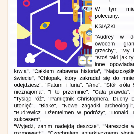
W tym miesi
polecamy:
KSIĄŻKI
"Audrey w d
owocem gran
grzechy", "My i
"Ktoś taki jak ty
inne opowiada
krwią", "Całkiem zabawna historia", "Najszczęś
świecie", "Chłopak, który zakradał się do mnie
odejdziesz", "Fatum i furia", "#me", "Stół król
nieznajoma", "I to przeminie", "Cała prawda",
"Tysiąc róż", "Pamiętnik Christophera. Duchy 
utonięć", "Blake", "Nowe zagadki archeologii"
"Budrewicz. Dżentelmen w podróży", "Donald
sukcesem",
"Wyjedź, zanim nadejdą deszcze", "Nareszcie 
rozmowach", "Czochrałem antarktycznego słonia