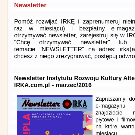
Newsletter
Pomóż rozwijać IRKĘ i zaprenumeruj niein
raz w miesiącu) i bezpłatny e-magaz
otrzymywać newsletter, zarejestruj się w I
"Chcę otrzymywać newsletter" lub 
temacie "NEWSLETTER" na adres: irka(at)i
chcesz z niego zrezygnować, postępuj odwro
Newsletter Instytutu Rozwoju Kultury Alt
IRKA.com.pl - marzec/2016
Zapraszamy do
e-magazynu
znajdziecie n
płytowe i film
na które wart
miesiącu.