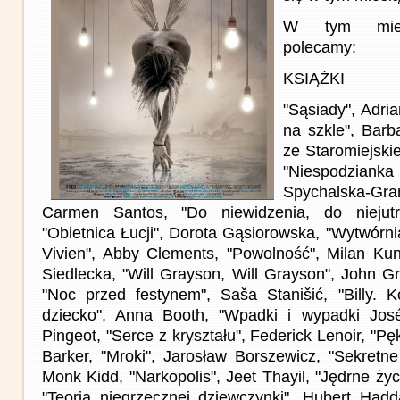
W tym miesi
polecamy:
KSIĄŻKI
"Sąsiady", Adri
na szkle", Barba
ze Staromiejski
"Niespodzianka 
Spychalska-Grani
Carmen Santos, "Do niewidzenia, do niejutr
"Obietnica Łucji", Dorota Gąsiorowska, "Wytwórn
Vivien", Abby Clements, "Powolność", Milan Kun
Siedlecka, "Will Grayson, Will Grayson", John G
"Noc przed festynem", Saša Stanišić, "Billy. Ko
dziecko", Anna Booth, "Wpadki i wypadki José
Pingeot, "Serce z kryształu", Federick Lenoir, "P
Barker, "Mroki", Jarosław Borszewicz, "Sekretne
Monk Kidd, "Narkopolis", Jeet Thayil, "Jędrne życ
"Teoria niegrzecznej dziewczynki", Hubert Hadd