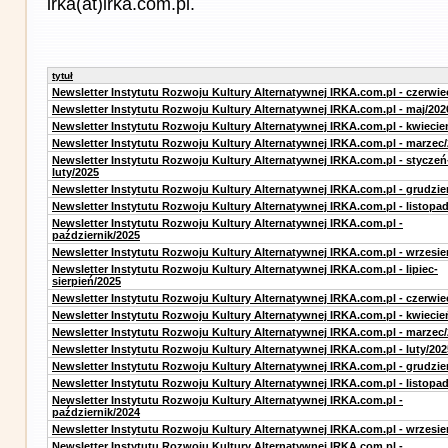
irka(at)irka.com.pl.
tytuł
Newsletter Instytutu Rozwoju Kultury Alternatywnej IRKA.com.pl - czerwie
Newsletter Instytutu Rozwoju Kultury Alternatywnej IRKA.com.pl - maj/202
Newsletter Instytutu Rozwoju Kultury Alternatywnej IRKA.com.pl - kwiecie
Newsletter Instytutu Rozwoju Kultury Alternatywnej IRKA.com.pl - marzec
Newsletter Instytutu Rozwoju Kultury Alternatywnej IRKA.com.pl - styczeń
luty/2025
Newsletter Instytutu Rozwoju Kultury Alternatywnej IRKA.com.pl - grudzie
Newsletter Instytutu Rozwoju Kultury Alternatywnej IRKA.com.pl - listopa
Newsletter Instytutu Rozwoju Kultury Alternatywnej IRKA.com.pl -
październik/2025
Newsletter Instytutu Rozwoju Kultury Alternatywnej IRKA.com.pl - wrzesie
Newsletter Instytutu Rozwoju Kultury Alternatywnej IRKA.com.pl - lipiec-
sierpień/2025
Newsletter Instytutu Rozwoju Kultury Alternatywnej IRKA.com.pl - czerwie
Newsletter Instytutu Rozwoju Kultury Alternatywnej IRKA.com.pl - kwiecie
Newsletter Instytutu Rozwoju Kultury Alternatywnej IRKA.com.pl - marzec
Newsletter Instytutu Rozwoju Kultury Alternatywnej IRKA.com.pl - luty/202
Newsletter Instytutu Rozwoju Kultury Alternatywnej IRKA.com.pl - grudzie
Newsletter Instytutu Rozwoju Kultury Alternatywnej IRKA.com.pl - listopa
Newsletter Instytutu Rozwoju Kultury Alternatywnej IRKA.com.pl -
październik/2024
Newsletter Instytutu Rozwoju Kultury Alternatywnej IRKA.com.pl - wrzesie
Newsletter Instytutu Rozwoju Kultury Alternatywnej IRKA.com.pl -