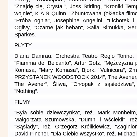
"Znajdę cię, Crystal", Joss Stirling, "Kroniki Te
wojnie", K.A.S Quinn, "Zbuntowana (okładka film
"Próba ognia", Josephine Angelini, "Lichotek i 
Ogilvy, "Czarne jak heban", Salla Simukka, Seria
Sparkes.
PŁYTY
Diana Damrau, Orchestra Teatro Regio Torino,
"Fiamma del Belcanto", Artur Gotz, "Mężczyzna p
Komasa, "Mary Komasa", Bjork, "Vulnicura", Zma
PRZYSTANEK WOODSTOCK 2014", The Avener, 
The Avener", Śliwa, "Chłopak z sąsiedztwa"
"Nothing".
FILMY
"Była sobie dziewczynka", reż. Mark Monheim, 
Małgorzata Szumowska, "Dumni i wściekli", re
"Sąsiady", reż. Grzegorz Królikiewicz, "Zaginio
David Fincher, "Dla Ciebie wszystko", reż. Michae