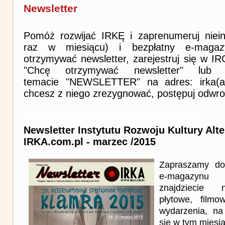
Newsletter
Pomóż rozwijać IRKĘ i zaprenumeruj niein
raz w miesiącu) i bezpłatny e-magaz
otrzymywać newsletter, zarejestruj się w I
"Chcę otrzymywać newsletter" lub 
temacie "NEWSLETTER" na adres: irka(at)i
chcesz z niego zrezygnować, postępuj odwro
Newsletter Instytutu Rozwoju Kultury Alt
IRKA.com.pl - marzec /2015
Zapraszamy do
e-magazynu
znajdziecie n
płytowe, filmo
wydarzenia, na
się w tym miesi