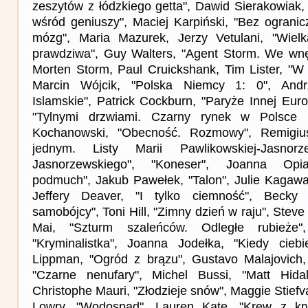
zeszytów z łódzkiego getta", Dawid Sierakowiak, 
wśród geniuszy", Maciej Karpiński, "Bez ogranic
mózg", Maria Mazurek, Jerzy Vetulani, "Wielka
prawdziwa", Guy Walters, "Agent Storm. We wnęt
Morten Storm, Paul Cruickshank, Tim Lister, "W 
Marcin Wójcik, "Polska Niemcy 1: 0", Andr
Islamskie", Patrick Cockburn, "Paryże Innej Euro
"Tylnymi drzwiami. Czarny rynek w Polsce
Kochanowski, "Obecność. Rozmowy", Remigiu
jednym. Listy Marii Pawlikowskiej-Jasnor
Jasnorzewskiego", "Koneser", Joanna Opiat
podmuch", Jakub Pawełek, "Talon", Julie Kagawa,
Jeffery Deaver, "I tylko ciemność", Becky 
samobójcy", Toni Hill, "Zimny dzień w raju", Steve 
Mai, "Szturm szaleńców. Odległe rubieże",
"Kryminalistka", Joanna Jodełka, "Kiedy ciebi
Lippman, "Ogród z brązu", Gustavo Malajovich, "
"Czarne nenufary", Michel Bussi, "Matt Hidal
Christophe Mauri, "Złodzieje snów", Maggie Stiefva
Lowry, "Wodospad", Lauren Kate, "Krew z krwi