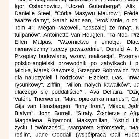
Igor Ostachowicz, "Uczeń Gutenberga", Alix Ch
Danielle Steel, "Córka Masywu Maurów", Frédér
twarze damy", Sarah Maclean, "Proś Mnie, o co
Tom 4", Megan Maxwell, "Zaszalej ze mną", K
tulipanów", Antoinette van Heugten, "Ta Noc. Pr
Ellen Malpas, "Wzornictwo i emocje. Dla
nienawidzimy rzeczy powszednie", Donald A. N
Przepisy budowlane, wzory, realizacja", Przemys
polsko-angielski przewodnik po zabytkach i pr
Micuła, Marek Gaworski, Grzegorz Bobrowicz, "Ma
dla nauczycieli i rodziców", Elżbieta Das, "Inw
rysunkowy", Zifflin, "Milion małych kawałków", 
dlaczego się poddaliście?", Ava Dellaira, "Dzi
Valérie Trierweiler, "Mała opiekunka mamusi", C
Gijs van Hensbergen, "Inny front", Miłada Jęd
Białym", John Borrell, "Straty. Żołnierze z Afg
Magdalena, Rigamonti Maksymilian, "Astrid L
życiu i twórczości", Margareta Strömstedt, "M
roślin", Jane Goodall (współpraca Gail Hudso