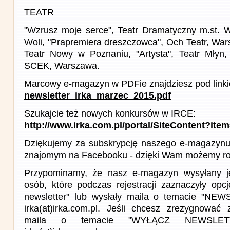
TEATR
"Wzrusz moje serce", Teatr Dramatyczny m.st. 
Woli, "Prapremiera dreszczowca", Och Teatr, War
Teatr Nowy w Poznaniu, "Artysta", Teatr Młyn,
SCEK, Warszawa.
Marcowy e-magazyn w PDFie znajdziesz pod link
newsletter_irka_marzec_2015.pdf
Szukajcie też nowych konkursów w IRCE:
http://www.irka.com.pl/portal/SiteContent?ite
Dziękujemy za subskrypcję naszego e-magazynu 
znajomym na Facebooku - dzięki Wam możemy roz
Przypominamy, że nasz e-magazyn wysyłany j
osób, które podczas rejestracji zaznaczyły op
newsletter" lub wysłały maila o temacie "NE
irka(at)irka.com.pl. Jeśli chcesz zrezygnować z
maila o temacie "WYŁĄCZ NEWSLET