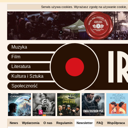
Serwis używa cookies. Wyrażasz zgodę na używanie cookie, zg
Muzyka
Film
Literatura
Kultura i Sztuka
Społeczność
News
Wydarzenia
O nas
Regulamin
Newsletter
FAQ
Współpraca