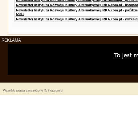
Newsletter Instytutu Rozwoju Kultury Alternatywnej IRKA.com.pl - listopad
Newsletter Instytutu Rozwoju Kultury Alternatywnej IRKA.com.pl - paździe
/2011
Newsletter Instytutu Rozwoju Kultury Alternatywnej IRKA.com.pl - wrzesie
REKLAMA
Wszelkie prawa zastrzeżone ©, irka.com.pl