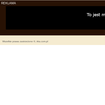
REKLAMA
Wszelkie prawa zastrzeżone ©, irka.com.pl