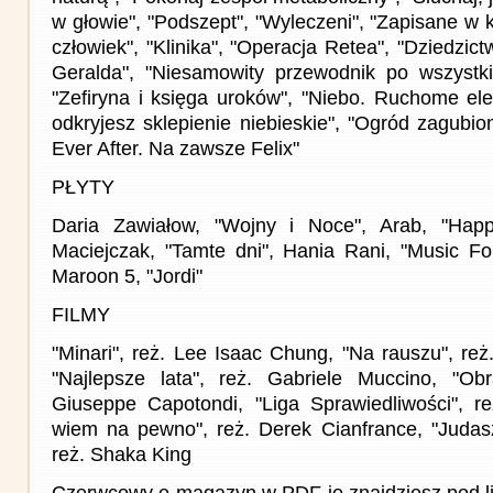
w głowie", "Podszept", "Wyleczeni", "Zapisane w k
człowiek", "Klinika", "Operacja Retea", "Dziedzict
Geralda", "Niesamowity przewodnik po wszystkim
"Zefiryna i księga uroków", "Niebo. Ruchome ele
odkryjesz sklepienie niebieskie", "Ogród zagubion
Ever After. Na zawsze Felix"
PŁYTY
Daria Zawiałow, "Wojny i Noce", Arab, "Hap
Maciejczak, "Tamte dni", Hania Rani, "Music Fo
Maroon 5, "Jordi"
FILMY
"Minari", reż. Lee Isaac Chung, "Na rauszu", re
"Najlepsze lata", reż. Gabriele Muccino, "Obr
Giuseppe Capotondi, "Liga Sprawiedliwości", r
wiem na pewno", reż. Derek Cianfrance, "Judas
reż. Shaka King
Czerwcowy e-magazyn w PDF-ie znajdziesz pod l