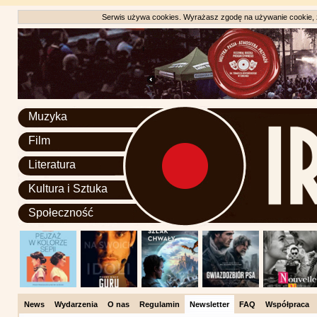
Serwis używa cookies. Wyrażasz zgodę na używanie cookie, zg
Muzyka
Film
Literatura
Kultura i Sztuka
Społeczność
News
Wydarzenia
O nas
Regulamin
Newsletter
FAQ
Współpraca