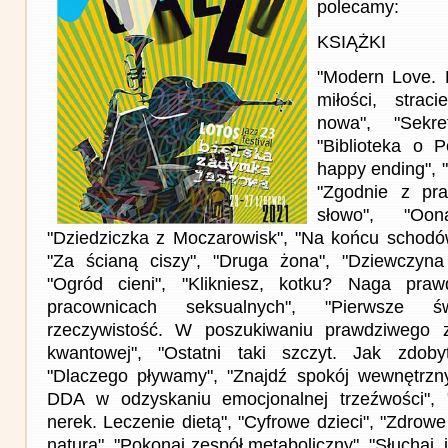
polecamy:
KSIĄŻKI
"Modern Love. 
miłości, stra
nowa", "Sekre
"Biblioteka o P
happy ending", "
"Zgodnie z pr
słowo", "Oon
"Dziedziczka z Moczarowisk", "Na końcu schodów
"Za ścianą ciszy", "Druga żona", "Dziewczyna
"Ogród cieni", "Klikniesz, kotku? Naga pra
pracownicach seksualnych", "Pierwsze św
rzeczywistość. W poszukiwaniu prawdziwego 
kwantowej", "Ostatni taki szczyt. Jak zdob
"Dlaczego pływamy", "Znajdź spokój wewnętrz
DDA w odzyskaniu emocjonalnej trzeźwości", 
nerek. Leczenie dietą", "Cyfrowe dzieci", "Zdrow
naturą", "Pokonaj zespół metaboliczny", "Słuchaj,