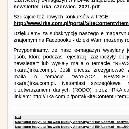
newsletter_irka_czerwiec_2021.pdf
Szukajcie też nowych konkursów w IRCE:
http://www.irka.com.pl/portal/SiteContent?ite
Dziękujemy za subskrypcję naszego e-magazynu 
znajomym na Facebooku - dzięki Wam możemy roz
Przypominamy, że nasz e-magazyn wysyłany j
osób, które podczas rejestracji zaznaczyły op
newsletter" lub wysłały maila o temacie "NE
irka(at)irka.com.pl. Jeśli chcesz zrezygnować z
maila o temacie "WYŁĄCZ NEWSLET
irka(at)irka.com.pl. Natomiast szczegółowe 
przetwarzaniem danych (RODO) przez IRKA.co
linkiem: http://irka.com.pl/portal/SiteContent?it
tytuł
Newsletter Instytutu Rozwoju Kultury Alternatywnej IRKA.com.pl - czerwie
Newsletter Instytutu Rozwoju Kultury Alternatywnej IRKA.com.pl - maj/202