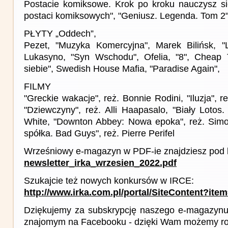
Postacie komiksowe. Krok po kroku nauczysz s
postaci komiksowych", "Geniusz. Legenda. Tom 2
PŁYTY „Oddech”,
Pezet, "Muzyka Komercyjna", Marek Bilińsk, "L
Lukasyno, "Syn Wschodu", Ofelia, "8", Cheap
siebie", Swedish House Mafia, "Paradise Again",
FILMY
"Greckie wakacje", reż. Bonnie Rodini, "Iluzja", 
"Dziewczyny", reż. Alli Haapasalo, "Biały Lotos
White, "Downton Abbey: Nowa epoka", reż. Simon
spółka. Bad Guys", reż. Pierre Perifel
Wrześniowy e-magazyn w PDF-ie znajdziesz pod l
newsletter_irka_wrzesien_2022.pdf
Szukajcie też nowych konkursów w IRCE:
http://www.irka.com.pl/portal/SiteContent?ite
Dziękujemy za subskrypcję naszego e-magazynu 
znajomym na Facebooku - dzięki Wam możemy roz