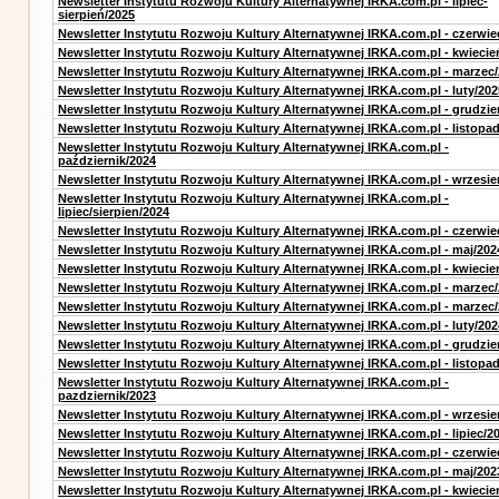
Newsletter Instytutu Rozwoju Kultury Alternatywnej IRKA.com.pl - lipiec-
sierpień/2025
Newsletter Instytutu Rozwoju Kultury Alternatywnej IRKA.com.pl - czerwie
Newsletter Instytutu Rozwoju Kultury Alternatywnej IRKA.com.pl - kwiecie
Newsletter Instytutu Rozwoju Kultury Alternatywnej IRKA.com.pl - marzec
Newsletter Instytutu Rozwoju Kultury Alternatywnej IRKA.com.pl - luty/202
Newsletter Instytutu Rozwoju Kultury Alternatywnej IRKA.com.pl - grudzie
Newsletter Instytutu Rozwoju Kultury Alternatywnej IRKA.com.pl - listopa
Newsletter Instytutu Rozwoju Kultury Alternatywnej IRKA.com.pl -
październik/2024
Newsletter Instytutu Rozwoju Kultury Alternatywnej IRKA.com.pl - wrzesie
Newsletter Instytutu Rozwoju Kultury Alternatywnej IRKA.com.pl -
lipiec/sierpien/2024
Newsletter Instytutu Rozwoju Kultury Alternatywnej IRKA.com.pl - czerwie
Newsletter Instytutu Rozwoju Kultury Alternatywnej IRKA.com.pl - maj/202
Newsletter Instytutu Rozwoju Kultury Alternatywnej IRKA.com.pl - kwiecie
Newsletter Instytutu Rozwoju Kultury Alternatywnej IRKA.com.pl - marzec
Newsletter Instytutu Rozwoju Kultury Alternatywnej IRKA.com.pl - marzec
Newsletter Instytutu Rozwoju Kultury Alternatywnej IRKA.com.pl - luty/202
Newsletter Instytutu Rozwoju Kultury Alternatywnej IRKA.com.pl - grudzie
Newsletter Instytutu Rozwoju Kultury Alternatywnej IRKA.com.pl - listopa
Newsletter Instytutu Rozwoju Kultury Alternatywnej IRKA.com.pl -
pazdziernik/2023
Newsletter Instytutu Rozwoju Kultury Alternatywnej IRKA.com.pl - wrzesie
Newsletter Instytutu Rozwoju Kultury Alternatywnej IRKA.com.pl - lipiec/2
Newsletter Instytutu Rozwoju Kultury Alternatywnej IRKA.com.pl - czerwie
Newsletter Instytutu Rozwoju Kultury Alternatywnej IRKA.com.pl - maj/202
Newsletter Instytutu Rozwoju Kultury Alternatywnej IRKA.com.pl - kwiecie