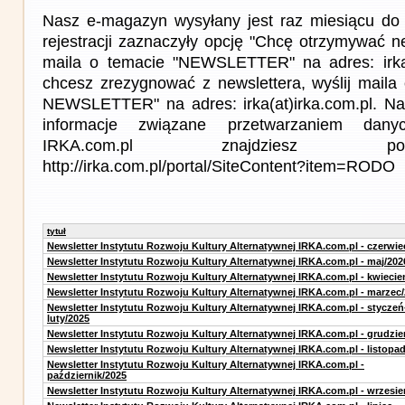
Nasz e-magazyn wysyłany jest raz miesiącu do 
rejestracji zaznaczyły opcję "Chcę otrzymywać ne
maila o temacie "NEWSLETTER" na adres: irka(a
chcesz zrezygnować z newslettera, wyślij mail
NEWSLETTER" na adres: irka(at)irka.com.pl. Na
informacje związane przetwarzaniem da
IRKA.com.pl znajdziesz p
http://irka.com.pl/portal/SiteContent?item=RODO
tytuł
Newsletter Instytutu Rozwoju Kultury Alternatywnej IRKA.com.pl - czerwie
Newsletter Instytutu Rozwoju Kultury Alternatywnej IRKA.com.pl - maj/202
Newsletter Instytutu Rozwoju Kultury Alternatywnej IRKA.com.pl - kwiecie
Newsletter Instytutu Rozwoju Kultury Alternatywnej IRKA.com.pl - marzec
Newsletter Instytutu Rozwoju Kultury Alternatywnej IRKA.com.pl - styczeń
luty/2025
Newsletter Instytutu Rozwoju Kultury Alternatywnej IRKA.com.pl - grudzie
Newsletter Instytutu Rozwoju Kultury Alternatywnej IRKA.com.pl - listopa
Newsletter Instytutu Rozwoju Kultury Alternatywnej IRKA.com.pl -
październik/2025
Newsletter Instytutu Rozwoju Kultury Alternatywnej IRKA.com.pl - wrzesie