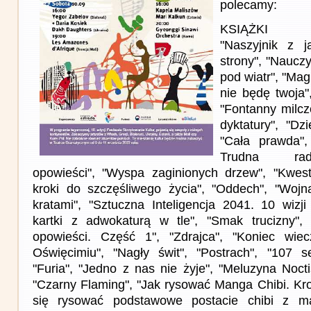
polecamy:
KSIĄŻKI
"Naszyjnik z j
strony", "Nauczy
pod wiatr", "Mag
nie będę twoja",
"Fontanny milcz
dyktatury", "Dz
"Cała prawda"
Trudna rad
opowieści", "Wyspa zaginionych drzew", "Kwest
kroki do szczęśliwego życia", "Oddech", "Woj
kratami", "Sztuczna Inteligencja 2041. 10 wizji
kartki z adwokaturą w tle", "Smak trucizny", 
opowieści. Część 1", "Zdrajca", "Koniec wiec
Oświęcimiu", "Nagły świt", "Postrach", "107 s
"Furia", "Jedno z nas nie żyje", "Meluzyna Noct
"Czarny Flaming", "Jak rysować Manga Chibi. Kr
się rysować podstawowe postacie chibi z ma