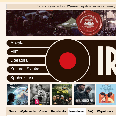
Serwis używa cookies. Wyrażasz zgodę na używanie cookie, zg
Muzyka
Film
Literatura
Kultura i Sztuka
Społeczność
News
Wydarzenia
O nas
Regulamin
Newsletter
FAQ
Współpraca