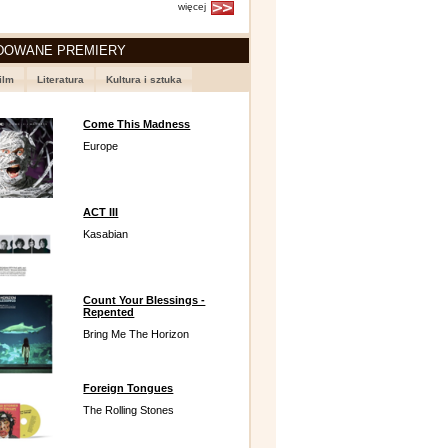
więcej
DOWANE PREMIERY
ilm
Literatura
Kultura i sztuka
Come This Madness
Europe
ACT III
Kasabian
Count Your Blessings -
Repented
Bring Me The Horizon
Foreign Tongues
The Rolling Stones