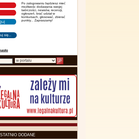
Po zalogowaniu będziesz mieć
możliwośc dodawania swojej
twórczości, newsów, recenzji,
ogłoszeń, brać udział w
konkursach, głosować, zbierać
punkty... Zapraszamy!
hasło
STATNIO DODANE