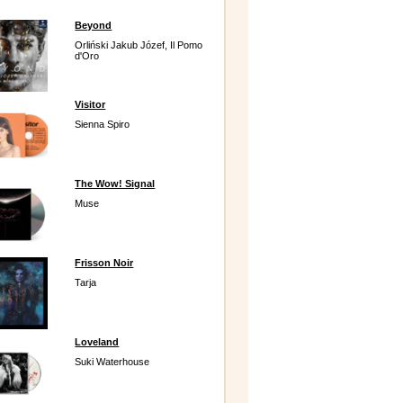
Beyond
Orliński Jakub Józef, Il Pomo
d'Oro
Visitor
Sienna Spiro
The Wow! Signal
Muse
Frisson Noir
Tarja
Loveland
Suki Waterhouse