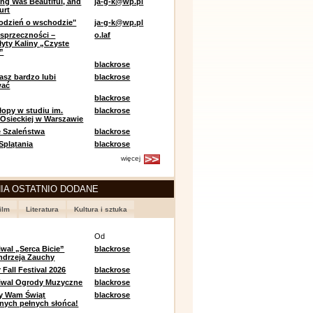
ing Was Beautiful, and
ja-g-k@wp.pl
urt
odzień o wschodzie"
ja-g-k@wp.pl
sprzeczności –
o.laf
łyty Kaliny „Czyste
”
blackrose
asz bardzo lubi
blackrose
wać
blackrose
opy w studiu im.
blackrose
 Osieckiej w Warszawie
 Szaleństwa
blackrose
 Splątania
blackrose
więcej
IA OSTATNIO DODANE
ilm
Literatura
Kultura i sztuka
e
Od
iwal „Serca Bicie”
blackrose
ndrzeja Zauchy
Fall Festival 2026
blackrose
tiwal Ogrody Muzyczne
blackrose
y Wam Świąt
blackrose
nych pełnych słońca!