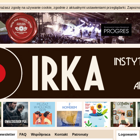
ażasz zgodę na używanie cookie, zgodnie z aktualnymi ustawieniami przeglądarki. Zapozna
ewsletter
FAQ
Współpraca
Kontakt
Patronaty
Logowanie