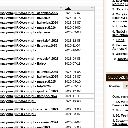
2.
Everyth
Nothing H
data
3.
"Przech
ernatywnej IRKA.com.pl - czerwiec/2026
2026-06-07
4.
Muzyka 
ernatywnej IRKA.com.pl - maj/2026
2026-05-13
recenzja p
szumienie
ernatywnej IRKA.com.pl - kwiecien/2026
2026-04-07
5.
Intruder
ernatywnej IRKA.com.pl - marzec/2026
2026-03-03
6.
Naród n
ernatywnej IRKA.com.pl - styczeń-
2026-02-03
kamienio
7.
Eidos
ernatywnej IRKA.com.pl - grudzień/2025
2025-12-08
8.
Kwasożł
rnatywnej IRKA.com.pl - listopad/2025
2025-11-04
Agnieszki
ernatywnej IRKA.com.pl -
2025-10-07
9.
Odbycie
ernatywnej IRKA.com.pl - wrzesień/2025
2025-09-06
10.
Teoria
rnatywnej IRKA.com.pl - lipiec-
2025-07-11
ernatywnej IRKA.com.pl - czerwiec/2025
2025-06-08
ernatywnej IRKA.com.pl - kwiecień/2025
2025-04-07
OGŁOSZEN
ernatywnej IRKA.com.pl - marzec/2025
2025-03-10
Muzyka
F
rnatywnej IRKA.com.pl - luty/2025
2025-02-10
ernatywnej IRKA.com.pl - grudzień/2024
2024-12-07
rnatywnej IRKA.com.pl - listopad/2024
2024-11-06
Ogłoszeni
ernatywnej IRKA.com.pl -
2024-10-08
1.
18. Fest
Pamięci A
ernatywnej IRKA.com.pl - wrzesien/2024
2024-09-03
2.
Summer 
ernatywnej IRKA.com.pl -
2024-08-07
3.
26. Fes
4.
Życzym
ernatywnej IRKA.com.pl - czerwiec/2024
2024-06-07
Wielkanoc
ernatywnej IRKA.com.pl - maj/2024
2024-05-09