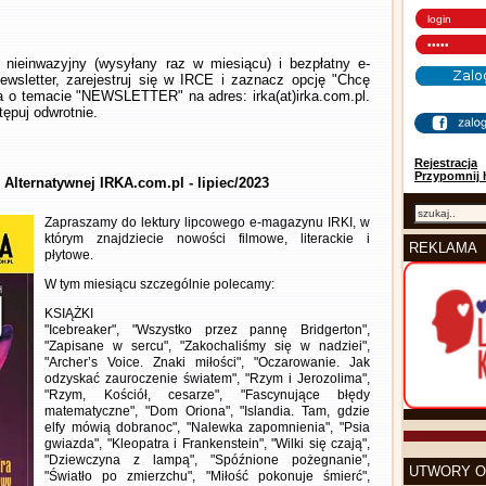
nieinwazyjny (wysyłany raz w miesiącu) i bezpłatny e-
wsletter, zarejestruj się w IRCE i zaznacz opcję "Chcę
la o temacie "NEWSLETTER" na adres: irka(at)irka.com.pl.
ępuj odwrotnie.
Rejestracja
Przypomnij 
 Alternatywnej IRKA.com.pl - lipiec/2023
Zapraszamy do lektury lipcowego e-magazynu IRKI, w
którym znajdziecie nowości filmowe, literackie i
REKLAMA
płytowe.
W tym miesiącu szczególnie polecamy:
KSIĄŻKI
"Icebreaker", "Wszystko przez pannę Bridgerton",
"Zapisane w sercu", "Zakochaliśmy się w nadziei",
"Archer’s Voice. Znaki miłości", "Oczarowanie. Jak
odzyskać zauroczenie światem", "Rzym i Jerozolima",
"Rzym, Kościół, cesarze", "Fascynujące błędy
matematyczne", "Dom Oriona", "Islandia. Tam, gdzie
elfy mówią dobranoc", "Nalewka zapomnienia", "Psia
gwiazda", "Kleopatra i Frankenstein", "Wilki się czają",
"Dziewczyna z lampą", "Spóźnione pożegnanie",
UTWORY O
"Światło po zmierzchu", "Miłość pokonuje śmierć",