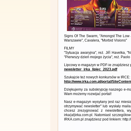
Signs Of The Swarm, "Amongst The Low &
Warszawie", Cavalera, "Morbid Visions"
FILMY
"Sytuacja awaryjna", reż. Jiří Havelka, "
"Pierwszy dzień mojego życia", reż. Paol
Lipcowy e-magazyn w PDF-ie znajdziesz p
newsletter_irka_lipiec_2023.pdf
Szukajcie też nowych konkursów w IRCE:
http://www.irka.com.pl/portal/SiteConte
Dziękujemy za subskrypcję naszego e-ma
Wam możemy rozwijać portal!
Nasz e-magazyn wysyłany jest raz miesią
otrzymywać newsletter" lub wysłały maila
chcesz zrezygnować z newslettera, 
irka(at)irka.com.pl. Natomiast szczegó
IRKA.com.pl znajdziesz pod linkiem: http: