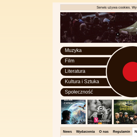
Serwis używa cookies. Wyr
Muzyka
Film
Literatura
Kultura i Sztuka
Społeczność
News
Wydarzenia
O nas
Regulamin
N