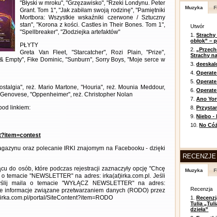
"Błyski w mroku", "Grzęzawisko", "Rzeki Londynu. Peter
Muzyka
F
Grant. Tom 1", "Jak zabiłam swoją rodzinę", "Pamiętniki
Mortbora: Wszystkie wskaźniki czerwone / Sztuczny
stan", "Korona z kości. Castles in Their Bones. Tom 1",
Utwór
"Spellbreaker", "Złodziejka artefaktów"
1.
Strachy
obłok” – 
PŁYTY
2.
„Przech
Greta Van Fleet, "Starcatcher", Rozi Plain, "Prize",
Strachy na
 Empty", Fike Dominic, "Sunburn", Sorry Boys, "Moje serce w
3.
deeska
4.
Operate
5.
Operat
Nostalgia", reż. Mario Martone, "Houria", reż. Mounia Meddour,
6.
Operate 
o Genovese, "Oppenheimer", reż. Christopher Nolan
7.
Ano Yor
od linkiem:
8.
Przysta
9.
Niebo -
10.
No Cóż
nt?item=contest
gazynu oraz polecanie IRKI znajomym na Facebooku - dzięki
RECENZJE
cu do osób, które podczas rejestracji zaznaczyły opcję "Chcę
Muzyka
F
 o temacie "NEWSLETTER" na adres: irka(at)irka.com.pl. Jeśli
wyślij maila o temacie "WYŁĄCZ NEWSLETTER" na adres:
Recenzja
łowe informacje związane przetwarzaniem danych (RODO) przez
//irka.com.pl/portal/SiteContent?item=RODO
1.
Recenzj
Tulia „Tu
dzieła”