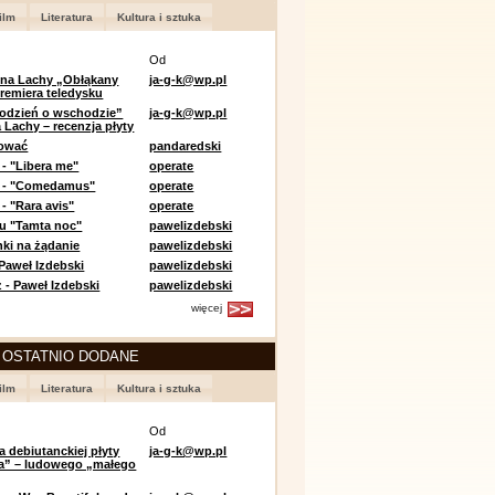
ilm
Literatura
Kultura i sztuka
Od
 na Lachy „Obłąkany
ja-g-k@wp.pl
premiera teledysku
odzień o wschodzie”
ja-g-k@wp.pl
 Lachy – recenzja płyty
lować
pandaredski
 - "Libera me"
operate
e - "Comedamus"
operate
- "Rara avis"
operate
u "Tamta noc"
pawelizdebski
nki na żądanie
pawelizdebski
 Paweł Izdebski
pawelizdebski
 - Paweł Izdebski
pawelizdebski
więcej
 OSTATNIO DODANE
ilm
Literatura
Kultura i sztuka
Od
a debiutanckiej płyty
ja-g-k@wp.pl
lia” – ludowego „małego