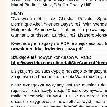
Mortal Binding", Metz, "Up On Gravity Hill"
FILMY
"Czerwone niebo", reż. Christian Petzold, "Spad
Dominique Abel, "Perfect Days", reż. Wim Wenders,
Małgorzata Szumowska, "Latanie dla początkując
Gunnar Sigurdsson, "Eureka", reż. Lisandro Alons
Kwietniowy e-magazyn w PDF-ie znajdziesz pod l
newsletter_irka_kwiecien_2024.pdf
Szukajcie też nowych konkursów w IRCE:
http://www.irka.com.pl/portal/SiteContent?ite
Dziękujemy za subskrypcję naszego e-magazynu 
znajomym na Facebooku - dzięki Wam możemy roz
Nasz e-magazyn wysyłany jest raz miesiącu do 
rejestracji zaznaczyły opcję "Chcę otrzymywać ne
maila o temacie "NEWSLETTER" na adres: irka(a
chcesz zrezygnować z newslettera, wyślij mail
NEWSLETTER" na adres: irka(at)irka.com.pl. Na