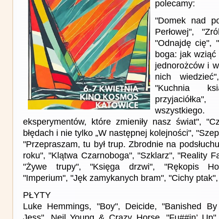
polecamy:
"Domek nad pot
Perłowej", "Zr
"Odnajdę cię", 
boga: jak wziąć 
jednorożców i w
nich wiedzieć"
"Kuchnia ksi
przyjaciółka
wszystkie
eksperymentów, które zmieniły nasz świat", "
błędach i nie tylko „W następnej kolejności", "Szept"
"Przepraszam, tu był trup. Zbrodnie na podsłuchu
roku", "Klątwa Czarnoboga", "Szklarz", "Reality 
"Żywe trupy", "Księga drzwi", "Rękopis Hop
"Imperium", "Jęk zamykanych bram", "Cichy ptak"
PŁYTY
Luke Hemmings, "Boy", Deicide, "Banished By 
Jess", Neil Young & Crazy Horse, "Fu##in’ Up"