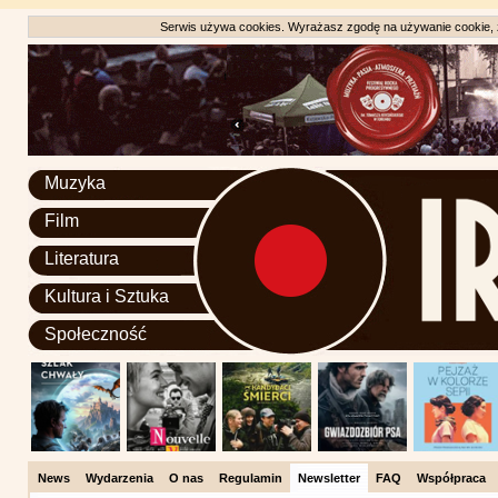
Serwis używa cookies. Wyrażasz zgodę na używanie cookie, zg
Muzyka
Film
Literatura
Kultura i Sztuka
Społeczność
News
Wydarzenia
O nas
Regulamin
Newsletter
FAQ
Współpraca