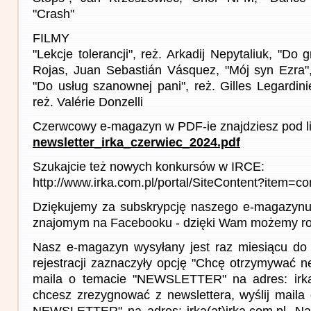
"Crash"
FILMY
"Lekcje tolerancji", reż. Arkadij Nepytaliuk, "Do g
Rojas, Juan Sebastián Vásquez, "Mój syn Ezra"
"Do usług szanownej pani", reż. Gilles Legardini
reż. Valérie Donzelli
Czerwcowy e-magazyn w PDF-ie znajdziesz pod l
newsletter_irka_czerwiec_2024.pdf
Szukajcie też nowych konkursów w IRCE:
http://www.irka.com.pl/portal/SiteContent?item=co
Dziękujemy za subskrypcję naszego e-magazynu 
znajomym na Facebooku - dzięki Wam możemy roz
Nasz e-magazyn wysyłany jest raz miesiącu do 
rejestracji zaznaczyły opcję "Chcę otrzymywać ne
maila o temacie "NEWSLETTER" na adres: irka(a
chcesz zrezygnować z newslettera, wyślij mail
NEWSLETTER" na adres: irka(at)irka.com.pl. Na