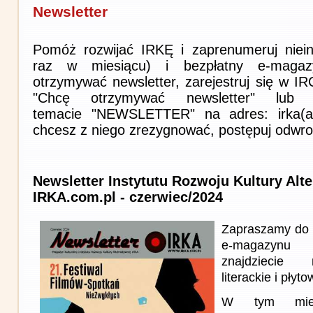
Newsletter
Pomóż rozwijać IRKĘ i zaprenumeruj niein
raz w miesiącu) i bezpłatny e-magaz
otrzymywać newsletter, zarejestruj się w I
"Chcę otrzymywać newsletter" lub 
temacie "NEWSLETTER" na adres: irka(at)i
chcesz z niego zrezygnować, postępuj odwro
Newsletter Instytutu Rozwoju Kultury Alt
IRKA.com.pl - czerwiec/2024
Zapraszamy do 
e-magazynu
znajdziecie 
literackie i płyto
W tym miesi