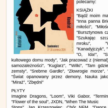
polecamy:
KSIĄŻKI
"Bądź moim mar
"Inna panna Brid
miłości", "Miło
"Bursztynowa cz
"Szukając szc
mroku", "
"Kanadyjczyk", "
"O, Ida!", "Sc
kultowego domu mody", "Jak pracować z (niemal
samozależności", "Kuglarz",
"
Wilki", "Tam gdzi
zemsty", "Srebrne Gardło", "Złowrogie morze", "
"Świat opanowany przez demony. Nauka jako
"Miraż", "Zbędni"
PŁYTY
Imagine Dragons, "Loom", Viki Gabor, "Termina
"Flower of the soul", JXDN, "When The Music
Stops", Jan Krzeszowiec, Chór NFM, "Dance 