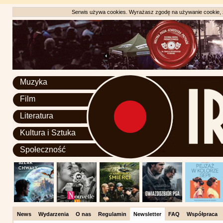
Serwis używa cookies. Wyrażasz zgodę na używanie cookie, zg
Muzyka
Film
Literatura
Kultura i Sztuka
Społeczność
News
Wydarzenia
O nas
Regulamin
Newsletter
FAQ
Współpraca