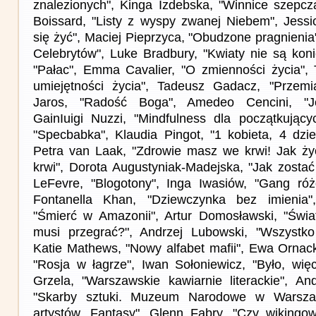
znalezionych", Kinga Izdebska, "Winnice szepcz
Boissard, "Listy z wyspy zwanej Niebem", Jess
się żyć", Maciej Pieprzyca, "Obudzone pragnienia
Celebrytów", Luke Bradbury, "Kwiaty nie są koni
"Pałac", Emma Cavalier, "O zmienności życia",
umiejętności życia", Tadeusz Gadacz, "Przemia
Jaros, "Radość Boga", Amedeo Cencini, "Je
GainIuigi Nuzzi, "Mindfulness dla początkujący
"Specbabka", Klaudia Pingot, "1 kobieta, 4 dzie
Petra van Laak, "Zdrowie masz we krwi! Jak ży
krwi", Dorota Augustyniak-Madejska, "Jak zostać
LeFevre, "Blogotony", Inga Iwasiów, "Gang ró
Fontanella Khan, "Dziewczynka bez imienia
"Śmierć w Amazonii", Artur Domosławski, "Świ
musi przegrać?", Andrzej Lubowski, "Wszystko 
Katie Mathews, "Nowy alfabet mafii", Ewa Ornack
"Rosja w łagrze", Iwan Sołoniewicz, "Było, wię
Grzela, "Warszawskie kawiarnie literackie", An
"Skarby sztuki. Muzeum Narodowe w Warszaw
artystów. Fantasy", Glenn Fabry, "Czy wikingowi