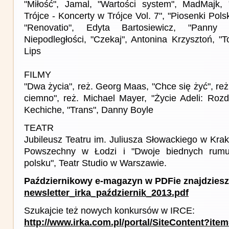
"Miłość", Jamal, "Wartości system", MadMajk
Trójce - Koncerty w Trójce Vol. 7", "Piosenki Pol
"Renovatio", Edyta Bartosiewicz, "Panny 
Niepodległości, "Czekaj", Antonina Krzysztoń, "
Lips
FILMY
"Dwa życia", reż. Georg Maas, "Chce się żyć", reż
ciemno", reż. Michael Mayer, "Życie Adeli: Rozdzi
Kechiche, "Trans", Danny Boyle
TEATR
Jubileusz Teatru im. Juliusza Słowackiego w Krak
Powszechny w Łodzi i "Dwoje biednych rum
polsku", Teatr Studio w Warszawie.
Październikowy e-magazyn w PDFie znajdziesz
newsletter_irka_październik_2013.pdf
Szukajcie też nowych konkursów w IRCE:
http://www.irka.com.pl/portal/SiteContent?ite