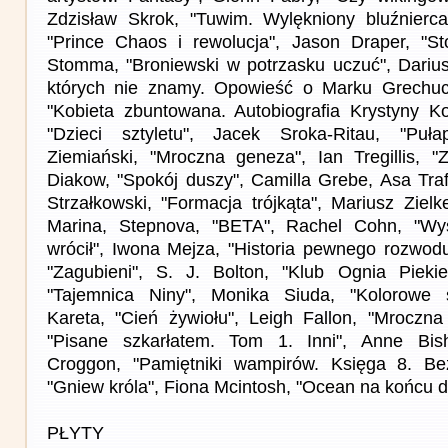
Zdzisław Skrok, "Tuwim. Wylękniony bluźnierca
"Prince Chaos i rewolucja", Jason Draper, "S
Stomma, "Broniewski w potrzasku uczuć", Darius
których nie znamy. Opowieść o Marku Grechucie
"Kobieta zbuntowana. Autobiografia Krystyny Kof
"Dzieci sztyletu", Jacek Sroka-Ritau, "Puła
Ziemiański, "Mroczna geneza", Ian Tregillis, "Z
Diakow, "Spokój duszy", Camilla Grebe, Asa Traf
Strzałkowski, "Formacja trójkąta", Mariusz Zielk
Marina, Stepnova, "BETA", Rachel Cohn, "Wy
wrócił", Iwona Mejza, "Historia pewnego rozwod
"Zagubieni", S. J. Bolton, "Klub Ognia Piekie
"Tajemnica Niny", Monika Siuda, "Kolorowe s
Kareta, "Cień żywiołu", Leigh Fallon, "Mroczna
"Pisane szkarłatem. Tom 1. Inni", Anne Bish
Croggon, "Pamiętniki wampirów. Księga 8. Bez
"Gniew króla", Fiona Mcintosh, "Ocean na końcu d
PŁYTY