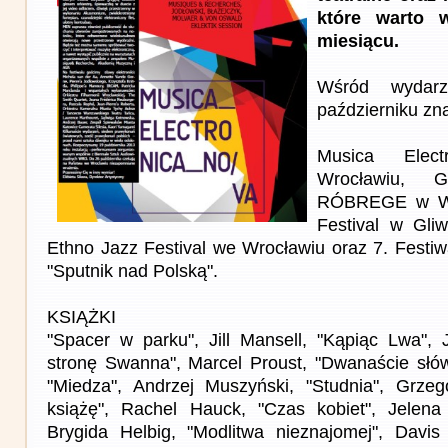
które warto 
miesiącu.
Wśród wydar
październiku zna
Musica Elec
Wrocławiu,
RÓBREGE w Wa
Festival w Gli
Ethno Jazz Festival we Wrocławiu oraz 7. Festiw
"Sputnik nad Polską".
KSIĄŻKI
"Spacer w parku", Jill Mansell, "Kąpiąc Lwa", 
stronę Swanna", Marcel Proust, "Dwanaście słów
"Miedza", Andrzej Muszyński, "Studnia", Grzego
książę", Rachel Hauck, "Czas kobiet", Jelena
Brygida Helbig, "Modlitwa nieznajomej", Davis