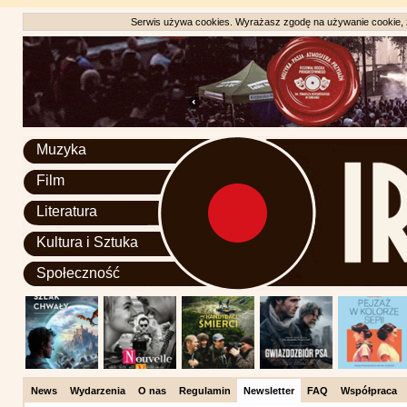
Serwis używa cookies. Wyrażasz zgodę na używanie cookie, zg
Muzyka
Film
Literatura
Kultura i Sztuka
Społeczność
News
Wydarzenia
O nas
Regulamin
Newsletter
FAQ
Współpraca