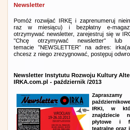
Newsletter
Pomóż rozwijać IRKĘ i zaprenumeruj niein
raz w miesiącu) i bezpłatny e-magaz
otrzymywać newsletter, zarejestruj się w I
"Chcę otrzymywać newsletter" lub 
temacie "NEWSLETTER" na adres: irka(at)i
chcesz z niego zrezygnować, postępuj odwro
Newsletter Instytutu Rozwoju Kultury Alt
IRKA.com.pl - październik /2013
Zapraszam
październik
IRKI, w kt
znajdziecie n
płytowe i f
teatralne oraz