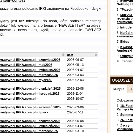
nt?item=contest
2.
Everyth
Nothing H
gazynu oraz polecanie IRKI znajomym na Facebooku - dzięki
3.
"Przech
4.
Muzyka 
recenzja p
any jest raz miesiącu do osób, które podczas rejestracji
szumienie
letter" lub wysłały maila o temacie "NEWSLETTER" na adres:
5.
Intruder
ezygnować z newslettera, wyślij maila o temacie "WYŁĄCZ
6.
Naród n
pl.
kamienio
7.
Eidos
8.
Kwasożł
Agnieszki
data
9.
Odbycie
ernatywnej IRKA.com.pl - czerwiec/2026
2026-06-07
10.
Teoria
ernatywnej IRKA.com.pl - maj/2026
2026-05-13
ernatywnej IRKA.com.pl - kwiecien/2026
2026-04-07
ernatywnej IRKA.com.pl - marzec/2026
2026-03-03
ernatywnej IRKA.com.pl - styczeń-
2026-02-03
OGŁOSZEN
ernatywnej IRKA.com.pl - grudzień/2025
2025-12-08
Muzyka
F
rnatywnej IRKA.com.pl - listopad/2025
2025-11-04
ernatywnej IRKA.com.pl -
2025-10-07
Ogłoszeni
1.
18. Fest
ernatywnej IRKA.com.pl - wrzesień/2025
2025-09-06
Pamięci A
rnatywnej IRKA.com.pl - lipiec-
2025-07-11
2.
Summer 
3.
26. Fes
ernatywnej IRKA.com.pl - czerwiec/2025
2025-06-08
4.
Życzym
ernatywnej IRKA.com.pl - kwiecień/2025
2025-04-07
Wielkanoc
ernatywnej IRKA.com.pl - marzec/2025
2025-03-10