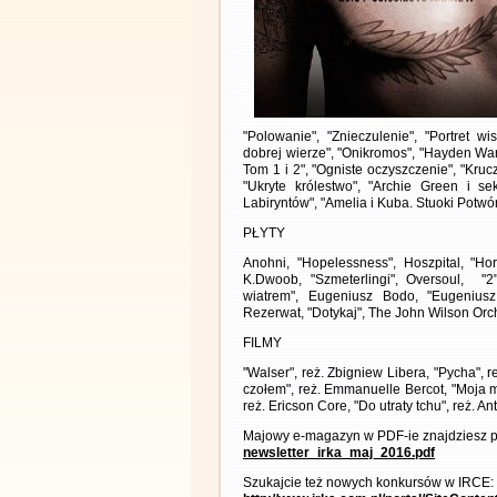
"Polowanie", "Znieczulenie", "Portret w
dobrej wierze", "Onikromos", "Hayden War
Tom 1 i 2", "Ogniste oczyszczenie", "Kru
"Ukryte królestwo", "Archie Green i se
Labiryntów", "Amelia i Kuba. Stuoki Potwó
PŁYTY
Anohni, "Hopelessness", Hoszpital, "Ho
K.Dwoob, "Szmeterlingi", Oversoul, "
wiatrem", Eugeniusz Bodo, "Eugenius
Rezerwat, "Dotykaj", The John Wilson Orc
FILMY
"Walser", reż. Zbigniew Libera, "Pycha", r
czołem", reż. Emmanuelle Bercot, "Moja mł
reż. Ericson Core, "Do utraty tchu", reż. 
Majowy e-magazyn w PDF-ie znajdziesz p
newsletter_irka_maj_2016.pdf
Szukajcie też nowych konkursów w IRCE: