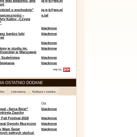
ing Was Beautiful, and
ja-g-k@wp.pl
urt
odzień o wschodzie"
ja-g-k@wp.pl
sprzeczności –
o.laf
łyty Kaliny „Czyste
”
blackrose
asz bardzo lubi
blackrose
wać
blackrose
opy w studiu im.
blackrose
 Osieckiej w Warszawie
 Szaleństwa
blackrose
 Splątania
blackrose
więcej
IA OSTATNIO DODANE
ilm
Literatura
Kultura i sztuka
e
Od
iwal „Serca Bicie”
blackrose
ndrzeja Zauchy
Fall Festival 2026
blackrose
tiwal Ogrody Muzyczne
blackrose
y Wam Świąt
blackrose
nych pełnych słońca!