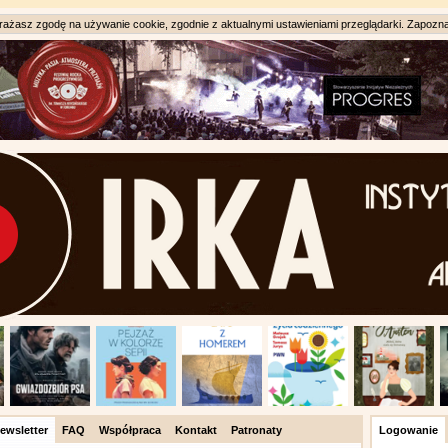
ażasz zgodę na używanie cookie, zgodnie z aktualnymi ustawieniami przeglądarki. Zapozna
ewsletter
FAQ
Współpraca
Kontakt
Patronaty
Logowanie