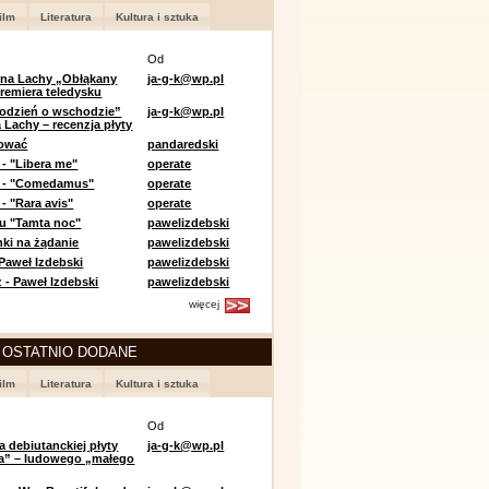
ilm
Literatura
Kultura i sztuka
Od
 na Lachy „Obłąkany
ja-g-k@wp.pl
premiera teledysku
odzień o wschodzie”
ja-g-k@wp.pl
 Lachy – recenzja płyty
lować
pandaredski
 - "Libera me"
operate
e - "Comedamus"
operate
- "Rara avis"
operate
u "Tamta noc"
pawelizdebski
nki na żądanie
pawelizdebski
 Paweł Izdebski
pawelizdebski
 - Paweł Izdebski
pawelizdebski
więcej
 OSTATNIO DODANE
ilm
Literatura
Kultura i sztuka
Od
a debiutanckiej płyty
ja-g-k@wp.pl
lia” – ludowego „małego