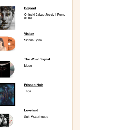
Beyond
Orliński Jakub Józef, Il Pomo
d'Oro
Visitor
Sienna Spiro
The Wow! Signal
Muse
Frisson Noir
Tarja
Loveland
Suki Waterhouse