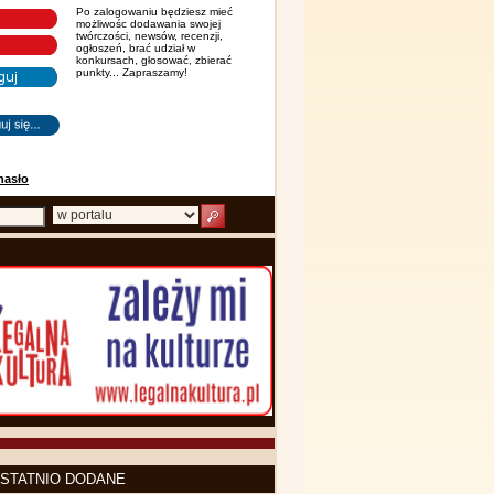
Po zalogowaniu będziesz mieć
możliwośc dodawania swojej
twórczości, newsów, recenzji,
ogłoszeń, brać udział w
konkursach, głosować, zbierać
punkty... Zapraszamy!
hasło
STATNIO DODANE