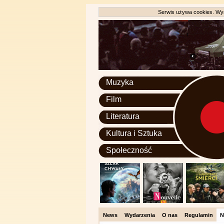
Serwis używa cookies. Wyr
Muzyka
Film
Literatura
Kultura i Sztuka
Społeczność
News
Wydarzenia
O nas
Regulamin
N