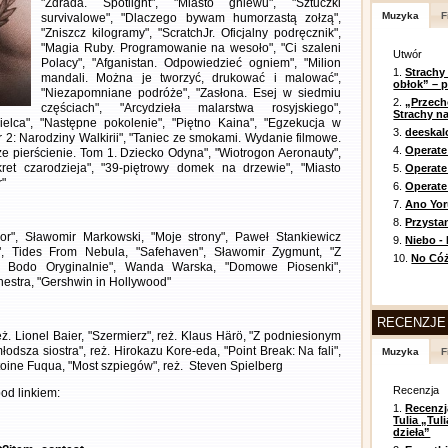
"Zdrada. Spotlight", "Miasto gniewu", "Sztuczki
Muzyka
F
survivalowe", "Dlaczego bywam humorzastą zołzą",
"Zniszcz kilogramy", "ScratchJr. Oficjalny podręcznik",
"Magia Ruby. Programowanie na wesoło", "Ci szaleni
Utwór
Polacy", "Afganistan. Odpowiedzieć ogniem", "Milion
1.
Strachy
mandali. Można je tworzyć, drukować i malować",
obłok” – 
"Niezapomniane podróże", "Zasłona. Esej w siedmiu
2.
„Przech
częściach", "Arcydzieła malarstwa rosyjskiego",
Strachy na
isielca", "Następne pokolenie", "Piętno Kaina", "Egzekucja w
3.
deeska
 2: Narodziny Walkirii", "Taniec ze smokami. Wydanie filmowe.
4.
Operate
cze pierścienie. Tom 1. Dziecko Odyna", "Wiotrogon Aeronauty",
kret czarodzieja", "39-piętrowy domek na drzewie", "Miasto
5.
Operat
r"
6.
Operate 
7.
Ano Yor
8.
Przysta
ror", Sławomir Markowski, "Moje strony", Paweł Stankiewicz
9.
Niebo -
2", Tides From Nebula, "Safehaven", Sławomir Zygmunt, "Z
10.
No Cóż
z Bodo Oryginalnie", Wanda Warska, "Domowe Piosenki",
hestra, "Gershwin in Hollywood"
RECENZJE
eż. Lionel Baier, "Szermierz", reż. Klaus Härö, "Z podniesionym
odsza siostra", reż. Hirokazu Kore-eda, "Point Break: Na fali",
Muzyka
F
Antoine Fuqua, "Most szpiegów", reż. Steven Spielberg
Recenzja
od linkiem:
1.
Recenzj
Tulia „Tu
dzieła”