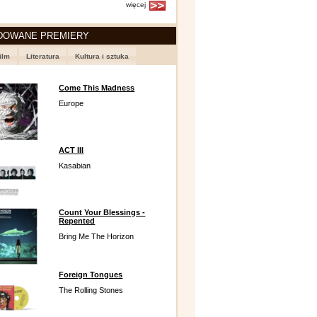
więcej
DOWANE PREMIERY
ilm
Literatura
Kultura i sztuka
Come This Madness
Europe
ACT III
Kasabian
Count Your Blessings -
Repented
Bring Me The Horizon
Foreign Tongues
The Rolling Stones