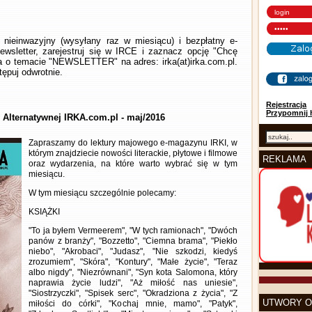
nieinwazyjny (wysyłany raz w miesiącu) i bezpłatny e-
wsletter, zarejestruj się w IRCE i zaznacz opcję "Chcę
la o temacie "NEWSLETTER" na adres: irka(at)irka.com.pl.
ępuj odwrotnie.
Rejestracja
Przypomnij 
y Alternatywnej IRKA.com.pl - maj/2016
Zapraszamy do lektury majowego e-magazynu IRKI, w
którym znajdziecie nowości literackie, płytowe i filmowe
REKLAMA
oraz wydarzenia, na które warto wybrać się w tym
miesiącu.
W tym miesiącu szczególnie polecamy:
KSIĄŻKI
"To ja byłem Vermeerem", "W tych ramionach", "Dwóch
panów z branży", "Bozzetto", "Ciemna brama", "Piekło
niebo", "Akrobaci", "Judasz", "Nie szkodzi, kiedyś
zrozumiem", "Skóra", "Kontury", "Małe życie", "Teraz
albo nigdy", "Niezrównani", "Syn kota Salomona, który
naprawia życie ludzi", "Aż miłość nas uniesie",
"Siostrzyczki", "Spisek serc", "Okradziona z życia", "Z
UTWORY O
miłości do córki", "Kochaj mnie, mamo", "Patyk",