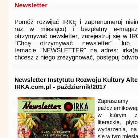
Newsletter
Pomóż rozwijać IRKĘ i zaprenumeruj niein
raz w miesiącu) i bezpłatny e-magaz
otrzymywać newsletter, zarejestruj się w I
"Chcę otrzymywać newsletter" lub 
temacie "NEWSLETTER" na adres: irka(at)i
chcesz z niego zrezygnować, postępuj odwro
Newsletter Instytutu Rozwoju Kultury Alt
IRKA.com.pl - październik/2017
Zapraszam
październikowe
w którym zna
literackie, pł
wydarzenia, na
się w tym miesi