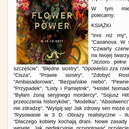
W tym miesi
polecamy:
KSIĄŻKI
"Inni niż my"
"Casanova. W ś
"Czwarty czerw
na twojej twarzy
"Jezioro pełne
szczęście", "Błędne siostry", "Opowieści zza rzek
"Cisza", "Prawie siostry", "Zdobyć Ro
"Ambasadorowa", "Bezpańskie niebo", "Pewne
"Przypadek", "Listy i Pamiętnik", "Hostel Nomad
"Byłam żoną seryjnego mordercy", "Sojusz Hitl
przeoczenia historyków", "Modelka", "Absolwenci’
nie zdradzę", "Wyśpij się! Jak zdrowy sen może o
"Rysowanie w 3 D. Obrazy realistyczne - Ilu
"Dlaczego kobiety kochają drani. Nowe zasady 
wesele. Jak perfekcyjnie przygotować przyjęcie