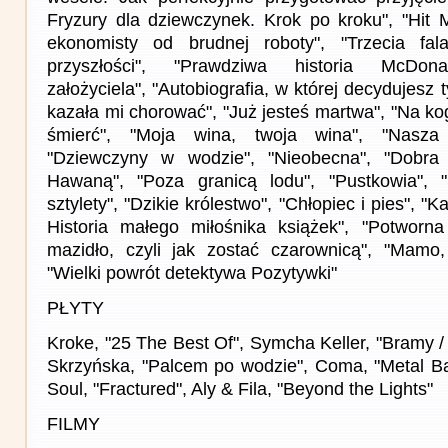
Fryzury dla dziewczynek. Krok po kroku", "Hit
ekonomisty od brudnej roboty", "Trzecia fal
przyszłości", "Prawdziwa historia McDona
założyciela", "Autobiografia, w której decydujesz t
kazała mi chorować", "Już jesteś martwa", "Na k
śmierć", "Moja wina, twoja wina", "Nasza 
"Dziewczyny w wodzie", "Nieobecna", "Dobra
Hawaną", "Poza granicą lodu", "Pustkowia", "
sztylety", "Dzikie królestwo", "Chłopiec i pies", "K
Historia małego miłośnika książek", "Potworna
mazidło, czyli jak zostać czarownicą", "Mamo
"Wielki powrót detektywa Pozytywki"
PŁYTY
Kroke, "25 The Best Of", Symcha Keller, "Bramy /
Skrzyńska, "Palcem po wodzie", Coma, "Metal Bal
Soul, "Fractured", Aly & Fila, "Beyond the Lights"
FILMY