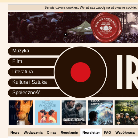
Serwis używa cookies. Wyrażasz zgodę na używanie cookie, zg
Muzyka
Film
Literatura
Kultura i Sztuka
Społeczność
News
Wydarzenia
O nas
Regulamin
Newsletter
FAQ
Współpraca