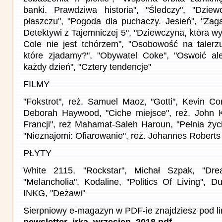
banki. Prawdziwa historia", "Śledczy", "Dzie
płaszczu", "Pogoda dla puchaczy. Jesień", "Za
Detektywi z Tajemniczej 5", "Dziewczyna, która wy
Cole nie jest tchórzem", "Osobowość na talerz
które zjadamy?", "Obywatel Coke", "Oswoić ale
każdy dzień", "Cztery tendencje"
FILMY
"Fokstrot", reż. Samuel Maoz, "Gotti", Kevin Conn
Deborah Haywood, "Ciche miejsce", reż. John K
Francji", reż Mahamat-Saleh Haroun, "Pełnia życi
"Nieznajomi: Ofiarowanie", reż. Johannes Roberts
PŁYTY
White 2115, "Rockstar", Michał Szpak, "Dre
"Melancholia", Kodaline, "Politics Of Living", 
INKG, "Deżawi"
Sierpniowy e-magazyn w PDF-ie znajdziesz pod li
newsletter_irka_wrzesien_2018.pdf