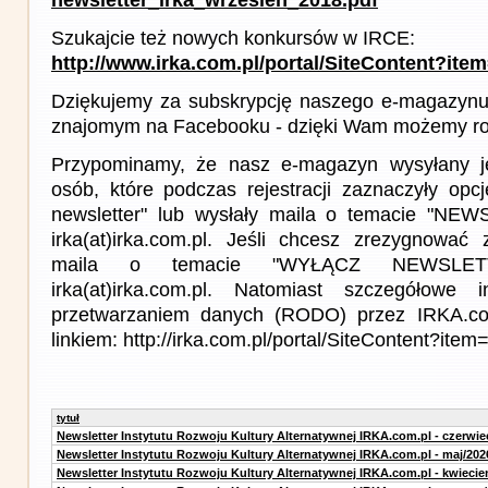
Szukajcie też nowych konkursów w IRCE:
http://www.irka.com.pl/portal/SiteContent?ite
Dziękujemy za subskrypcję naszego e-magazynu 
znajomym na Facebooku - dzięki Wam możemy roz
Przypominamy, że nasz e-magazyn wysyłany j
osób, które podczas rejestracji zaznaczyły op
newsletter" lub wysłały maila o temacie "NE
irka(at)irka.com.pl. Jeśli chcesz zrezygnować z
maila o temacie "WYŁĄCZ NEWSLET
irka(at)irka.com.pl. Natomiast szczegółowe 
przetwarzaniem danych (RODO) przez IRKA.co
linkiem: http://irka.com.pl/portal/SiteContent?it
tytuł
Newsletter Instytutu Rozwoju Kultury Alternatywnej IRKA.com.pl - czerwie
Newsletter Instytutu Rozwoju Kultury Alternatywnej IRKA.com.pl - maj/202
Newsletter Instytutu Rozwoju Kultury Alternatywnej IRKA.com.pl - kwiecie