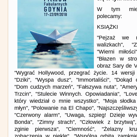
W tym miesi
polecamy:
KSIĄŻKI
"Pejzaż we m
walizkach", "
"Wierni miłośc
"Błazen w stro
obraz Sary de V
"Wygrać Hollywood, przegrać życie. 14 wersji 
"Dziki", "Wyspa dusz", "Immortaliści", "Dokąd 
"Dom cudzych marzeń", "Fałszywa nuta", "Amery
Trzcin", "Stulecie Winnych. Opowiadania", "Lov
który wiedział o mnie wszystko", "Moja słodka 
młyn", "Polowanie na El Chapo", "Najszczęśliwszy 
"Czerwony alarm", "Uwaga, szpieg! Dzieje w
Bonda", "Zimny strach", "Człowiek z brzytwą",
zginie pierwsza", "Ciemność", "Żelazny k
zobaczenia w piekle", "Wspólna orbita zamkni