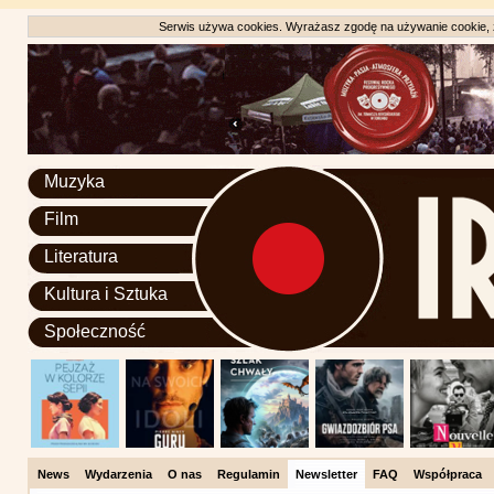
Serwis używa cookies. Wyrażasz zgodę na używanie cookie, zg
Muzyka
Film
Literatura
Kultura i Sztuka
Społeczność
News
Wydarzenia
O nas
Regulamin
Newsletter
FAQ
Współpraca