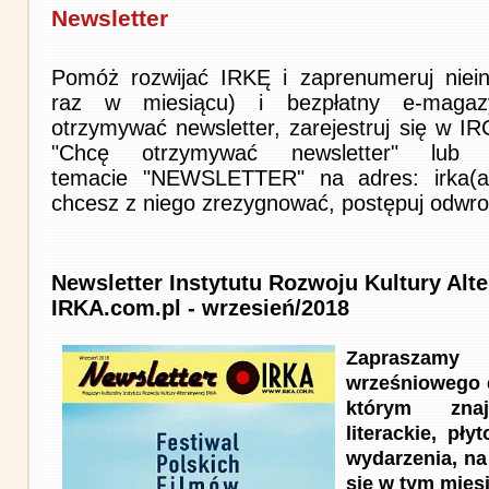
Newsletter
Pomóż rozwijać IRKĘ i zaprenumeruj niein
raz w miesiącu) i bezpłatny e-magaz
otrzymywać newsletter, zarejestruj się w I
"Chcę otrzymywać newsletter" lub 
temacie "NEWSLETTER" na adres: irka(at)i
chcesz z niego zrezygnować, postępuj odwro
Newsletter Instytutu Rozwoju Kultury Alt
IRKA.com.pl - wrzesień/2018
Zapraszam
wrześniowego 
którym znaj
literackie, pł
wydarzenia, na
się w tym mies