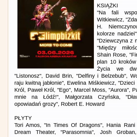
KSIĄŻKI
"Na fali wspo
Witkiewicz, "Zda
H. Niemczyno
kolorze nadziei
"Dziewczyna z m
"Między miłoś
Shain Rose, "Fi
plan 10 kroków
Życia we dwo
"Listonosz", David Brin, "Delfiny i Belzebub", 
raju kwitną jabłonie", Ewelina Miśkiewicz, "Dziec
Król, Paweł Król, "Ego", Marcel Moss, "Aurora", P
mnie na Łódź!", Małgorzata Czyńska, "Dław
opowiadań grozy", Robert E. Howard
PŁYTY
Tori Amos, "In Times Of Dragons", Hania Rani 
Dream Theater, "Parasomnia", Josh Groban, 