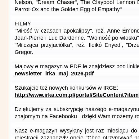
Nelson, "Dream Chaser", The Claypool Lennon D
Parrot-Ox and the Golden Egg of Empathy"
FILMY
"Miłość w czasach apokalipsy", reż. Anne Émond,
Jean-Pierre i Luc Dardenne, "Wolność po włosku"
"Milcząca przyjaciółka", reż. Ildikó Enyedi, "Dr
Gregor.
Majowy e-magazyn w PDF-ie znajdziesz pod linki
newsletter_irka_maj_2026.pdf
Szukajcie też nowych konkursów w IRCE:
http://www.irka.com.pl/portal/SiteContent?ite
Dziękujemy za subskrypcję naszego e-magazynu 
znajomym na Facebooku - dzięki Wam możemy roz
Nasz e-magazyn wysyłany jest raz miesiącu do 
rejestracji zaznaczyły opcję "Chcę otrzymywać ne