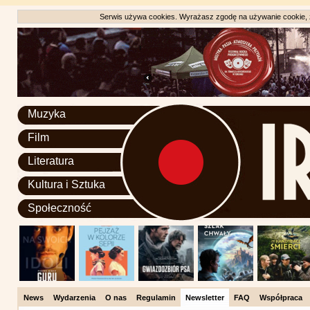
Serwis używa cookies. Wyrażasz zgodę na używanie cookie, zg
Muzyka
Film
Literatura
Kultura i Sztuka
Społeczność
News
Wydarzenia
O nas
Regulamin
Newsletter
FAQ
Współpraca