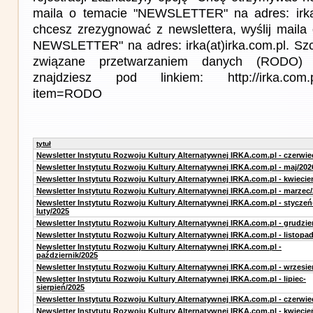
maila o temacie "NEWSLETTER" na adres: irka(a
chcesz zrezygnować z newslettera, wyślij mail
NEWSLETTER" na adres: irka(at)irka.com.pl. Sz
związane przetwarzaniem danych (RODO) 
znajdziesz pod linkiem: http://irka.com.pl/
item=RODO
tytuł
Newsletter Instytutu Rozwoju Kultury Alternatywnej IRKA.com.pl - czerwie
Newsletter Instytutu Rozwoju Kultury Alternatywnej IRKA.com.pl - maj/202
Newsletter Instytutu Rozwoju Kultury Alternatywnej IRKA.com.pl - kwiecie
Newsletter Instytutu Rozwoju Kultury Alternatywnej IRKA.com.pl - marzec
Newsletter Instytutu Rozwoju Kultury Alternatywnej IRKA.com.pl - styczeń
luty/2025
Newsletter Instytutu Rozwoju Kultury Alternatywnej IRKA.com.pl - grudzie
Newsletter Instytutu Rozwoju Kultury Alternatywnej IRKA.com.pl - listopa
Newsletter Instytutu Rozwoju Kultury Alternatywnej IRKA.com.pl -
październik/2025
Newsletter Instytutu Rozwoju Kultury Alternatywnej IRKA.com.pl - wrzesie
Newsletter Instytutu Rozwoju Kultury Alternatywnej IRKA.com.pl - lipiec-
sierpień/2025
Newsletter Instytutu Rozwoju Kultury Alternatywnej IRKA.com.pl - czerwie
Newsletter Instytutu Rozwoju Kultury Alternatywnej IRKA.com.pl - kwiecie