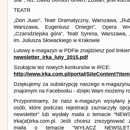
TEATR
„Don Juan”, Teatr Dramatyczny, Warszawa, „Ru
Warszawa, Eugeniusz Oniegin”, Opera Wro
„Czarodziejska góra”, Teatr Syrena, Warszawa, 
im. Juliusza Słowackiego w Krakowie
Lutowy e-magazyn w PDFie znajdziesz pod linkie
newsletter_irka_luty_2015.pdf
Szukajcie też nowych konkursów w IRCE:
http://www.irka.com.pl/portal/SiteContent?ite
Dziękujemy za subskrypcję naszego e-magazynu 
znajomym na Facebooku - dzięki Wam możemy roz
Przypominamy, że nasz e-magazyn wysyłany j
osób, które podczas rejestracji zaznaczyły op
newsletter" lub wysłały maila o temacie "NE
irka(at)irka.com.pl. Jeśli chcesz zrezygnować z
maila o temacie "WYŁĄCZ NEWSLET