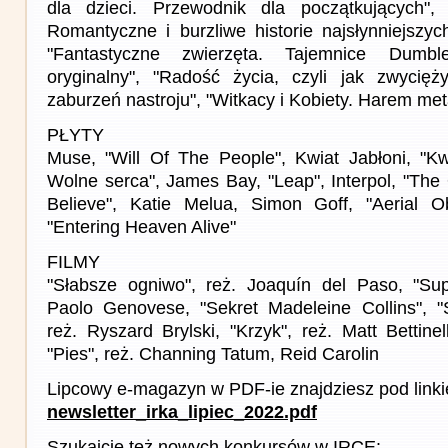
dla dzieci. Przewodnik dla początkujących",
Romantyczne i burzliwe historie najsłynniejszyc
"Fantastyczne zwierzęta. Tajemnice Dumble
oryginalny", "Radość życia, czyli jak zwycięż
zaburzeń nastroju", "Witkacy i Kobiety. Harem met
PŁYTY
Muse, "Will Of The People", Kwiat Jabłoni, "Kwi
Wolne serca", James Bay, "Leap", Interpol, "The
Believe", Katie Melua, Simon Goff, "Aerial Ob
"Entering Heaven Alive"
FILMY
"Słabsze ogniwo", reż. Joaquín del Paso, "Sup
Paolo Genovese, "Sekret Madeleine Collins", "
reż. Ryszard Brylski, "Krzyk", reż. Matt Bettinelli
"Pies", reż. Channing Tatum, Reid Carolin
Lipcowy e-magazyn w PDF-ie znajdziesz pod link
newsletter_irka_lipiec_2022.pdf
Szukajcie też nowych konkursów w IRCE: