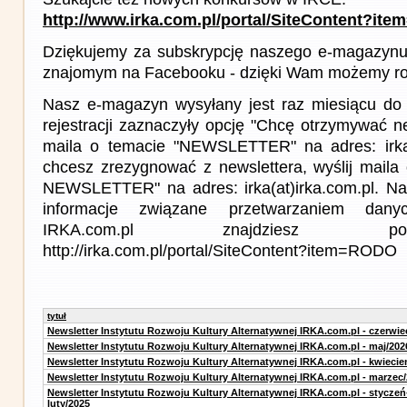
http://www.irka.com.pl/portal/SiteContent?ite
Dziękujemy za subskrypcję naszego e-magazynu 
znajomym na Facebooku - dzięki Wam możemy roz
Nasz e-magazyn wysyłany jest raz miesiącu do 
rejestracji zaznaczyły opcję "Chcę otrzymywać ne
maila o temacie "NEWSLETTER" na adres: irka(a
chcesz zrezygnować z newslettera, wyślij mail
NEWSLETTER" na adres: irka(at)irka.com.pl. Na
informacje związane przetwarzaniem da
IRKA.com.pl znajdziesz p
http://irka.com.pl/portal/SiteContent?item=RODO
tytuł
Newsletter Instytutu Rozwoju Kultury Alternatywnej IRKA.com.pl - czerwie
Newsletter Instytutu Rozwoju Kultury Alternatywnej IRKA.com.pl - maj/202
Newsletter Instytutu Rozwoju Kultury Alternatywnej IRKA.com.pl - kwiecie
Newsletter Instytutu Rozwoju Kultury Alternatywnej IRKA.com.pl - marzec
Newsletter Instytutu Rozwoju Kultury Alternatywnej IRKA.com.pl - styczeń
luty/2025