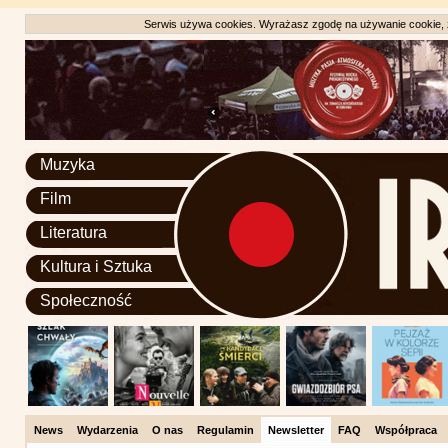
Serwis używa cookies. Wyrażasz zgodę na używanie cookie, zg
Muzyka
Film
Literatura
Kultura i Sztuka
Społeczność
News
Wydarzenia
O nas
Regulamin
Newsletter
FAQ
Współpraca