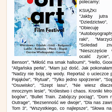
polecamy:
KSIĄŻKI
"Jakby jutra
"Dziedzictwo",
"Obiecuję 
"Autoboyograph
raki", "Marzy
"Soledad zn
"Nieszczęście
ocalić życie"
Benson", "Miłość ma smak halloumi", "Hello, Goo
"Afgańska perła", "Mam już dość. Jak pokonała
"Nadzy nie boją się wody. Reportaż o ucieczce 
Pająków", "Rytuał", "Tylko jedno spojrzenie", "So
"Osuwisko", "Szept lasu", "Nie wiesz dlac
mrocznym lesie", "Królestwo i chaos. Kroniki Mr
bogów", "Bullet Train. Zabójczy pociąg", "Dom n
Outrage", "Bezsenność we dwoje", "Dla nas zawsz
Tom 3", "Wszystkiego, co najlepsze", "Słowa na 