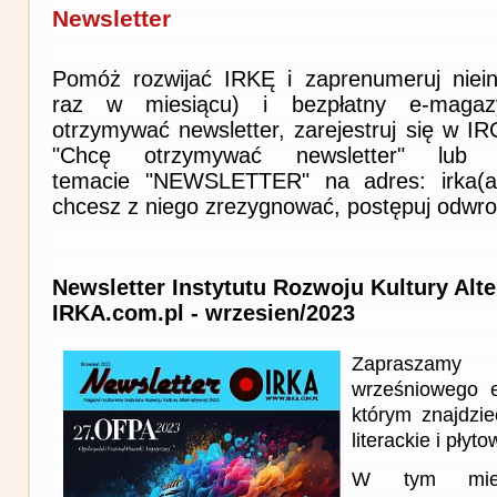
Newsletter
Pomóż rozwijać IRKĘ i zaprenumeruj niein
raz w miesiącu) i bezpłatny e-magaz
otrzymywać newsletter, zarejestruj się w I
"Chcę otrzymywać newsletter" lub 
temacie "NEWSLETTER" na adres: irka(at)i
chcesz z niego zrezygnować, postępuj odwro
Newsletter Instytutu Rozwoju Kultury Alt
IRKA.com.pl - wrzesien/2023
Zapraszam
wrześniowego 
którym znajdzie
literackie i płyto
W tym miesi