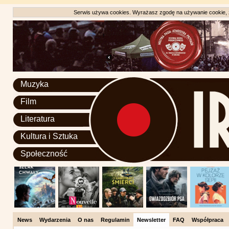
Serwis używa cookies. Wyrażasz zgodę na używanie cookie, zg
Muzyka
Film
Literatura
Kultura i Sztuka
Społeczność
News
Wydarzenia
O nas
Regulamin
Newsletter
FAQ
Współpraca