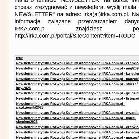
chcesz zrezygnować z newslettera, wyślij mail
NEWSLETTER" na adres: irka(at)irka.com.pl. Na
informacje związane przetwarzaniem da
IRKA.com.pl znajdziesz p
http://irka.com.pl/portal/SiteContent?item=RODO
tytuł
Newsletter Instytutu Rozwoju Kultury Alternatywnej IRKA.com.pl - czerwie
Newsletter Instytutu Rozwoju Kultury Alternatywnej IRKA.com.pl - maj/202
Newsletter Instytutu Rozwoju Kultury Alternatywnej IRKA.com.pl - kwiecie
Newsletter Instytutu Rozwoju Kultury Alternatywnej IRKA.com.pl - marzec
Newsletter Instytutu Rozwoju Kultury Alternatywnej IRKA.com.pl - styczeń
luty/2025
Newsletter Instytutu Rozwoju Kultury Alternatywnej IRKA.com.pl - grudzie
Newsletter Instytutu Rozwoju Kultury Alternatywnej IRKA.com.pl - listopa
Newsletter Instytutu Rozwoju Kultury Alternatywnej IRKA.com.pl -
październik/2025
Newsletter Instytutu Rozwoju Kultury Alternatywnej IRKA.com.pl - wrzesie
Newsletter Instytutu Rozwoju Kultury Alternatywnej IRKA.com.pl - lipiec-
sierpień/2025
Newsletter Instytutu Rozwoju Kultury Alternatywnej IRKA.com.pl - czerwie
Newsletter Instytutu Rozwoju Kultury Alternatywnej IRKA.com.pl - kwiecie
Newsletter Instytutu Rozwoju Kultury Alternatywnej IRKA.com.pl - marzec