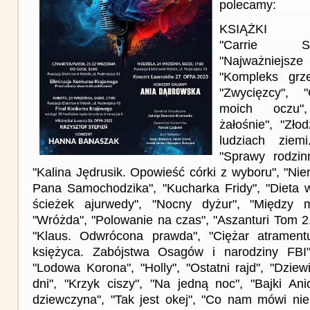
polecamy:
KSIĄŻKI
"Carrie S
"Najważniej
"Kompleks grze
"Zwycięzcy", 
moich oczu"
żałośnie", "Zło
ludziach ziem
"Sprawy rodzin
"Kalina Jędrusik. Opowieść córki z wyboru", "Nie
Pana Samochodzika", "Kucharka Fridy", "Dieta 
ścieżek ajurwedy", "Nocny dyżur", "Między 
"Wróżda", "Polowanie na czas", "Aszanturi Tom 2
"Klaus. Odwrócona prawda", "Ciężar atramen
księżyca. Zabójstwa Osagów i narodziny FBI"
"Lodowa Korona", "Holly", "Ostatni rajd", "Dzie
dni", "Krzyk ciszy", "Na jedną noc", "Bajki An
dziewczyna", "Tak jest okej", "Co nam mówi ni