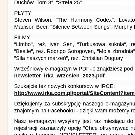
Duchów. Tom 3", "Strefa 25"
PŁYTY
Steven Wilson, "The Harmony Codex", Lovat
Madison Beer, "Silence Between Songs", Murphy R
FILMY
"Limbo", reż. Ivan Sen, "Turkusowa suknia", r
"Bestie", reż. Rodrigo Sorogoyen, "Moja zbrodnia"
"Siła naszych marzeń", reż. Christian Duguay
Wrześniowy e-magazyn w PDF-ie znajdziesz pod l
newsletter_irka_wrzesien_2023.pdf
Szukajcie też nowych konkursów w IRCE:
http://www.irka.com.pl/portal/SiteContent?ite
Dziękujemy za subskrypcję naszego e-magazynu 
znajomym na Facebooku - dzięki Wam możemy roz
Nasz e-magazyn wysyłany jest raz miesiącu do 
rejestracji zaznaczyły opcję "Chcę otrzymywać ne
maila o temacie "NEWSLETTER" na adres: irka(a