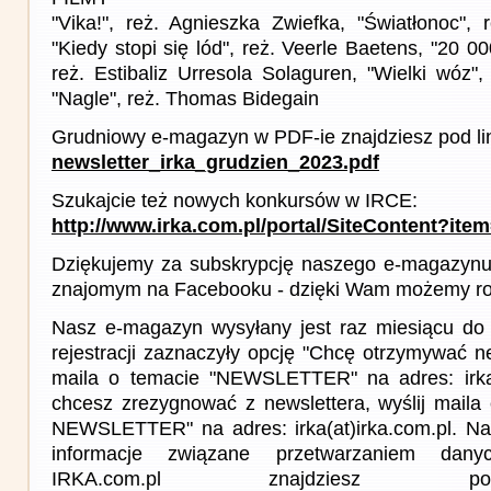
"Vika!", reż. Agnieszka Zwiefka, "Światłonoc", 
"Kiedy stopi się lód", reż. Veerle Baetens, "20 0
reż. Estibaliz Urresola Solaguren, "Wielki wóz", 
"Nagle", reż. Thomas Bidegain
Grudniowy e-magazyn w PDF-ie znajdziesz pod li
newsletter_irka_grudzien_2023.pdf
Szukajcie też nowych konkursów w IRCE:
http://www.irka.com.pl/portal/SiteContent?ite
Dziękujemy za subskrypcję naszego e-magazynu 
znajomym na Facebooku - dzięki Wam możemy roz
Nasz e-magazyn wysyłany jest raz miesiącu do 
rejestracji zaznaczyły opcję "Chcę otrzymywać ne
maila o temacie "NEWSLETTER" na adres: irka(a
chcesz zrezygnować z newslettera, wyślij mail
NEWSLETTER" na adres: irka(at)irka.com.pl. Na
informacje związane przetwarzaniem da
IRKA.com.pl znajdziesz p