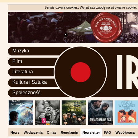
Serwis używa cookies. Wyrażasz zgodę na używanie cookie, zg
Muzyka
Film
Literatura
Kultura i Sztuka
Społeczność
News
Wydarzenia
O nas
Regulamin
Newsletter
FAQ
Współpraca