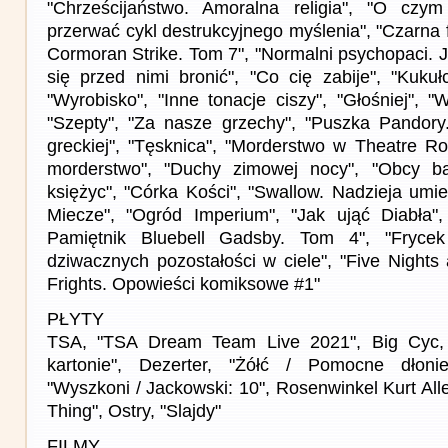
"Chrześcijaństwo. Amoralna religia", "O czy
przerwać cykl destrukcyjnego myślenia", "Czarna f
Cormoran Strike. Tom 7", "Normalni psychopaci. J
się przed nimi bronić", "Co cię zabije", "Kukułc
"Wyrobisko", "Inne tonacje ciszy", "Głośniej", "W
"Szepty", "Za nasze grzechy", "Puszka Pandory.
greckiej", "Tęsknica", "Morderstwo w Theatre Ro
morderstwo", "Duchy zimowej nocy", "Obcy ba
księżyc", "Córka Kości", "Swallow. Nadzieja umie
Miecze", "Ogród Imperium", "Jak ująć Diabła"
Pamiętnik Bluebell Gadsby. Tom 4", "Fryce
dziwacznych pozostałości w ciele", "Five Nights
Frights. Opowieści komiksowe #1"
PŁYTY
TSA, "TSA Dream Team Live 2021", Big Cyc,
kartonie", Dezerter, "Żółć / Pomocne dłoni
"Wyszkoni / Jackowski: 10", Rosenwinkel Kurt Al
Thing", Ostry, "Slajdy"
FILMY