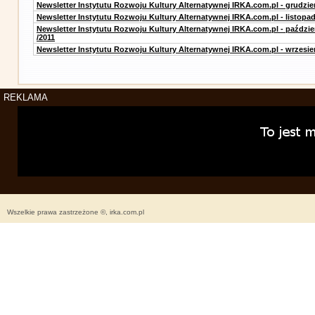
Newsletter Instytutu Rozwoju Kultury Alternatywnej IRKA.com.pl - grudzie
Newsletter Instytutu Rozwoju Kultury Alternatywnej IRKA.com.pl - listopad
Newsletter Instytutu Rozwoju Kultury Alternatywnej IRKA.com.pl - paździe
/2011
Newsletter Instytutu Rozwoju Kultury Alternatywnej IRKA.com.pl - wrzesie
REKLAMA
Wszelkie prawa zastrzeżone ©, irka.com.pl