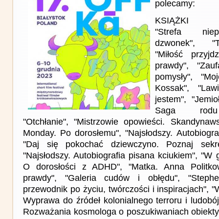
polecamy:
KSIĄŻKI
"Strefa niep
dzwonek", "T
"Miłość przyjd
prawdy", "Zauf
pomysły", "Mo
Kossak", "Law
jestem", "Jemio
Saga rodu 
"Otchłanie", "Mistrzowie opowieści. Skandyna
Monday. Po dorosłemu", "Najsłodszy. Autobiograf
"Daj się pokochać dziewczyno. Poznaj sekre
"Najsłodszy. Autobiografia pisana kciukiem", "W g
O dorosłości z ADHD", "Matka. Anna Politko
prawdy", "Galeria cudów i obłędu", "Steph
przewodnik po życiu, twórczości i inspiracjach", "
Wyprawa do źródeł kolonialnego terroru i ludobó
Rozważania kosmologa o poszukiwaniach obiektyw