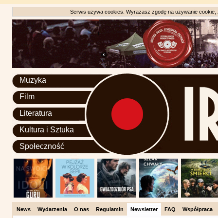
Serwis używa cookies. Wyrażasz zgodę na używanie cookie, zg
Muzyka
Film
Literatura
Kultura i Sztuka
Społeczność
News
Wydarzenia
O nas
Regulamin
Newsletter
FAQ
Współpraca