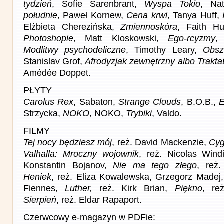
tydzień
, Sofie Sarenbrant,
Wyspa Tokio
, Na
południe
, Paweł Kornew,
Cena krwi
, Tanya Huff,
Elżbieta Cherezińska,
Zmiennoskóra
, Faith H
Photoshopie
, Matt Kloskowski,
Ego-rcyzmy
,
Modlitwy psychodeliczne
, Timothy Leary,
Obsz
Stanislav Grof,
Afrodyzjak zewnętrzny albo Trakta
Amédée Doppet.
PŁYTY
Carolus Rex
, Sabaton,
Strange Clouds
, B.O.B.,
E
Strzycka,
NOKO
, NOKO,
Trybiki
, Valdo.
FILMY
Tej nocy będziesz mój
, reż. David Mackenzie,
Cy
Valhalla: Mroczny wojownik
, reż. Nicolas Win
Konstantin Bojanov,
Nie ma tego złego
, reż.
Heniek
, reż. Eliza Kowalewska, Grzegorz Madej
Fiennes,
Luther,
reż. Kirk Brian,
Piękno
, re
Sierpień
, reż. Eldar Rapaport.
Czerwcowy e-magazyn w PDFie: