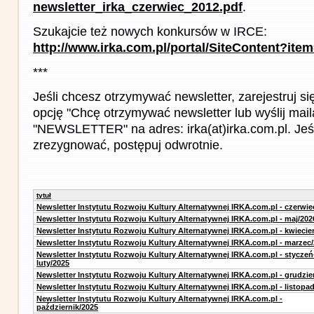
newsletter_irka_czerwiec_2012.pdf
.
Szukajcie też nowych konkursów w IRCE:
http://www.irka.com.pl/portal/SiteContent?ite
***
Jeśli chcesz otrzymywać newsletter, zarejestruj s
opcję "Chcę otrzymywać newsletter lub wyślij mail
"NEWSLETTER" na adres: irka(at)irka.com.pl. Jeśl
zrezygnować, postępuj odwrotnie.
tytuł
Newsletter Instytutu Rozwoju Kultury Alternatywnej IRKA.com.pl - czerwie
Newsletter Instytutu Rozwoju Kultury Alternatywnej IRKA.com.pl - maj/202
Newsletter Instytutu Rozwoju Kultury Alternatywnej IRKA.com.pl - kwiecie
Newsletter Instytutu Rozwoju Kultury Alternatywnej IRKA.com.pl - marzec
Newsletter Instytutu Rozwoju Kultury Alternatywnej IRKA.com.pl - styczeń
luty/2025
Newsletter Instytutu Rozwoju Kultury Alternatywnej IRKA.com.pl - grudzie
Newsletter Instytutu Rozwoju Kultury Alternatywnej IRKA.com.pl - listopa
Newsletter Instytutu Rozwoju Kultury Alternatywnej IRKA.com.pl -
październik/2025