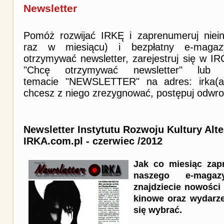
Newsletter
Pomóż rozwijać IRKĘ i zaprenumeruj niein
raz w miesiącu) i bezpłatny e-magaz
otrzymywać newsletter, zarejestruj się w I
"Chcę otrzymywać newsletter" lub 
temacie "NEWSLETTER" na adres: irka(at)i
chcesz z niego zrezygnować, postępuj odwro
Newsletter Instytutu Rozwoju Kultury Alt
IRKA.com.pl - czerwiec /2012
Jak co miesiąc zap
naszego e-maga
znajdziecie nowości l
kinowe oraz wydarze
się wybrać.