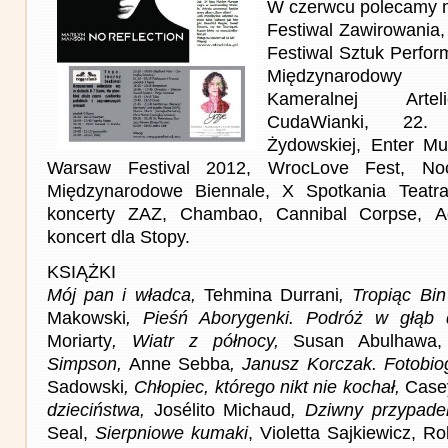
W czerwcu polecamy m
Festiwal Zawirowania
Festiwal Sztuk Perfo
Międzynarodowy 
Kameralnej Artel
CudaWianki, 22. 
Żydowskiej, Enter Mu
Warsaw Festival 2012, WrocLove Fest, N
Międzynarodowe Biennale, X Spotkania Teatra
koncerty ZAZ, Chambao, Cannibal Corpse, A
koncert dla Stopy.
KSIĄŻKI
Mój pan i władca,
Tehmina Durrani
, Tropiąc Bi
Makowski
, Pieśń Aborygenki. Podróż w głąb d
Moriarty
, Wiatr z północy,
Susan Abulhawa,
Simpson,
Anne Sebba
, Janusz Korczak. Fotobio
Sadowski
, Chłopiec, którego nikt nie kochał,
Case
dzieciństwa,
Josélito Michaud
, Dziwny przypade
Seal,
Sierpniowe kumaki
, Violetta Sajkiewicz, R