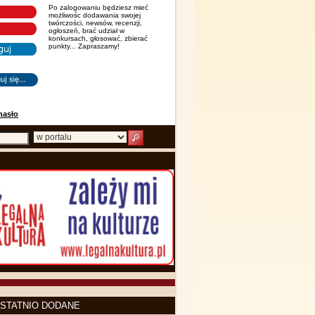
Po zalogowaniu będziesz mieć
możliwośc dodawania swojej
twórczości, newsów, recenzji,
ogłoszeń, brać udział w
konkursach, głosować, zbierać
punkty... Zapraszamy!
hasło
STATNIO DODANE