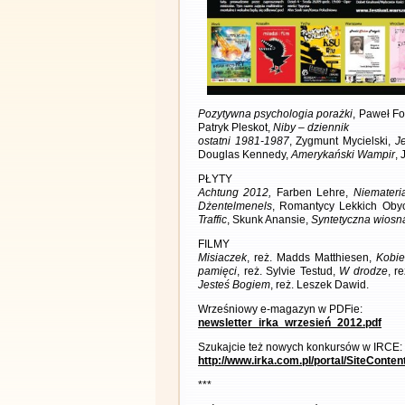
Pozytywna psychologia porażki
, Paweł Fo
Patryk Pleskot,
Niby – dziennik
ostatni 1981-1987
, Zygmunt Mycielski,
Je
Douglas Kennedy,
Amerykański Wampir
, 
PŁYTY
Achtung 2012,
Farben Lehre,
Niemateri
Dżentelmenels
, Romantycy Lekkich Oby
Traffic
, Skunk Anansie,
Syntetyczna wiosn
FILMY
Misiaczek
, reż. Madds Matthiesen,
Kobie
pamięci
, reż. Sylvie Testud,
W drodze
, r
Jesteś Bogiem
, reż. Leszek Dawid.
Wrześniowy e-magazyn w PDFie:
newsletter_irka_wrzesień_2012.pdf
Szukajcie też nowych konkursów w IRCE:
http://www.irka.com.pl/portal/SiteConte
***