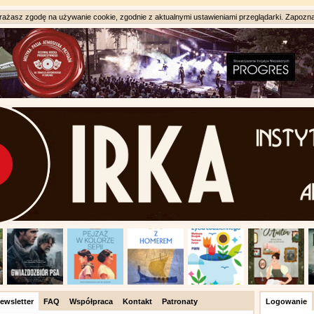
ażasz zgodę na używanie cookie, zgodnie z aktualnymi ustawieniami przeglądarki. Zapozna
ewsletter
FAQ
Współpraca
Kontakt
Patronaty
Logowanie