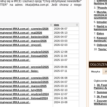
2.
Everyth
estruj się w IRCE i zaznacz opcję "Chcę otrzymywać newsletter"
Nothing H
ER" na adres: irka(at)irka.com.pl. Jeśli chcesz z niego
3.
"Przech
4.
Muzyka 
recenzja p
szumienie
5.
Intruder
data
6.
Naród n
ernatywnej IRKA.com.pl - czerwiec/2026
2026-06-07
kamienio
ernatywnej IRKA.com.pl - maj/2026
2026-05-13
7.
Eidos
ernatywnej IRKA.com.pl - kwiecien/2026
2026-04-07
8.
Kwasożł
Agnieszki
ernatywnej IRKA.com.pl - marzec/2026
2026-03-03
ernatywnej IRKA.com.pl - styczeń-
2026-02-03
9.
Odbycie
10.
Teoria
ernatywnej IRKA.com.pl - grudzień/2025
2025-12-08
rnatywnej IRKA.com.pl - listopad/2025
2025-11-04
ernatywnej IRKA.com.pl -
2025-10-07
OGŁOSZEN
ernatywnej IRKA.com.pl - wrzesień/2025
2025-09-06
rnatywnej IRKA.com.pl - lipiec-
2025-07-11
Muzyka
F
ernatywnej IRKA.com.pl - czerwiec/2025
2025-06-08
Ogłoszeni
ernatywnej IRKA.com.pl - kwiecień/2025
2025-04-07
1.
18. Fest
ernatywnej IRKA.com.pl - marzec/2025
2025-03-10
Pamięci A
rnatywnej IRKA.com.pl - luty/2025
2025-02-10
2.
Summer 
ernatywnej IRKA.com.pl - grudzień/2024
2024-12-07
3.
26. Fes
rnatywnej IRKA.com.pl - listopad/2024
2024-11-06
4.
Życzym
ernatywnej IRKA.com.pl -
2024-10-08
Wielkanoc