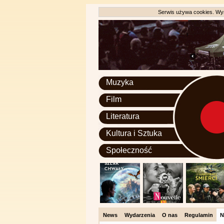
Serwis używa cookies. Wyr
Muzyka
Film
Literatura
Kultura i Sztuka
Społeczność
News
Wydarzenia
O nas
Regulamin
N