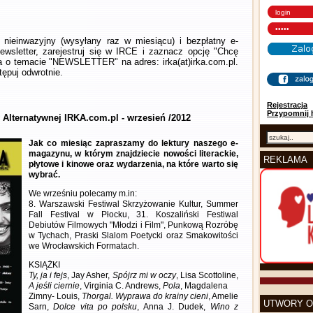
nieinwazyjny (wysyłany raz w miesiącu) i bezpłatny e-
wsletter, zarejestruj się w IRCE i zaznacz opcję "Chcę
la o temacie "NEWSLETTER" na adres: irka(at)irka.com.pl.
ępuj odwrotnie.
Rejestracja
Przypomnij 
 Alternatywnej IRKA.com.pl - wrzesień /2012
Jak co miesiąc zapraszamy do lektury naszego e-
magazynu, w którym znajdziecie nowości literackie,
REKLAMA
płytowe i kinowe oraz wydarzenia, na które warto się
wybrać.
We wrześniu polecamy m.in:
8. Warszawski Festiwal Skrzyżowanie Kultur, Summer
Fall Festival w Płocku, 31. Koszaliński Festiwal
Debiutów Filmowych "Młodzi i Film", Punkową Rozróbę
w Tychach, Praski Slalom Poetycki oraz Smakowitości
we Wrocławskich Formatach.
KSIĄŻKI
Ty, ja i fejs
, Jay Asher,
Spójrz mi w oczy
, Lisa Scottoline,
A jeśli ciernie
, Virginia C. Andrews,
Pola
, Magdalena
Zimny- Louis,
Thorgal. Wyprawa do krainy cieni
, Amelie
UTWORY O
Sarn,
Dolce vita po polsku
, Anna J. Dudek,
Wino z