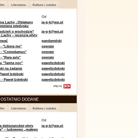
ilm
Literatura
Kultura i sztuka
Od
 na Lachy „Obłąkany
ja-g-k@wp.pl
premiera teledysku
odzień o wschodzie”
ja-g-k@wp.pl
 Lachy – recenzja płyty
lować
pandaredski
 - "Libera me"
operate
e - "Comedamus"
operate
- "Rara avis"
operate
u "Tamta noc"
pawelizdebski
nki na żądanie
pawelizdebski
 Paweł Izdebski
pawelizdebski
 - Paweł Izdebski
pawelizdebski
więcej
 OSTATNIO DODANE
ilm
Literatura
Kultura i sztuka
Od
a debiutanckiej płyty
ja-g-k@wp.pl
lia” – ludowego „małego