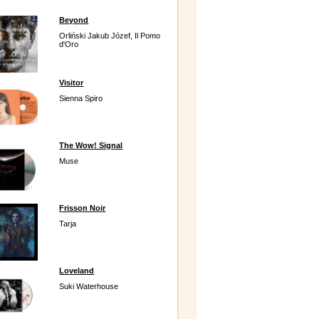
Beyond
Orliński Jakub Józef, Il Pomo
d'Oro
Visitor
Sienna Spiro
The Wow! Signal
Muse
Frisson Noir
Tarja
Loveland
Suki Waterhouse