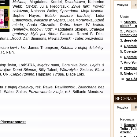
Malwiną
, Magdalena Kordel,
Dziedzictwo,
Katherine
Muzyka
F
Webb,
tuż-tuż
, Julia Fiedorczuk,
Żywe lalki. Powrót
seksizmu
, Natasha Walter,
Sprzedana. Moja historia
,
Sophie Hayes,
Bolało jeszcze bardziej
, Lidia
Utwór
Ostałowska,
Wakacje w Nepalu
, Olga Morawska,
Dzień
1.
Strachy
miodu
, Annia Ciezadło,
Dobra krew. W krainie
obłok” – 
reniferów, bogów i ludzi
, Magdalena Skopek,
Strategie
2.
„Przech
geniuszy. Myśl jak Albert Einstein
, Robert B. Dilts,
Strachy na
rtuna,
Drood,
Dan Simmons,
Niewiadomski - zabić prezydenta
,
3.
deeska
4.
Operate
zioro krwi i łez
, James Thompson,
Kobieta z piątej dzielnicy
,
5.
Operat
J.R. Rain.
6.
Operate 
7.
Ano Yor
alny świat
, LóóSTRA,
Między nami
, Dominika Zioło,
Lejdis &
8.
Przysta
czajów,
Dead Silence
, Billy Talent,
Wilczelyko
, Skubas,
Black
9.
Niebo -
a,
UR,
Ciepło / zimno
, Happsad,
Frruuu
, Blade Loki.
10.
No Cóż
ta z piątej dzielnicy
, reż. Paweł Pawlikowski,
Zakochana bez
eż. Walter Salles,
Pozdrowienia z raju
, reż. Brillante Mendoza,
RECENZJE
Muzyka
F
Recenzja
nt?item=contest
.
1.
Recenzj
Tulia „Tu
dzieła”