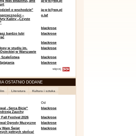
ing Was Beautiful, and
ja-g-k@wp.pl
urt
odzień o wschodzie"
ja-g-k@wp.pl
sprzeczności –
o.laf
łyty Kaliny „Czyste
”
blackrose
asz bardzo lubi
blackrose
wać
blackrose
opy w studiu im.
blackrose
 Osieckiej w Warszawie
 Szaleństwa
blackrose
 Splątania
blackrose
więcej
IA OSTATNIO DODANE
ilm
Literatura
Kultura i sztuka
e
Od
iwal „Serca Bicie”
blackrose
ndrzeja Zauchy
Fall Festival 2026
blackrose
tiwal Ogrody Muzyczne
blackrose
y Wam Świąt
blackrose
nych pełnych słońca!