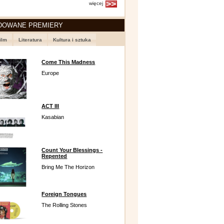
więcej
DOWANE PREMIERY
ilm
Literatura
Kultura i sztuka
Come This Madness
Europe
ACT III
Kasabian
Count Your Blessings -
Repented
Bring Me The Horizon
Foreign Tongues
The Rolling Stones