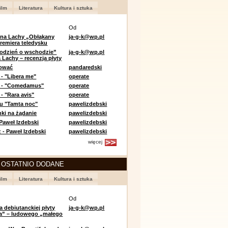
ilm
Literatura
Kultura i sztuka
Od
 na Lachy „Obłąkany
ja-g-k@wp.pl
premiera teledysku
odzień o wschodzie”
ja-g-k@wp.pl
 Lachy – recenzja płyty
lować
pandaredski
 - "Libera me"
operate
e - "Comedamus"
operate
- "Rara avis"
operate
u "Tamta noc"
pawelizdebski
nki na żądanie
pawelizdebski
 Paweł Izdebski
pawelizdebski
 - Paweł Izdebski
pawelizdebski
więcej
 OSTATNIO DODANE
ilm
Literatura
Kultura i sztuka
Od
a debiutanckiej płyty
ja-g-k@wp.pl
lia” – ludowego „małego