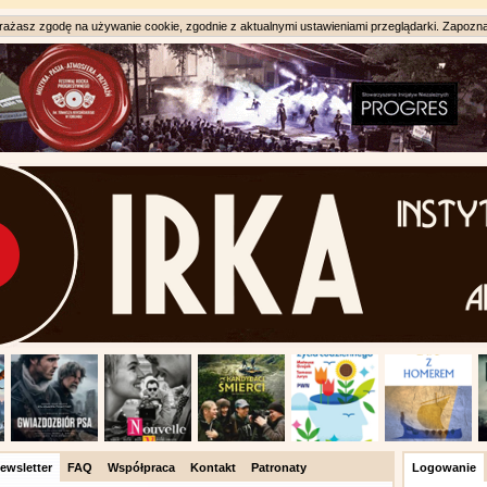
ażasz zgodę na używanie cookie, zgodnie z aktualnymi ustawieniami przeglądarki. Zapozna
ewsletter
FAQ
Współpraca
Kontakt
Patronaty
Logowanie