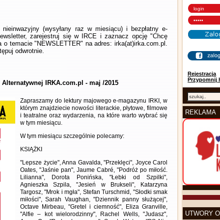
nieinwazyjny (wysyłany raz w miesiącu) i bezpłatny e-
wsletter, zarejestruj się w IRCE i zaznacz opcję "Chcę
la o temacie "NEWSLETTER" na adres: irka(at)irka.com.pl.
ępuj odwrotnie.
Rejestracja
Przypomnij 
 Alternatywnej IRKA.com.pl - maj /2015
Zapraszamy do lektury majowego e-magazynu IRKI, w
którym znajdziecie nowości literackie, płytowe, filmowe
REKLAMA
i teatralne oraz wydarzenia, na które warto wybrać się
w tym miesiącu.
W tym miesiącu szczególnie polecamy:
KSIĄŻKI
"Lepsze życie", Anna Gavalda, "Przeklęci", Joyce Carol
Oates, "Jaśnie pan", Jaume Cabré, "Podróż po miłość.
Lilianna", Dorota Ponińska, "Łebki od Szpilki",
Agnieszka Szpila, "Jesień w Brukseli", Katarzyna
Targosz, "Mrok i mgła", Stefan Turschmid, "Słodki smak
miłości", Sarah Vaughan, "Dziennik panny służącej",
Octave Mirbeau, "Gretel i ciemność", Eliza Granville,
UTWORY O
"Alfie – kot wielorodzinny", Rachel Wells, "Judasz",