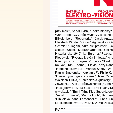
przy mnie", Sandi Lynn, "Epoka hipokryzj
Waris Dirie, "Czy Bóg wybaczy siostrze 
Eijkelenborg, "Reporterka", Jacek Antc
Elizabeth Winder, "Gołas", Agnieszka Go
Schmidt, "Błagam, tylko nie profesor", 
Stefan i Wacek", Mariusz Urbanek, "Cel za
Historia roku 1945", Ian Buruma, "Rozkaz
Piotrowski, "Rycerze krzyża i miecza", And
Rzeczywistość i legenda", Jerzy Strzelcz
nauka”, Kip Thorne, Piekło odzyskane”
"Niebezpieczny dar", Marcus Sakey, "W s
Pan w Smoleńsku, kapitanie?", Philip K
"Dziewczyna ognia i cierni", Rae Carson
Wojciech Dutka, "Dziedziczka guślarzy",
Zawadzka, "Alicja, królowa zombi", Gena 
"Następczyni", Kiera Cass, "Emi i Tajny 
w wakacje", "Emi i Tajny Klub Superdziew
Źrebaki i rumaki", "Panna Foch", Barbar
"Biblioteka pana Lemoncella", Chris Gra
konikiem polnym", "Z.M.I.A.N.A. Musze sza
PŁYTY