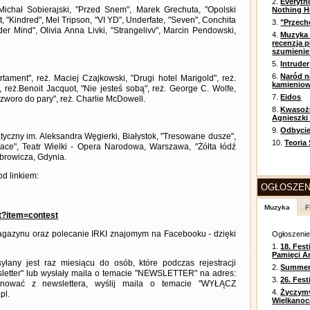
2.
Everyth
Michał Sobierajski, "Przed Snem", Marek Grechuta, "Opolski
Nothing H
, "Kindred", Mel Tripson, "VI YD", Underfate, "Seven", Conchita
3.
"Przech
er Mind", Olivia Anna Livki, "Strangelivv", Marcin Pendowski,
4.
Muzyka 
recenzja p
szumienie
5.
Intruder
6.
Naród n
ament", reż. Maciej Czajkowski, "Drugi hotel Marigold", reż.
kamienio
reż.Benoit Jacquot, "Nie jesteś sobą", reż. George C. Wolfe,
7.
Eidos
zworo do pary", reż. Charlie McDowell.
8.
Kwasożł
Agnieszki
9.
Odbycie
atyczny im. Aleksandra Węgierki, Białystok, "Tresowane dusze",
10.
Teoria
ce", Teatr Wielki - Opera Narodowa, Warszawa, "Żółta łódź
browicza, Gdynia.
d linkiem:
OGŁOSZEN
Muzyka
F
nt?item=contest
gazynu oraz polecanie IRKI znajomym na Facebooku - dzięki
Ogłoszeni
1.
18. Fest
Pamięci A
any jest raz miesiącu do osób, które podczas rejestracji
2.
Summer 
letter" lub wysłały maila o temacie "NEWSLETTER" na adres:
3.
26. Fes
ezygnować z newslettera, wyślij maila o temacie "WYŁĄCZ
4.
Życzym
pl.
Wielkanoc