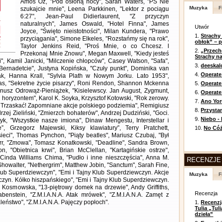
Amos Oz, "Pod osłoną nocy", Sarah Waters, "PS Nie
Muzyka
F
szukajcie mnie", Leena Parkkinen, "Lektor z pociągu
6:27", Jean-Paul Didierlaurent, "Z przyczyn
naturalnych", James Oswald, "Hotel Finna", James
Utwór
Joyce, "Święto nieistotności", Milan Kundera, "Prawo
1.
Strachy
przyciągania", Simone Elkeles, "Rozstańmy się na rok",
obłok” – 
Taylor Jenkins Reid, "Proś Mnie, o co Chcesz. I
2.
„Przech
Przekonaj Mnie Znowu", Megan Maxwell, "Kiedy jesteś
Strachy na
i", Kamil Janicki, "Milczenie chłopców", Casey Watson, "Safa",
3.
deeska
Bernadetcie", Justyna Kopińska, "Czuły punkt", Dominika van
4.
Operate
zak, Hanna Krall, "Sylvia Plath w Nowym Jorku. Lato 1953",
łas, "Sekretne życie pisarzy", Roni Rendon, Shannon Mckenna
5.
Operat
Janusz Odrowąż-Pieniążek, "Kisielewscy. Jan August, Zygmunt,
6.
Operate 
 horyzontem", Karol K. Soyka, Krzysztof Kotowski, "Rok zerowy.
7.
Ano Yor
: Trzaskać! Zapomniane akcje polskiego podziemia", Remigiusz
8.
Przysta
rzej Zieliński, "Zmierzch bohaterów", Andrzej Dudziński, "Goci.
9.
Niebo -
yk, "Wszystkie nasze imiona", Dinaw Mengestu, Interstellar i
, Grzegorz Majewski, Kiksy klawiatury”, Terry Pratchett,
10.
No Cóż
ieci", Thomas Pynchon, "Piąty beatles", Mariusz Czubaj, "Był
err, "Zmowa", Tomasz Konatkowski, "Deadline", Sandra Brown,
, "Obietnica krwi", Brian McClellan, "Kartagińskie ostrze",
 Cinda Williams Chima, "Pudło i inne nieszczęścia", Anna M.
RECENZJE
Showalter, "Nethergrim", Matthew Jobin, "Sanctum", Sarah Fine,
Klub Superdziewczyn", "Emi i Tajny Klub Superdziewczyn. Akcje
Muzyka
F
czyn. Kółko hiszpańskiego", "Emi i Tajny Klub Superdziewczyn.
a Kosmowska, "13-piętrowy domek na drzewie", Andy Griffiths,
Recenzja
benstein, "Z.M.I.A.N.A. Atak mrówek", "Z.M.I.A.N.A. Zamęt z
leństwo", "Z.M.I.A.N.A. Pajęczy popłoch".
1.
Recenzj
Tulia „Tu
dzieła”