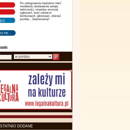
Po zalogowaniu będziesz mieć
możliwośc dodawania swojej
twórczości, newsów, recenzji,
ogłoszeń, brać udział w
konkursach, głosować, zbierać
punkty... Zapraszamy!
hasło
STATNIO DODANE