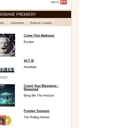
więcej
DOWANE PREMIERY
ilm
Literatura
Kultura i sztuka
Come This Madness
Europe
ACT III
Kasabian
Count Your Blessings -
Repented
Bring Me The Horizon
Foreign Tongues
The Rolling Stones