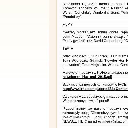
Aleksander Dębicz, "Cinematic Piano", 
Korowód: Koncerty. Volume 5", Passion Pit
Wurst, "Conchita", Mumford & Sons, "Wild
"Pendofsky".
FILMY
"Sekrety morza", reż. Tomm Moore, "Apart
John Madden, "Dziennik panny służącej", 
"Mapy gwiazd", reż. David Cronenberg, "C
TEATR
"Pięć kino cukru", Gur Koren, Teatr Dram
Teatr Wybrzeże, Gdańsk, "Powder Her Fa
podwodna", Teatr Miejski im. Witolda Gom
Majowy e-magazyn w PDFie znajdziesz po
newsletter_irka_maj_2015.pdf
Szukajcie też nowych konkursów w IRCE:
http://www.irka.com.pl/portal/SiteConte
Dziękujemy za subskrypcję naszego e-ma
Wam możemy rozwijać portal!
Przypominamy, że nasz e-magazyn wysył
zaznaczyły opcję "Chcę otrzymywać news
irka(at)irka.com.pl. Jeśli chcesz zr
NEWSLETTER" na adres: irka(at)irka.com.