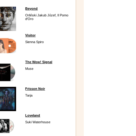
Beyond
Orliński Jakub Józef, Il Pomo
d'Oro
Visitor
Sienna Spiro
The Wow! Signal
Muse
Frisson Noir
Tarja
Loveland
Suki Waterhouse