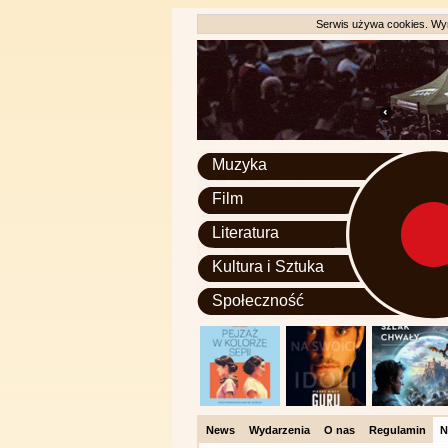
Serwis używa cookies. Wyr
Muzyka
Film
Literatura
Kultura i Sztuka
Społeczność
News
Wydarzenia
O nas
Regulamin
N