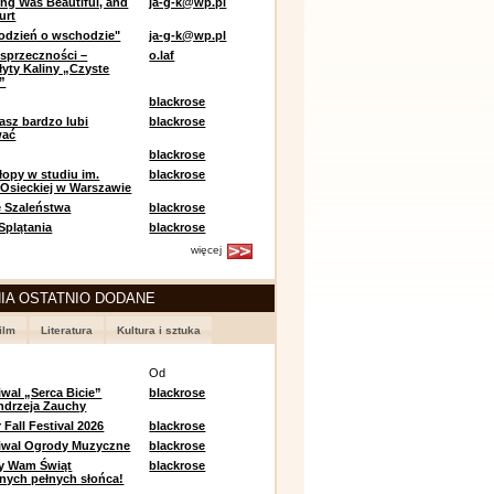
ing Was Beautiful, and
ja-g-k@wp.pl
urt
odzień o wschodzie"
ja-g-k@wp.pl
sprzeczności –
o.laf
łyty Kaliny „Czyste
”
blackrose
asz bardzo lubi
blackrose
wać
blackrose
opy w studiu im.
blackrose
 Osieckiej w Warszawie
 Szaleństwa
blackrose
 Splątania
blackrose
więcej
IA OSTATNIO DODANE
ilm
Literatura
Kultura i sztuka
e
Od
iwal „Serca Bicie”
blackrose
ndrzeja Zauchy
Fall Festival 2026
blackrose
tiwal Ogrody Muzyczne
blackrose
y Wam Świąt
blackrose
nych pełnych słońca!