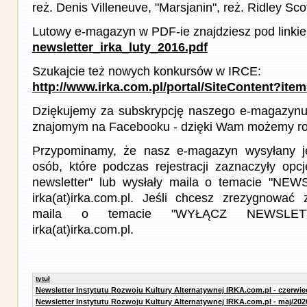
reż. Denis Villeneuve, "Marsjanin", reż. Ridley Sco
Lutowy e-magazyn w PDF-ie znajdziesz pod linki
newsletter_irka_luty_2016.pdf
Szukajcie też nowych konkursów w IRCE:
http://www.irka.com.pl/portal/SiteContent?ite
Dziękujemy za subskrypcję naszego e-magazynu 
znajomym na Facebooku - dzięki Wam możemy roz
Przypominamy, że nasz e-magazyn wysyłany j
osób, które podczas rejestracji zaznaczyły op
newsletter" lub wysłały maila o temacie "NE
irka(at)irka.com.pl. Jeśli chcesz zrezygnować z
maila o temacie "WYŁĄCZ NEWSLET
irka(at)irka.com.pl.
tytuł
Newsletter Instytutu Rozwoju Kultury Alternatywnej IRKA.com.pl - czerwie
Newsletter Instytutu Rozwoju Kultury Alternatywnej IRKA.com.pl - maj/202