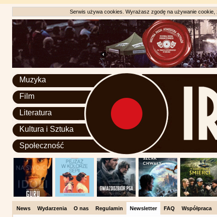
Serwis używa cookies. Wyrażasz zgodę na używanie cookie, zg
Muzyka
Film
Literatura
Kultura i Sztuka
Społeczność
News
Wydarzenia
O nas
Regulamin
Newsletter
FAQ
Współpraca