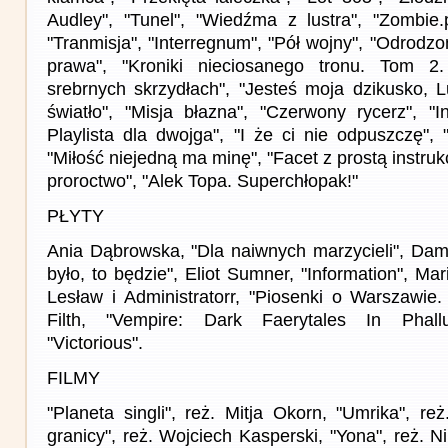
Audley", "Tunel", "Wiedźma z lustra", "Zombie.
"Tranmisja", "Interregnum", "Pół wojny", "Odrodzo
prawa", "Kroniki nieciosanego tronu. Tom 2
srebrnych skrzydłach", "Jesteś moja dzikusko, 
światło", "Misja błazna", "Czerwony rycerz", "I
Playlista dla dwojga", "I że ci nie odpuszczę",
"Miłość niejedną ma minę", "Facet z prostą instru
proroctwo", "Alek Topa. Superchłopak!"
PŁYTY
Ania Dąbrowska, "Dla naiwnych marzycieli", Dam
było, to będzie", Eliot Sumner, "Information", Ma
Lesław i Administratorr, "Piosenki o Warszawie.
Filth, "Vempire: Dark Faerytales In Phallu
"Victorious".
FILMY
"Planeta singli", reż. Mitja Okorn, "Umrika", re
granicy", reż. Wojciech Kasperski, "Yona", reż. N