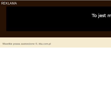
REKLAMA
Wszelkie prawa zastrzeżone ©, irka.com.pl