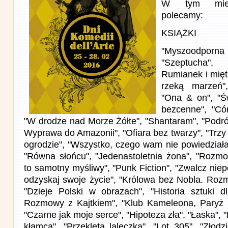
W tym miesi
polecamy:
KSIĄŻKI
"Myszoodpo
"Szeptucha"
Rumianek i mięt
rzeką marzeń",
"Ona & on", "Ś
bezcenne", "Có
"W drodze nad Morze Żółte", "Shantaram", "Podró
Wyprawa do Amazonii", "Ofiara bez twarzy", "Trzy 
ogrodzie", "Wszystko, czego wam nie powiedziałam
"Równa słońcu", "Jedenastoletnia żona", "Rozm
to samotny myśliwy", "Punk Fiction", "Zwalcz niep
odzyskaj swoje życie", "Królowa bez Nobla. Ro
"Dzieje Polski w obrazach", "Historia sztuki dl
Rozmowy z Kajtkiem", "Klub Kameleona, Paryż 1
"Czarne jak moje serce", "Hipoteza zła", "Łaska", "
kłamca", "Przeklęta laleczka", "Lot 305", "Złodz