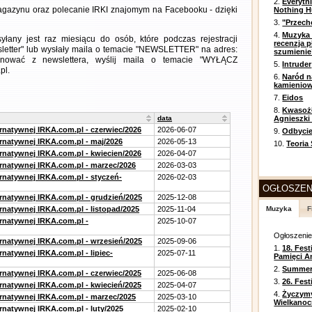
2.
Everyth
gazynu oraz polecanie IRKI znajomym na Facebooku - dzięki
Nothing H
3.
"Przech
4.
Muzyka 
any jest raz miesiącu do osób, które podczas rejestracji
recenzja p
letter" lub wysłały maila o temacie "NEWSLETTER" na adres:
szumienie
ezygnować z newslettera, wyślij maila o temacie "WYŁĄCZ
5.
Intruder
pl.
6.
Naród n
kamienio
7.
Eidos
8.
Kwasożł
data
Agnieszki
ernatywnej IRKA.com.pl - czerwiec/2026
2026-06-07
9.
Odbycie
ernatywnej IRKA.com.pl - maj/2026
2026-05-13
10.
Teoria
ernatywnej IRKA.com.pl - kwiecien/2026
2026-04-07
ernatywnej IRKA.com.pl - marzec/2026
2026-03-03
ernatywnej IRKA.com.pl - styczeń-
2026-02-03
OGŁOSZEN
ernatywnej IRKA.com.pl - grudzień/2025
2025-12-08
rnatywnej IRKA.com.pl - listopad/2025
2025-11-04
Muzyka
F
ernatywnej IRKA.com.pl -
2025-10-07
Ogłoszeni
ernatywnej IRKA.com.pl - wrzesień/2025
2025-09-06
1.
18. Fest
rnatywnej IRKA.com.pl - lipiec-
2025-07-11
Pamięci A
2.
Summer 
ernatywnej IRKA.com.pl - czerwiec/2025
2025-06-08
3.
26. Fes
ernatywnej IRKA.com.pl - kwiecień/2025
2025-04-07
4.
Życzym
ernatywnej IRKA.com.pl - marzec/2025
2025-03-10
Wielkanoc
rnatywnej IRKA.com.pl - luty/2025
2025-02-10