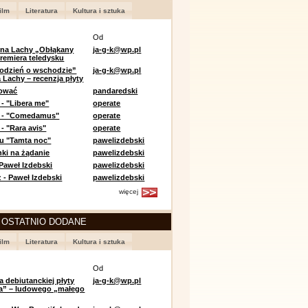
ilm
Literatura
Kultura i sztuka
Od
 na Lachy „Obłąkany
ja-g-k@wp.pl
premiera teledysku
odzień o wschodzie”
ja-g-k@wp.pl
 Lachy – recenzja płyty
lować
pandaredski
 - "Libera me"
operate
e - "Comedamus"
operate
- "Rara avis"
operate
u "Tamta noc"
pawelizdebski
nki na żądanie
pawelizdebski
 Paweł Izdebski
pawelizdebski
 - Paweł Izdebski
pawelizdebski
więcej
 OSTATNIO DODANE
ilm
Literatura
Kultura i sztuka
Od
a debiutanckiej płyty
ja-g-k@wp.pl
lia” – ludowego „małego