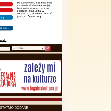
Po zalogowaniu będziesz mieć
możliwośc dodawania swojej
twórczości, newsów, recenzji,
ogłoszeń, brać udział w
konkursach, głosować, zbierać
punkty... Zapraszamy!
hasło
STATNIO DODANE