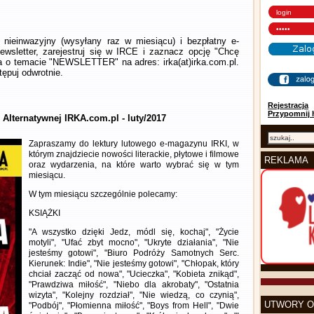
nieinwazyjny (wysyłany raz w miesiącu) i bezpłatny e-
wsletter, zarejestruj się w IRCE i zaznacz opcję "Chcę
la o temacie "NEWSLETTER" na adres: irka(at)irka.com.pl.
ępuj odwrotnie.
Rejestracja
Przypomnij 
 Alternatywnej IRKA.com.pl - luty/2017
Zapraszamy do lektury lutowego e-magazynu IRKI, w
którym znajdziecie nowości literackie, płytowe i filmowe
REKLAMA
oraz wydarzenia, na które warto wybrać się w tym
miesiącu.
W tym miesiącu szczególnie polecamy:
KSIĄŻKI
"A wszystko dzięki Jedz, módl się, kochaj", "Życie
motyli", "Ufać zbyt mocno", "Ukryte działania", "Nie
jesteśmy gotowi", "Biuro Podróży Samotnych Serc.
Kierunek: Indie", "Nie jesteśmy gotowi", "Chłopak, który
chciał zacząć od nowa", "Ucieczka", "Kobieta znikąd",
"Prawdziwa miłość", "Niebo dla akrobaty", "Ostatnia
wizyta", "Kolejny rozdział", "Nie wiedzą, co czynią",
UTWORY O
"Podbój", "Płomienna miłość", "Boys from Hell", "Dwie