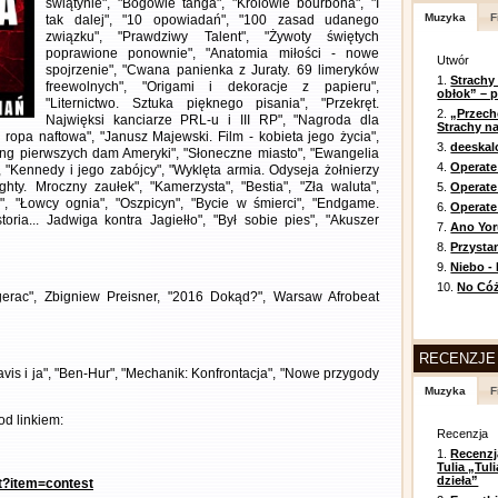
świątynie", "Bogowie tanga", "Królowie bourbona", "I
Muzyka
F
tak dalej", "10 opowiadań", "100 zasad udanego
związku", "Prawdziwy Talent", "Żywoty świętych
poprawione ponownie", "Anatomia miłości - nowe
Utwór
spojrzenie", "Cwana panienka z Juraty. 69 limeryków
1.
Strachy
freewolnych", "Origami i dekoracje z papieru",
obłok” – 
"Liternictwo. Sztuka pięknego pisania", "Przekręt.
2.
„Przech
Najwięksi kanciarze PRL-u i III RP", "Nagroda dla
Strachy na
i ropa naftowa", "Janusz Majewski. Film - kobieta jego życia",
3.
deeska
ing pierwszych dam Ameryki", "Słoneczne miasto", "Ewangelia
4.
Operate
 "Kennedy i jego zabójcy", "Wyklęta armia. Odyseja żołnierzy
hty. Mroczny zaułek", "Kamerzysta", "Bestia", "Zła waluta",
5.
Operat
?", "Łowcy ognia", "Oszpicyn", "Bycie w śmierci", "Endgame.
6.
Operate 
oria... Jadwiga kontra Jagiełło", "Był sobie pies", "Akuszer
7.
Ano Yor
8.
Przysta
9.
Niebo -
10.
No Cóż
erac", Zbigniew Preisner, "2016 Dokąd?", Warsaw Afrobeat
RECENZJE
avis i ja", "Ben-Hur", "Mechanik: Konfrontacja", "Nowe przygody
Muzyka
F
d linkiem:
Recenzja
1.
Recenzj
Tulia „Tu
dzieła”
nt?item=contest