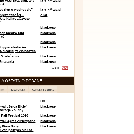
ing Was Beautiful, and
ja-g-k@wp.pl
urt
odzień o wschodzie"
ja-g-k@wp.pl
sprzeczności –
o.laf
łyty Kaliny „Czyste
”
blackrose
asz bardzo lubi
blackrose
wać
blackrose
opy w studiu im.
blackrose
 Osieckiej w Warszawie
 Szaleństwa
blackrose
 Splątania
blackrose
więcej
IA OSTATNIO DODANE
ilm
Literatura
Kultura i sztuka
e
Od
iwal „Serca Bicie”
blackrose
ndrzeja Zauchy
Fall Festival 2026
blackrose
tiwal Ogrody Muzyczne
blackrose
y Wam Świąt
blackrose
nych pełnych słońca!