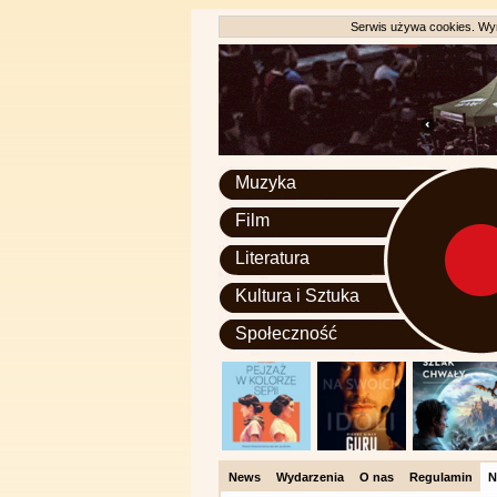
Serwis używa cookies. Wyr
Muzyka
Film
Literatura
Kultura i Sztuka
Społeczność
News
Wydarzenia
O nas
Regulamin
N