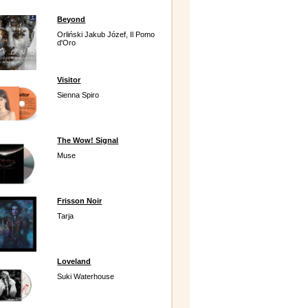
Beyond
Orliński Jakub Józef, Il Pomo
d'Oro
Visitor
Sienna Spiro
The Wow! Signal
Muse
Frisson Noir
Tarja
Loveland
Suki Waterhouse