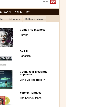
więcej
DOWANE PREMIERY
ilm
Literatura
Kultura i sztuka
Come This Madness
Europe
ACT III
Kasabian
Count Your Blessings -
Repented
Bring Me The Horizon
Foreign Tongues
The Rolling Stones