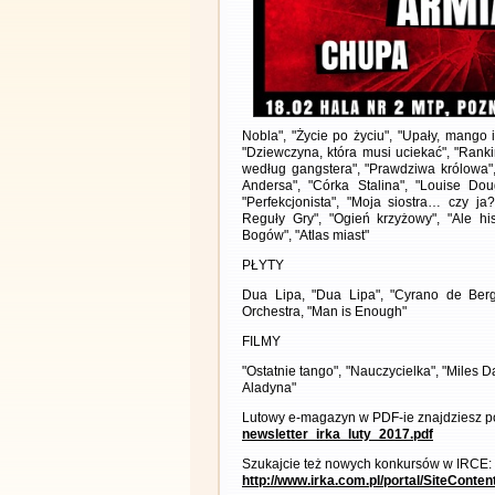
Nobla", "Życie po życiu", "Upały, mango 
"Dziewczyna, która musi uciekać", "Rank
według gangstera", "Prawdziwa królowa",
Andersa", "Córka Stalina", "Louise Doug
"Perfekcjonista", "Moja siostra… czy ja
Reguły Gry", "Ogień krzyżowy", "Ale hist
Bogów", "Atlas miast"
PŁYTY
Dua Lipa, "Dua Lipa", "Cyrano de Berg
Orchestra, "Man is Enough"
FILMY
"Ostatnie tango", "Nauczycielka", "Miles D
Aladyna"
Lutowy e-magazyn w PDF-ie znajdziesz po
newsletter_irka_luty_2017.pdf
Szukajcie też nowych konkursów w IRCE:
http://www.irka.com.pl/portal/SiteConte