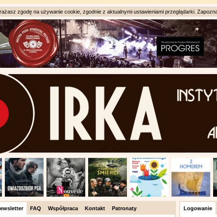
ażasz zgodę na używanie cookie, zgodnie z aktualnymi ustawieniami przeglądarki. Zapozna
ewsletter
FAQ
Współpraca
Kontakt
Patronaty
Logowanie