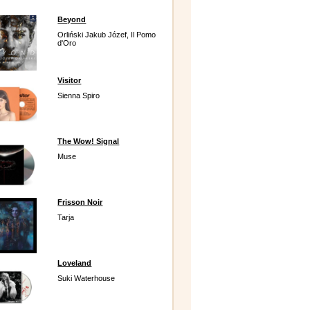
Beyond
Orliński Jakub Józef, Il Pomo
d'Oro
Visitor
Sienna Spiro
The Wow! Signal
Muse
Frisson Noir
Tarja
Loveland
Suki Waterhouse