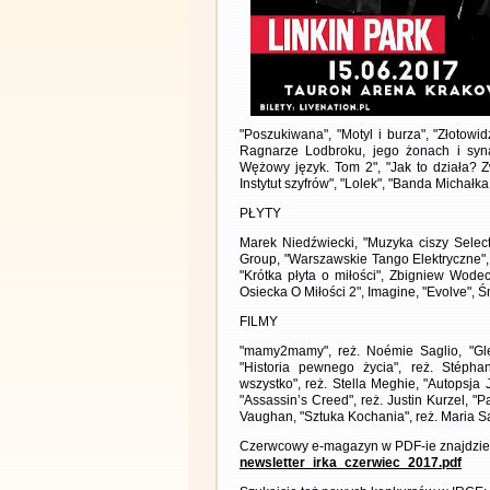
"Poszukiwana", "Motyl i burza", "Złotowi
Ragnarze Lodbroku, jego żonach i syna
Wężowy język. Tom 2", "Jak to działa? Zw
Instytut szyfrów", "Lolek", "Banda Michał
PŁYTY
Marek Niedźwiecki, "Muzyka ciszy Selec
Group, "Warszawskie Tango Elektryczne",
"Krótka płyta o miłości", Zbigniew Wode
Osiecka O Miłości 2", Imagine, "Evolve", Ś
FILMY
"mamy2mamy", reż. Noémie Saglio, "Gle
"Historia pewnego życia", reż. Stépha
wszystko", reż. Stella Meghie, "Autopsja
"Assassin’s Creed", reż. Justin Kurzel, "
Vaughan, "Sztuka Kochania", reż. Maria 
Czerwcowy e-magazyn w PDF-ie znajdzies
newsletter_irka_czerwiec_2017.pdf