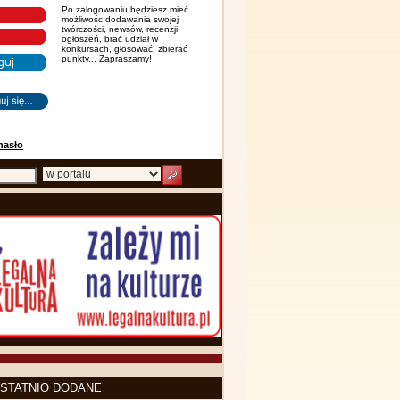
Po zalogowaniu będziesz mieć
możliwośc dodawania swojej
twórczości, newsów, recenzji,
ogłoszeń, brać udział w
konkursach, głosować, zbierać
punkty... Zapraszamy!
hasło
STATNIO DODANE