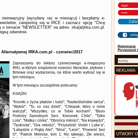
nieinwazyjny (wysyłany raz w miesiącu) i bezpłatny e-
wsletter, zarejestruj się w IRCE i zaznacz opcję "Chcę
la o temacie "NEWSLETTER" na adres: irka(at)irka.com.pl.
ępuj odwrotnie.
Rejestracja
Przypomnij 
y Alternatywnej IRKA.com.pl - czerwiec/2017
Zapraszamy do lektury czerwcowego e-magazynu
IRKI, w którym znajdziecie nowości literackie, płytowe i
REKLAMA
filmowe oraz wydarzenia, na które warto wybrać się w
tym miesiącu.
W tym miesiącu szczególnie polecamy:
KSIĄŻKI
"Kroniki z życia ptaków i ludzi", "Nadwiślańskie serca",
"Wybór", "To, co nas dzieli", "Chłopak, który o mnie
walczył", "Wszystko, co w Tobie kocham", "Biuro
Podróży Samotnych Serc. Kierunek: Chile", "Tylko
Lola", "Matka i córka", "Obrońcy miłości", "Na krawędzi",
"Tęsknota", "Gra miłości", "Przyszłość Violet i Luke’a",
"Łabędzie z Piątej Alei", "Nina", "Leon", "Powieść bez
UTWORY O
O", "Patrick Melrose, tom 1: Nic takiego, Złe wieści,