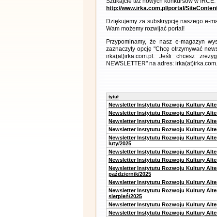
Szukajcie też nowych konkursów w IRCE:
http://www.irka.com.pl/portal/SiteConte
Dziękujemy za subskrypcję naszego e-ma
Wam możemy rozwijać portal!
Przypominamy, że nasz e-magazyn wysył
zaznaczyły opcję "Chcę otrzymywać news
irka(at)irka.com.pl. Jeśli chcesz zr
NEWSLETTER" na adres: irka(at)irka.com.
tytuł
Newsletter Instytutu Rozwoju Kultury Alt
Newsletter Instytutu Rozwoju Kultury Alt
Newsletter Instytutu Rozwoju Kultury Alt
Newsletter Instytutu Rozwoju Kultury Alt
Newsletter Instytutu Rozwoju Kultury Alt
luty/2025
Newsletter Instytutu Rozwoju Kultury Alt
Newsletter Instytutu Rozwoju Kultury Alte
Newsletter Instytutu Rozwoju Kultury Alt
październik/2025
Newsletter Instytutu Rozwoju Kultury Alt
Newsletter Instytutu Rozwoju Kultury Alte
sierpień/2025
Newsletter Instytutu Rozwoju Kultury Alt
Newsletter Instytutu Rozwoju Kultury Alt