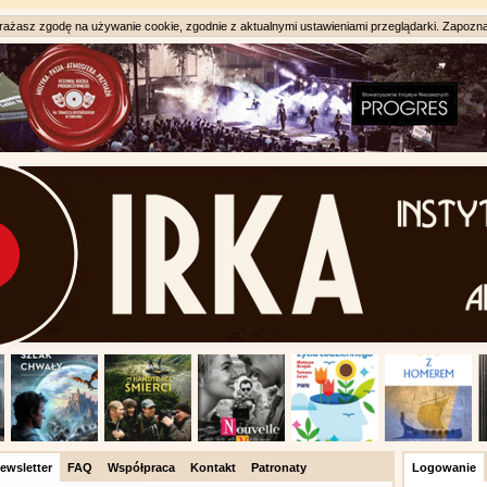
ażasz zgodę na używanie cookie, zgodnie z aktualnymi ustawieniami przeglądarki. Zapozna
ewsletter
FAQ
Współpraca
Kontakt
Patronaty
Logowanie