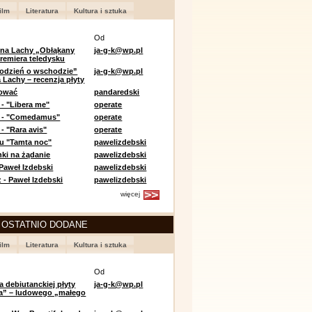
ilm
Literatura
Kultura i sztuka
Od
 na Lachy „Obłąkany
ja-g-k@wp.pl
premiera teledysku
odzień o wschodzie”
ja-g-k@wp.pl
 Lachy – recenzja płyty
lować
pandaredski
 - "Libera me"
operate
e - "Comedamus"
operate
- "Rara avis"
operate
u "Tamta noc"
pawelizdebski
nki na żądanie
pawelizdebski
 Paweł Izdebski
pawelizdebski
 - Paweł Izdebski
pawelizdebski
więcej
 OSTATNIO DODANE
ilm
Literatura
Kultura i sztuka
Od
a debiutanckiej płyty
ja-g-k@wp.pl
lia” – ludowego „małego