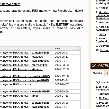
2.
Everyth
Nothing H
nt?item=contest
3.
"Przech
gazynu oraz polecanie IRKI znajomym na Facebooku - dzięki
4.
Muzyka 
recenzja p
szumienie
any jest raz miesiącu do osób, które podczas rejestracji
5.
Intruder
letter" lub wysłały maila o temacie "NEWSLETTER" na adres:
6.
Naród n
ezygnować z newslettera, wyślij maila o temacie "WYŁĄCZ
kamienio
pl.
7.
Eidos
8.
Kwasożł
Agnieszki
9.
Odbycie
data
10.
Teoria
ernatywnej IRKA.com.pl - czerwiec/2026
2026-06-07
ernatywnej IRKA.com.pl - maj/2026
2026-05-13
ernatywnej IRKA.com.pl - kwiecien/2026
2026-04-07
ernatywnej IRKA.com.pl - marzec/2026
2026-03-03
OGŁOSZEN
ernatywnej IRKA.com.pl - styczeń-
2026-02-03
Muzyka
F
ernatywnej IRKA.com.pl - grudzień/2025
2025-12-08
rnatywnej IRKA.com.pl - listopad/2025
2025-11-04
Ogłoszeni
ernatywnej IRKA.com.pl -
2025-10-07
1.
18. Fest
Pamięci A
ernatywnej IRKA.com.pl - wrzesień/2025
2025-09-06
2.
Summer 
rnatywnej IRKA.com.pl - lipiec-
2025-07-11
3.
26. Fes
ernatywnej IRKA.com.pl - czerwiec/2025
2025-06-08
4.
Życzym
Wielkanoc
ernatywnej IRKA.com.pl - kwiecień/2025
2025-04-07