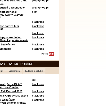
ing Was Beautiful, and
ja-g-k@wp.pl
urt
odzień o wschodzie"
ja-g-k@wp.pl
sprzeczności –
o.laf
łyty Kaliny „Czyste
”
blackrose
asz bardzo lubi
blackrose
wać
blackrose
opy w studiu im.
blackrose
 Osieckiej w Warszawie
 Szaleństwa
blackrose
 Splątania
blackrose
więcej
IA OSTATNIO DODANE
ilm
Literatura
Kultura i sztuka
e
Od
iwal „Serca Bicie”
blackrose
ndrzeja Zauchy
Fall Festival 2026
blackrose
tiwal Ogrody Muzyczne
blackrose
y Wam Świąt
blackrose
nych pełnych słońca!