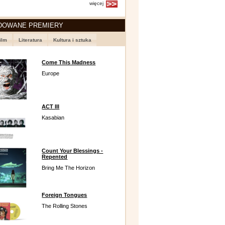
więcej
DOWANE PREMIERY
ilm
Literatura
Kultura i sztuka
Come This Madness
Europe
ACT III
Kasabian
Count Your Blessings -
Repented
Bring Me The Horizon
Foreign Tongues
The Rolling Stones