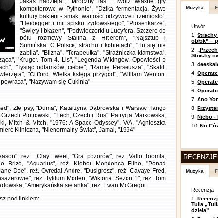
Jakaś nadzieja", "Mroczny las", "Twórz własne gry
Muzyka
F
komputerowe w Pythonie", "Dzika fermentacja. Żywe
kultury bakterii - smak, wartości odżywcze i rzemiosło",
"Heidegger i mit spisku żydowskiego", "Piosenkarze",
Utwór
"Święty i błazen", "Podwieczorki u Lucyfera. Szczere do
1.
Strachy
bólu rozmowy Stalina z Hitlerem", "Najsztub i
obłok” – 
Sumińska. O Polsce, strachu i kobietach", "Tu się nie
2.
„Przech
zabija", "Blizna", "Terapeutka", "Strażniczka kłamstwa",
Strachy na
dząca", "Kruger. Tom 4. Lis", "Legenda Wikingów. Opowieści o
3.
deeska
ch", "Tysiąc odłamków ciebie", "Ramię Perseusza", "Skald.
4.
Operate
ierzęta", "Clifford. Wielka księga przygód", "William Wenton.
ka powraca", "Nazywam się Cukinia"
5.
Operat
6.
Operate 
7.
Ano Yor
ted", Złe psy, "Duma", Katarzyna Dąbrowska i Warsaw Tango
8.
Przysta
 Grzech Piotrowski, "Lech, Czech i Rus", Patrycja Markowska,
9.
Niebo -
cki, Mitch & Mitch, "1976: A Space Odyssey", V/A, "Agnieszka
10.
No Cóż
mierć Kliniczna, "Nienormalny Świat", Jamal, "1994"
ason", reż. Clay Tweel, "Gra pozorów", reż. Vallo Toomla,
RECENZJE
ne Brizé, "Aquarius", reż. Kleber Mendonca Filho, "Ponad
 Jane Doe", reż. Ovredal Andre, "Dusigrosz", reż. Cavaye Fred,
Muzyka
F
Pasażerowie", reż. Tyldum Morten, "Wiktoria. Sezon 1", reż. Tom
Sadowska, "Amerykańska sielanka", reż. Ewan McGregor
Recenzja
z pod linkiem:
1.
Recenzj
Tulia „Tu
dzieła”